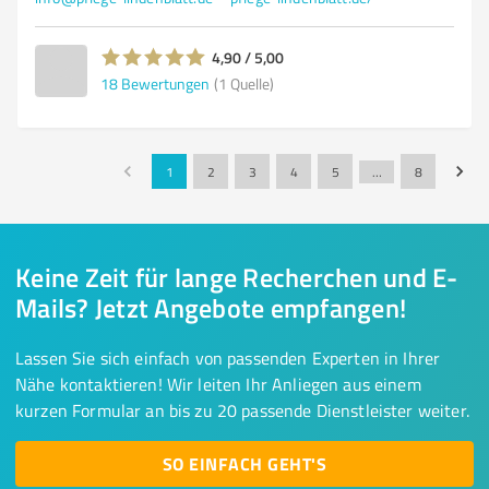
4,90 / 5,00
18
Bewertungen
(1 Quelle)
1
2
3
4
5
…
8
Keine Zeit für lange Recherchen und E-
Mails? Jetzt Angebote empfangen!
Lassen Sie sich einfach von passenden Experten in Ihrer
Nähe kontaktieren! Wir leiten Ihr Anliegen aus einem
kurzen Formular an bis zu 20 passende Dienstleister weiter.
SO EINFACH GEHT'S