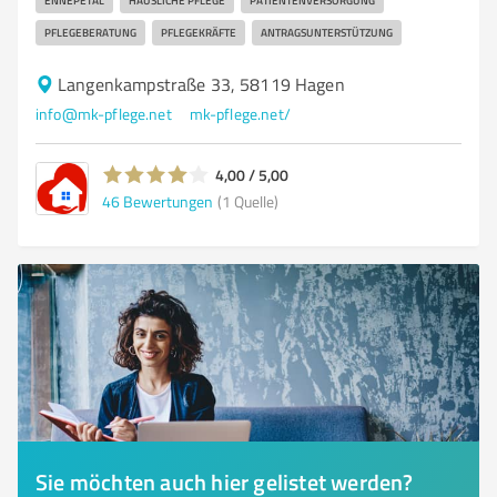
ENNEPETAL
HÄUSLICHE PFLEGE
PATIENTENVERSORGUNG
PFLEGEBERATUNG
PFLEGEKRÄFTE
ANTRAGSUNTERSTÜTZUNG
Langenkampstraße 33, 58119 Hagen
info@mk-pflege.net
mk-pflege.net/
4,00 / 5,00
46
Bewertungen
(1 Quelle)
Sie möchten auch hier gelistet werden?