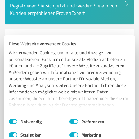
Registrieren Sie sich jetzt und werden Sie ein von
Kunden empfohlener ProvenExpert!
6
Betreuungs- & Pflegeeinrichtungen
Diese Webseite verwendet Cookies
Pflegeteam Elbschetal Wetter (Ruhr)
Wir verwenden Cookies, um Inhalte und Anzeigen zu
Ambulanter Pflegedienst und Tagespflege in Wetter für
personalisieren, Funktionen für soziale Medien anbieten zu
können und die Zugriffe auf unsere Website zu analysieren.
individuelle Betreuung
Außerdem geben wir Informationen zu Ihrer Verwendung
PFLEGEDIENST
AMBULANTE PFLEGE
TAGESPFLEGE
unserer Website an unsere Partner für soziale Medien,
Werbung und Analysen weiter. Unsere Partner führen diese
SENIORENBETREUUNG
HÄUSLICHE PFLEGE
PFLEGELEISTUNGEN
Informationen möglicherweise mit weiteren Daten
SERVICE WOHNEN
INDIVIDUELLE BETREUUNG
EMPATHISCHE PFLEGE
zusammen, die Sie ihnen bereitgestellt haben oder die sie im
Rahmen Ihrer Nutzung der Dienste gesammelt haben.
PFLEGEKONZEPT
WETTER
PFLEGEKRÄFTE
Einwilligungsauswahl
Impressum
|
Datenschutzbestimmungen
Kirchstraße 2-4, 58300 Wetter (Ruhr)
Notwendig
Präferenzen
info@pflegeteam-elbschetal.de
pflegeteam-elbschetal.de/
Statistiken
Marketing