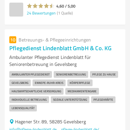
4,60 / 5,00
24
Bewertungen
(1 Quelle)
10
Betreuungs- & Pflegeeinrichtungen
Pflegedienst Lindenblatt GmbH & Co. KG
Ambulanter Pflegedienst Lindenblatt für
Seniorenbetreuung in Gevelsberg
AMBULANTER PFLEGEDIENST
SENIORENBETREUUNG
PFLEGE ZU HAUSE
GEVELSBERG
ENNEPE-RUHR-KREIS
KÖRPERPFLEGE
HAUSWIRTSCHAFTLICHE VERSORGUNG
MEDIKAMENTENGABE
INDIVIDUELLE BETREUUNG
SOZIALE UNTERSTÜTZUNG
PFLEGEKRÄFTE
LEBENSQUALITÄT
Hagener Str. 89, 58285 Gevelsberg
info@pflege-lindenblatt.de
pflege-lindenblatt.de/