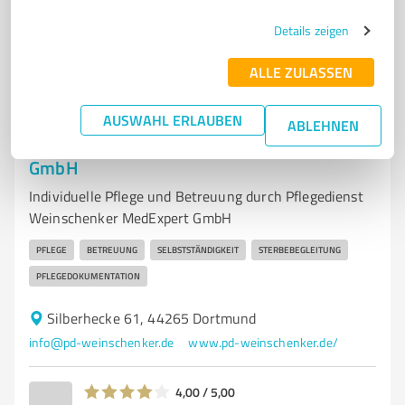
5,00 / 5,00
Details zeigen
25
Bewertungen
(1 Quelle)
ALLE ZULASSEN
7
AUSWAHL ERLAUBEN
Betreuungs- & Pflegeeinrichtungen
ABLEHNEN
Pflegedienst Weinschenker MedExpert
GmbH
Individuelle Pflege und Betreuung durch Pflegedienst
Weinschenker MedExpert GmbH
PFLEGE
BETREUUNG
SELBSTSTÄNDIGKEIT
STERBEBEGLEITUNG
PFLEGEDOKUMENTATION
Silberhecke 61, 44265 Dortmund
info@pd-weinschenker.de
www.pd-weinschenker.de/
4,00 / 5,00