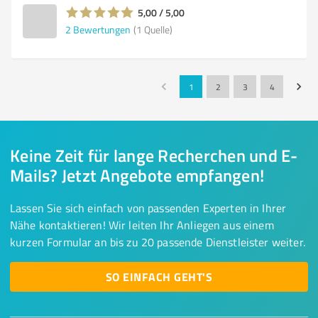
5,00 / 5,00
2
Bewertungen
(1 Quelle)
1
2
3
4
Keine Zeit für lange Recherchen und E-
Mails? Jetzt Angebote empfangen!
Lassen Sie sich einfach von passenden Experten in Ihrer
Nähe kontaktieren! Wir leiten Ihr Anliegen aus einem
kurzen Formular an bis zu 20 passende Dienstleister weiter.
SO EINFACH GEHT'S