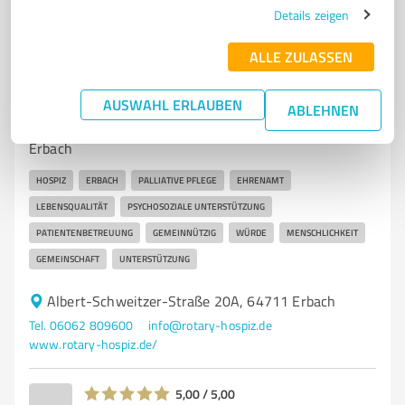
Details zeigen
ALLE ZULASSEN
7
Betreuungs- & Pflegeeinrichtungen
Rotary-Hospiz Erbach
AUSWAHL ERLAUBEN
ABLEHNEN
Palliative Pflege und Unterstützung im Rotary-Hospiz
Erbach
HOSPIZ
ERBACH
PALLIATIVE PFLEGE
EHRENAMT
LEBENSQUALITÄT
PSYCHOSOZIALE UNTERSTÜTZUNG
PATIENTENBETREUUNG
GEMEINNÜTZIG
WÜRDE
MENSCHLICHKEIT
GEMEINSCHAFT
UNTERSTÜTZUNG
Albert-Schweitzer-Straße 20A, 64711 Erbach
Tel. 06062 809600
info@rotary-hospiz.de
www.rotary-hospiz.de/
5,00 / 5,00