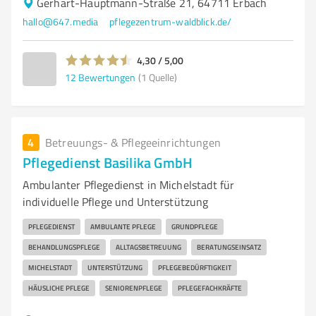
Gerhart-Hauptmann-Straße 21, 64711 Erbach
hallo@647.media
pflegezentrum-waldblick.de/
4,30 / 5,00
12
Bewertungen
(1 Quelle)
4
Betreuungs- & Pflegeeinrichtungen
Pflegedienst Basilika GmbH
Ambulanter Pflegedienst in Michelstadt für
individuelle Pflege und Unterstützung
PFLEGEDIENST
AMBULANTE PFLEGE
GRUNDPFLEGE
BEHANDLUNGSPFLEGE
ALLTAGSBETREUUNG
BERATUNGSEINSATZ
MICHELSTADT
UNTERSTÜTZUNG
PFLEGEBEDÜRFTIGKEIT
HÄUSLICHE PFLEGE
SENIORENPFLEGE
PFLEGEFACHKRÄFTE