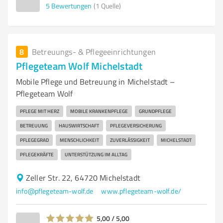
5
Bewertungen
(1 Quelle)
8
Betreuungs- & Pflegeeinrichtungen
Pflegeteam Wolf Michelstadt
Mobile Pflege und Betreuung in Michelstadt –
Pflegeteam Wolf
PFLEGE MIT HERZ
MOBILE KRANKENPFLEGE
GRUNDPFLEGE
BETREUUNG
HAUSWIRTSCHAFT
PFLEGEVERSICHERUNG
PFLEGEGRAD
MENSCHLICHKEIT
ZUVERLÄSSIGKEIT
MICHELSTADT
PFLEGEKRÄFTE
UNTERSTÜTZUNG IM ALLTAG
Zeller Str. 22, 64720 Michelstadt
info@pflegeteam-wolf.de
www.pflegeteam-wolf.de/
5,00 / 5,00