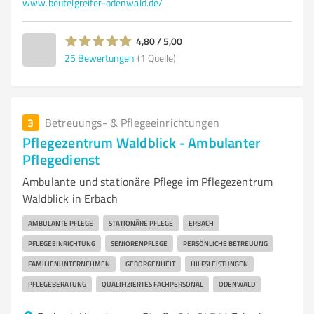
www.beutelgreifer-odenwald.de/
4,80 / 5,00
25
Bewertungen
(1 Quelle)
3
Betreuungs- & Pflegeeinrichtungen
Pflegezentrum Waldblick - Ambulanter
Pflegedienst
Ambulante und stationäre Pflege im Pflegezentrum
Waldblick in Erbach
AMBULANTE PFLEGE
STATIONÄRE PFLEGE
ERBACH
PFLEGEEINRICHTUNG
SENIORENPFLEGE
PERSÖNLICHE BETREUUNG
FAMILIENUNTERNEHMEN
GEBORGENHEIT
HILFSLEISTUNGEN
PFLEGEBERATUNG
QUALIFIZIERTES FACHPERSONAL
ODENWALD