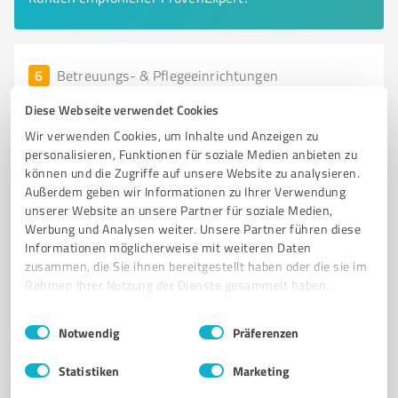
6
Betreuungs- & Pflegeeinrichtungen
HOSPIZ-Initiative Odenwald e.V.
Diese Webseite verwendet Cookies
Unterstützung und Begleitung für schwerkranke und
Wir verwenden Cookies, um Inhalte und Anzeigen zu
sterbende Menschen in Erbach
personalisieren, Funktionen für soziale Medien anbieten zu
können und die Zugriffe auf unsere Website zu analysieren.
HOSPIZ
ERBACH
STERBEBEGLEITUNG
PALLIATIVE CARE
Außerdem geben wir Informationen zu Ihrer Verwendung
EHRENAMT
TRAUERBEGLEITUNG
LETZTE HILFE
UNTERSTÜTZUNG
unserer Website an unsere Partner für soziale Medien,
Werbung und Analysen weiter. Unsere Partner führen diese
ANGEHÖRIGE
HOSPIZHELFER
GESUNDHEITSWESEN
AUSBILDUNG
Informationen möglicherweise mit weiteren Daten
zusammen, die Sie ihnen bereitgestellt haben oder die sie im
Albert-Schweitzer-Straße 10A, 64711 Erbach
Rahmen Ihrer Nutzung der Dienste gesammelt haben.
info@rotary-hospiz.de
www.hospiz-initiative-odenwald.de/
Einwilligungsauswahl
Impressum
|
Datenschutzbestimmungen
Notwendig
Präferenzen
5,00 / 5,00
Statistiken
Marketing
6
Bewertungen
(1 Quelle)