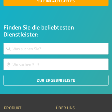
SO EINFACH GEHT'S
Finden Sie die beliebtesten
Dienstleister:
ZUR ERGEBNISLISTE
PRODUKT
ÜBER UNS