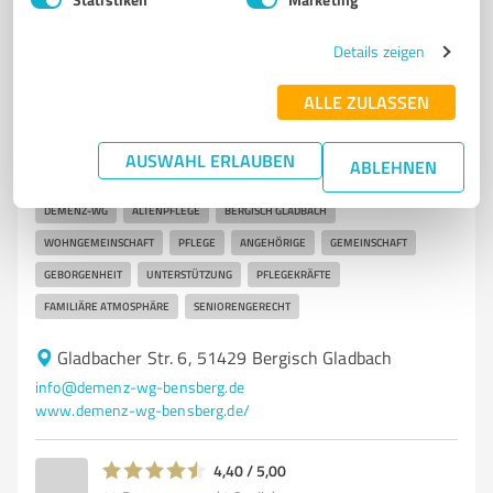
Details zeigen
7
Betreuungs- & Pflegeeinrichtungen
ALLE ZULASSEN
Demenz-WG "Villa am Schloss"
Demenz-WG Villa am Schloss in Bergisch Gladbach –
AUSWAHL ERLAUBEN
ABLEHNEN
liebevolle Altenpflege für Ang
DEMENZ-WG
ALTENPFLEGE
BERGISCH GLADBACH
WOHNGEMEINSCHAFT
PFLEGE
ANGEHÖRIGE
GEMEINSCHAFT
GEBORGENHEIT
UNTERSTÜTZUNG
PFLEGEKRÄFTE
FAMILIÄRE ATMOSPHÄRE
SENIORENGERECHT
Gladbacher Str. 6, 51429 Bergisch Gladbach
info@demenz-wg-bensberg.de
www.demenz-wg-bensberg.de/
4,40 / 5,00