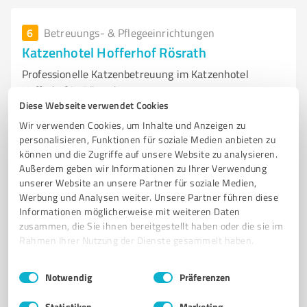
6
Betreuungs- & Pflegeeinrichtungen
Katzenhotel Hofferhof Rösrath
Professionelle Katzenbetreuung im Katzenhotel
Hofferhof in Rösrath
Diese Webseite verwendet Cookies
KATZENHOTEL
KATZENPENSION
RÖSRATH
TIERBETREUUNG
Wir verwenden Cookies, um Inhalte und Anzeigen zu
KATZENPFLEGE
INDIVIDUELLE BETREUUNG
TIERÄRZTE
personalisieren, Funktionen für soziale Medien anbieten zu
können und die Zugriffe auf unsere Website zu analysieren.
KATZENBESITZER
WOHLBEFINDEN
PERSÖNLICHE ANSPRACHE
Außerdem geben wir Informationen zu Ihrer Verwendung
SICHERE UMGEBUNG
ERNÄHRUNG
unserer Website an unsere Partner für soziale Medien,
Werbung und Analysen weiter. Unsere Partner führen diese
Hofferhof 64, 51503 Rösrath
Informationen möglicherweise mit weiteren Daten
Tel. 02205 87580
katzenhotel-hofferhof@t-online.de
zusammen, die Sie ihnen bereitgestellt haben oder die sie im
www.katzenhotel-hofferhof.de/
Rahmen Ihrer Nutzung der Dienste gesammelt haben.
Einwilligungsauswahl
Impressum
|
Datenschutzbestimmungen
4,70 / 5,00
Notwendig
Präferenzen
13
Bewertungen
(1 Quelle)
Statistiken
Marketing