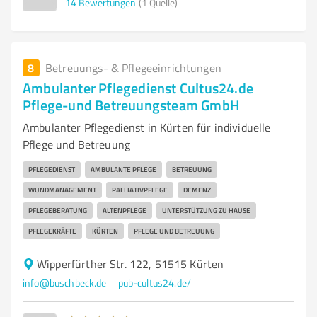
14
Bewertungen
(1 Quelle)
8
Betreuungs- & Pflegeeinrichtungen
Ambulanter Pflegedienst Cultus24.de
Pflege-und Betreuungsteam GmbH
Ambulanter Pflegedienst in Kürten für individuelle
Pflege und Betreuung
PFLEGEDIENST
AMBULANTE PFLEGE
BETREUUNG
WUNDMANAGEMENT
PALLIATIVPFLEGE
DEMENZ
PFLEGEBERATUNG
ALTENPFLEGE
UNTERSTÜTZUNG ZU HAUSE
PFLEGEKRÄFTE
KÜRTEN
PFLEGE UND BETREUUNG
Wipperfürther Str. 122, 51515 Kürten
info@buschbeck.de
pub-cultus24.de/