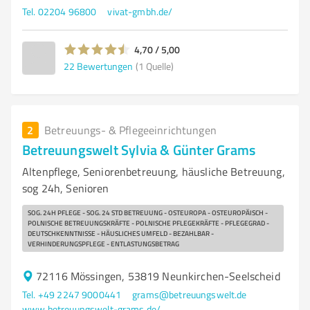
Tel. 02204 96800
vivat-gmbh.de/
4,70 / 5,00
22
Bewertungen
(1 Quelle)
2
Betreuungs- & Pflegeeinrichtungen
Betreuungswelt Sylvia & Günter Grams
Altenpflege, Seniorenbetreuung, häusliche Betreuung,
sog 24h, Senioren
SOG. 24H PFLEGE - SOG. 24 STD BETREUUNG - OSTEUROPA - OSTEUROPÄISCH -
POLNISCHE BETREUUNGSKRÄFTE - POLNISCHE PFLEGEKRÄFTE - PFLEGEGRAD -
DEUTSCHKENNTNISSE - HÄUSLICHES UMFELD - BEZAHLBAR -
VERHINDERUNGSPFLEGE - ENTLASTUNGSBETRAG
72116 Mössingen, 53819 Neunkirchen-Seelscheid
Tel. +49 2247 9000441
grams@betreuungswelt.de
www.betreuungswelt-grams.de/