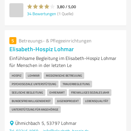
3,80 / 5,00
34
Bewertungen
(1 Quelle)
5
Betreuungs- & Pflegeeinrichtungen
Elisabeth-Hospiz Lohmar
Einfühlsame Begleitung im Elisabeth-Hospiz Lohmar
für Menschen in der letzten Le
HOSPIZ
LOHMAR
MEDIZINISCHE BETREUUNG
PSYCHOSOZIALE UNTERSTÜTZUNG
TRAUERBEGLEITUNG
SEELISCHE BEGLEITUNG
EHRENAMT
FREIWILLIGES SOZIALES JAHR
BUNDESFREIWILLIGENDIENST
JUGENDPROJEKT
LEBENSQUALITÄT
UNTERSTÜTZUNG FÜR ANGEHÖRIGE
Ühmichbach 5, 53797 Lohmar
Tel. 02246 1060
info@elisabeth-hospiz.de