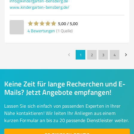
info@kindergarten-bensberg.de
www.kindergarten-bensberg.de/
5,00 / 5,00
4
Bewertungen
(1 Quelle)
1
2
3
4
Keine Zeit für lange Recherchen und E-
Mails? Jetzt Angebote empfangen!
Lassen Sie sich einfach von passenden Experten in Ihrer
Nähe kontaktieren! Wir leiten Ihr Anliegen aus einem
kurzen Formular an bis zu 20 passende Dienstleister weiter.