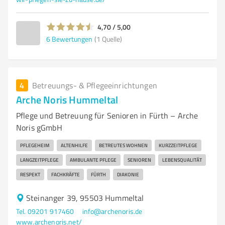
4,70 / 5,00
6
Bewertungen
(1 Quelle)
4
Betreuungs- & Pflegeeinrichtungen
Arche Noris Hummeltal
Pflege und Betreuung für Senioren in Fürth – Arche
Noris gGmbH
PFLEGEHEIM
ALTENHILFE
BETREUTES WOHNEN
KURZZEITPFLEGE
LANGZEITPFLEGE
AMBULANTE PFLEGE
SENIOREN
LEBENSQUALITÄT
RESPEKT
FACHKRÄFTE
FÜRTH
DIAKONIE
Steinanger 39, 95503 Hummeltal
Tel. 09201 917460
info@archenoris.de
www.archenoris.net/