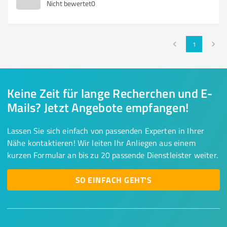
Nicht bewertet
0
1
Keine Zeit für lange Recherchen und E-
Mails? Jetzt Angebote empfangen!
Lassen Sie sich einfach von passenden Experten in Ihrer
Nähe kontaktieren! Wir leiten Ihr Anliegen aus einem
kurzen Formular an bis zu 20 passende Dienstleister weiter.
SO EINFACH GEHT'S