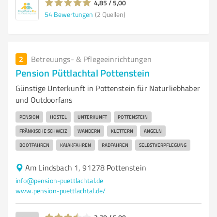
4,85 / 5,00
54
Bewertungen
(2 Quellen)
2
Betreuungs- & Pflegeeinrichtungen
Pension Püttlachtal Pottenstein
Günstige Unterkunft in Pottenstein für Naturliebhaber
und Outdoorfans
PENSION
HOSTEL
UNTERKUNFT
POTTENSTEIN
FRÄNKISCHE SCHWEIZ
WANDERN
KLETTERN
ANGELN
BOOTFAHREN
KAJAKFAHREN
RADFAHREN
SELBSTVERPFLEGUNG
Am Lindsbach 1, 91278 Pottenstein
info@pension-puettlachtal.de
www.pension-puettlachtal.de/