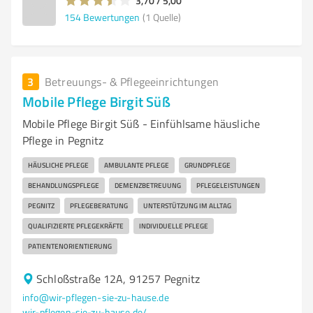
3,70 / 5,00
154
Bewertungen
(1 Quelle)
3
Betreuungs- & Pflegeeinrichtungen
Mobile Pflege Birgit Süß
Mobile Pflege Birgit Süß - Einfühlsame häusliche
Pflege in Pegnitz
HÄUSLICHE PFLEGE
AMBULANTE PFLEGE
GRUNDPFLEGE
BEHANDLUNGSPFLEGE
DEMENZBETREUUNG
PFLEGELEISTUNGEN
PEGNITZ
PFLEGEBERATUNG
UNTERSTÜTZUNG IM ALLTAG
QUALIFIZIERTE PFLEGEKRÄFTE
INDIVIDUELLE PFLEGE
PATIENTENORIENTIERUNG
Schloßstraße 12A, 91257 Pegnitz
info@wir-pflegen-sie-zu-hause.de
wir-pflegen-sie-zu-hause.de/