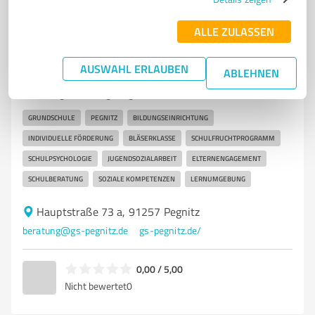
ALLE ZULASSEN
6
Betreuungs- & Pflegeeinrichtungen
Grundschule Pegnitz
AUSWAHL ERLAUBEN
ABLEHNEN
Grundschule Pegnitz – Individuelle Förderung und
vielfältige Bildungsangebote
GRUNDSCHULE
PEGNITZ
BILDUNGSEINRICHTUNG
INDIVIDUELLE FÖRDERUNG
BLÄSERKLASSE
SCHULFRUCHTPROGRAMM
SCHULPSYCHOLOGIE
JUGENDSOZIALARBEIT
ELTERNENGAGEMENT
SCHULBERATUNG
SOZIALE KOMPETENZEN
LERNUMGEBUNG
Hauptstraße 73 a, 91257 Pegnitz
beratung@gs-pegnitz.de
gs-pegnitz.de/
0,00 / 5,00
Nicht bewertet
0