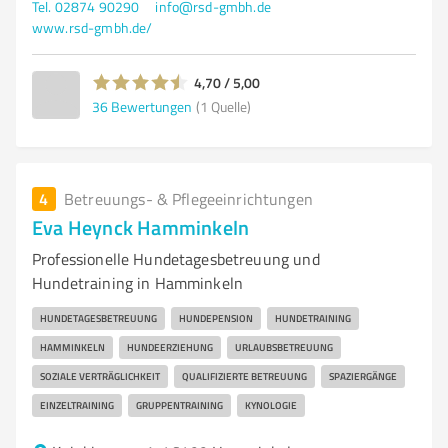
Tel. 02874 90290
info@rsd-gmbh.de
www.rsd-gmbh.de/
4,70 / 5,00
36
Bewertungen
(1 Quelle)
4
Betreuungs- & Pflegeeinrichtungen
Eva Heynck Hamminkeln
Professionelle Hundetagesbetreuung und
Hundetraining in Hamminkeln
HUNDETAGESBETREUUNG
HUNDEPENSION
HUNDETRAINING
HAMMINKELN
HUNDEERZIEHUNG
URLAUBSBETREUUNG
SOZIALE VERTRÄGLICHKEIT
QUALIFIZIERTE BETREUUNG
SPAZIERGÄNGE
EINZELTRAINING
GRUPPENTRAINING
KYNOLOGIE