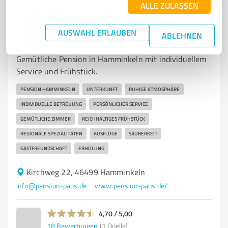
ALLE ZULASSEN
7
Betreuungs- & Pflegeeinrichtungen
AUSWAHL ERLAUBEN
ABLEHNEN
Paus, Pension Inh. Herrmann Beatrice
Gemütliche Pension in Hamminkeln mit individuellem
Service und Frühstück.
PENSION HAMMINKELN
UNTERKUNFT
RUHIGE ATMOSPHÄRE
INDIVIDUELLE BETREUUNG
PERSÖNLICHER SERVICE
GEMÜTLICHE ZIMMER
REICHHALTIGES FRÜHSTÜCK
REGIONALE SPEZIALITÄTEN
AUSFLÜGE
SAUBERKEIT
GASTFREUNDSCHAFT
ERHOLUNG
Kirchweg 22, 46499 Hamminkeln
info@pension-paus.de
www.pension-paus.de/
4,70 / 5,00
18
Bewertungen
(1 Quelle)