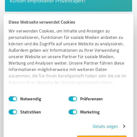
Kunden empfohlener ProvenExpert!
Diese Webseite verwendet Cookies
6
Betreuungs- & Pflegeeinrichtungen
Wir verwenden Cookies, um Inhalte und Anzeigen zu
Sankt Marien Haldern gGmbH
personalisieren, Funktionen für soziale Medien anbieten zu
können und die Zugriffe auf unsere Website zu analysieren.
Sankt Marien Haldern gGmbH – Pflege, Essen auf
Außerdem geben wir Informationen zu Ihrer Verwendung
Rädern und Catering in Rees
unserer Website an unsere Partner für soziale Medien,
Werbung und Analysen weiter. Unsere Partner führen diese
BETREUUNGS- UND PFLEGEEINRICHTUNGEN
ESSEN AUF RÄDERN
Informationen möglicherweise mit weiteren Daten
CATERING
KURZZEITPFLEGE
VOLLSTATIONÄRE PFLEGE
zusammen, die Sie ihnen bereitgestellt haben oder die sie im
Rahmen Ihrer Nutzung der Dienste gesammelt haben.
Gerhard-Storm-Straße 1, 46459 Rees
Einwilligungsauswahl
Impressum
|
Datenschutzbestimmungen
Tel. 02850 90190
info@st-marien-haldern.de
Notwendig
Präferenzen
st-marien-haldern.de/
Statistiken
Marketing
4,40 / 5,00
9
Bewertungen
(1 Quelle)
Details zeigen