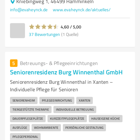
Kniebingweg 1, 46499 Hamminkeln
info@evaheynck.de
www.evaheynck.de/aktuelles/
4,60 / 5,00
37
Bewertungen
(1 Quelle)
5
Betreuungs- & Pflegeeinrichtungen
Seniorenresidenz Burg Winnenthal GmbH
Seniorenresidenz Burg Winnenthal in Xanten –
Individuelle Pflege für Senioren
SENIORENHEIM
PFLEGEEINRICHTUNG
XANTEN
TIERGESTÜTZTE THERAPIE
INDIVIDUELLE BETREUUNG
DAUERPFLEGEPLÄTZE
KURZZEITPFLEGEPLÄTZE
HAUSEIGENE KÜCHE
AUSFLÜGE
WOHNAMBIENTE
PERSÖNLICHE GESTALTUNG
PFLEGEPERSONAL