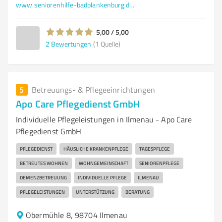
www.seniorenhilfe-badblankenburg.de/
5,00 / 5,00
2
Bewertungen
(1 Quelle)
5
Betreuungs- & Pflegeeinrichtungen
Apo Care Pflegedienst GmbH
Individuelle Pflegeleistungen in Ilmenau - Apo Care
Pflegedienst GmbH
PFLEGEDIENST
HÄUSLICHE KRANKENPFLEGE
TAGESPFLEGE
BETREUTES WOHNEN
WOHNGEMEINSCHAFT
SENIORENPFLEGE
DEMENZBETREUUNG
INDIVIDUELLE PFLEGE
ILMENAU
PFLEGELEISTUNGEN
UNTERSTÜTZUNG
BERATUNG
Obermühle 8, 98704 Ilmenau