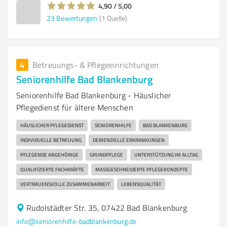
4,90 / 5,00
23
Bewertungen
(1 Quelle)
4
Betreuungs- & Pflegeeinrichtungen
Seniorenhilfe Bad Blankenburg
Seniorenhilfe Bad Blankenburg - Häuslicher
Pflegedienst für ältere Menschen
HÄUSLICHER PFLEGEDIENST
SENIORENHILFE
BAD BLANKENBURG
INDIVIDUELLE BETREUUNG
DEMENZIELLE ERKRANKUNGEN
PFLEGENDE ANGEHÖRIGE
GRUNDPFLEGE
UNTERSTÜTZUNG IM ALLTAG
QUALIFIZIERTE FACHKRÄFTE
MASSGESCHNEIDERTE PFLEGEKONZEPTE
VERTRAUENSVOLLE ZUSAMMENARBEIT
LEBENSQUALITÄT
Rudolstädter Str. 35, 07422 Bad Blankenburg
info@seniorenhilfe-badblankenburg.de