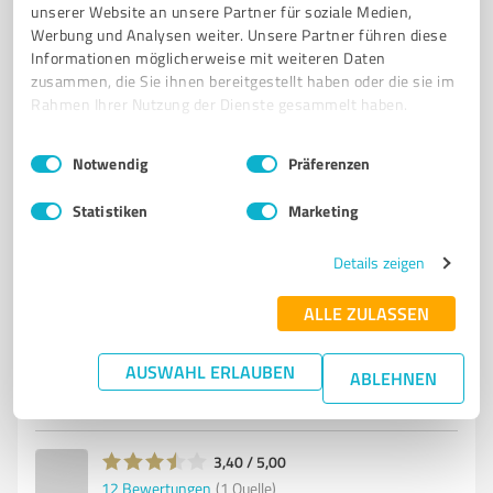
unserer Website an unsere Partner für soziale Medien,
Werbung und Analysen weiter. Unsere Partner führen diese
6
Betreuungs- & Pflegeeinrichtungen
Informationen möglicherweise mit weiteren Daten
K&S Seniorenresidenz Rudolstadt -
zusammen, die Sie ihnen bereitgestellt haben oder die sie im
Cumbach
Rahmen Ihrer Nutzung der Dienste gesammelt haben.
K&S Seniorenresidenz Rudolstadt-Cumbach - Ihr
Einwilligungsauswahl
Impressum
|
Datenschutzbestimmungen
Zuhause für qualifizierte Pflege
Notwendig
Präferenzen
PFLEGEHEIM
SENIORENRESIDENZ
RUDOLSTADT
Statistiken
Marketing
WOHNEN MIT SERVICE
QUALIFIZIERTE PFLEGE
THERAPIEGARTEN
Details zeigen
GEMEINSCHAFT
SICHERHEIT
BETREUUNG
K&S GRUPPE
EINZELZIMMER
DOPPELZIMMER
ALLE ZULASSEN
Am Plan 2, 07407 Rudolstadt
AUSWAHL ERLAUBEN
ABLEHNEN
Tel. 03672 43540
info@ks-gruppe.de
rudolstadt-cumbach.ks-gruppe.de/
3,40 / 5,00
12
Bewertungen
(1 Quelle)