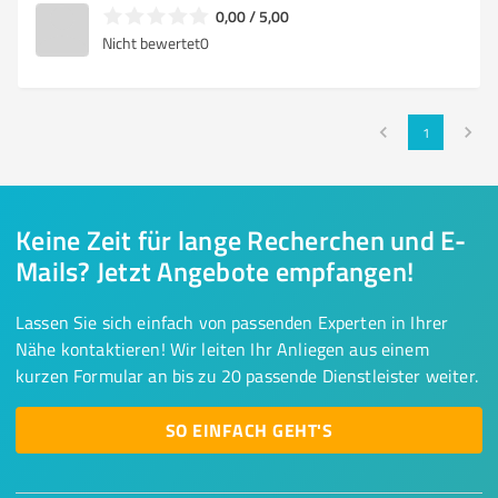
0,00 / 5,00
Nicht bewertet
0
1
Keine Zeit für lange Recherchen und E-
Mails? Jetzt Angebote empfangen!
Lassen Sie sich einfach von passenden Experten in Ihrer
Nähe kontaktieren! Wir leiten Ihr Anliegen aus einem
kurzen Formular an bis zu 20 passende Dienstleister weiter.
SO EINFACH GEHT'S