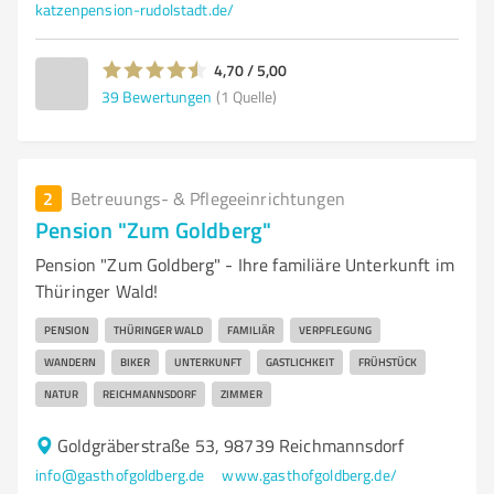
katzenpension-rudolstadt.de/
4,70 / 5,00
39
Bewertungen
(1 Quelle)
2
Betreuungs- & Pflegeeinrichtungen
Pension "Zum Goldberg"
Pension "Zum Goldberg" - Ihre familiäre Unterkunft im
Thüringer Wald!
PENSION
THÜRINGER WALD
FAMILIÄR
VERPFLEGUNG
WANDERN
BIKER
UNTERKUNFT
GASTLICHKEIT
FRÜHSTÜCK
NATUR
REICHMANNSDORF
ZIMMER
Goldgräberstraße 53, 98739 Reichmannsdorf
info@gasthofgoldberg.de
www.gasthofgoldberg.de/