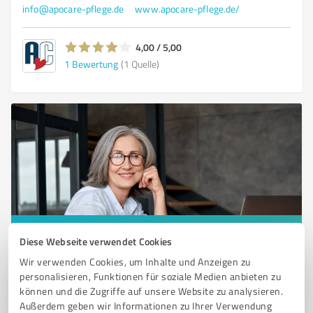
info@apocare-pflege.de
www.apocare-pflege.de/
4,00 / 5,00
1
Bewertung
(1 Quelle)
Sie möchten auch hier gelistet werden?
Diese Webseite verwendet Cookies
Registrieren Sie sich jetzt und werden Sie ein von
Wir verwenden Cookies, um Inhalte und Anzeigen zu
personalisieren, Funktionen für soziale Medien anbieten zu
Kunden empfohlener ProvenExpert!
können und die Zugriffe auf unsere Website zu analysieren.
Außerdem geben wir Informationen zu Ihrer Verwendung