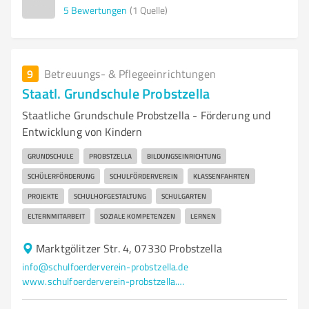
5
Bewertungen
(1 Quelle)
9
Betreuungs- & Pflegeeinrichtungen
Staatl. Grundschule Probstzella
Staatliche Grundschule Probstzella - Förderung und
Entwicklung von Kindern
GRUNDSCHULE
PROBSTZELLA
BILDUNGSEINRICHTUNG
SCHÜLERFÖRDERUNG
SCHULFÖRDERVEREIN
KLASSENFAHRTEN
PROJEKTE
SCHULHOFGESTALTUNG
SCHULGARTEN
ELTERNMITARBEIT
SOZIALE KOMPETENZEN
LERNEN
Marktgölitzer Str. 4, 07330 Probstzella
info@schulfoerderverein-probstzella.de
www.schulfoerderverein-probstzella.de/