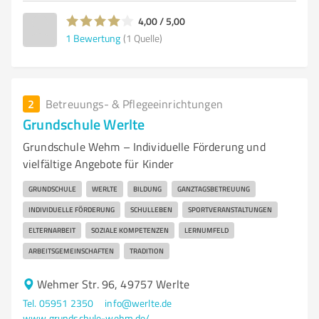
4,00 / 5,00
1
Bewertung
(1 Quelle)
2
Betreuungs- & Pflegeeinrichtungen
Grundschule Werlte
Grundschule Wehm – Individuelle Förderung und
vielfältige Angebote für Kinder
GRUNDSCHULE
WERLTE
BILDUNG
GANZTAGSBETREUUNG
INDIVIDUELLE FÖRDERUNG
SCHULLEBEN
SPORTVERANSTALTUNGEN
ELTERNARBEIT
SOZIALE KOMPETENZEN
LERNUMFELD
ARBEITSGEMEINSCHAFTEN
TRADITION
Wehmer Str. 96, 49757 Werlte
Tel. 05951 2350
info@werlte.de
www.grundschule-wehm.de/