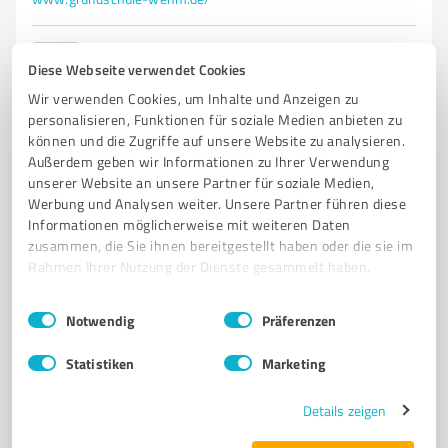
0,00 / 5,00
Diese Webseite verwendet Cookies
Nicht bewertet
0
Wir verwenden Cookies, um Inhalte und Anzeigen zu
personalisieren, Funktionen für soziale Medien anbieten zu
können und die Zugriffe auf unsere Website zu analysieren.
Außerdem geben wir Informationen zu Ihrer Verwendung
unserer Website an unsere Partner für soziale Medien,
Werbung und Analysen weiter. Unsere Partner führen diese
Informationen möglicherweise mit weiteren Daten
zusammen, die Sie ihnen bereitgestellt haben oder die sie im
Rahmen Ihrer Nutzung der Dienste gesammelt haben.
Einwilligungsauswahl
Impressum
|
Datenschutzbestimmungen
Notwendig
Präferenzen
Sie möchten auch hier gelistet werden?
Registrieren Sie sich jetzt und werden Sie ein von
Statistiken
Marketing
Kunden empfohlener ProvenExpert!
Details zeigen