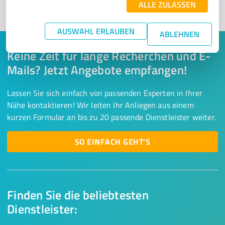
ALLE ZULASSEN
1
AUSWAHL ERLAUBEN
ABLEHNEN
Keine Zeit für lange Recherchen und E-
Mails? Jetzt Angebote empfangen!
Lassen Sie sich einfach von passenden Experten in Ihrer
Nähe kontaktieren! Wir leiten Ihr Anliegen aus einem
kurzen Formular an bis zu 20 passende Dienstleister weiter.
SO EINFACH GEHT'S
Finden Sie die beliebtesten
Dienstleister: