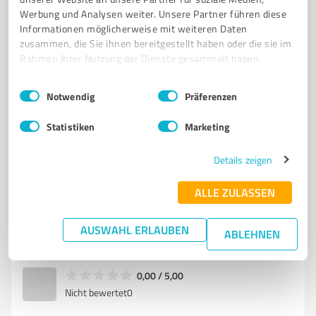
Werbung und Analysen weiter. Unsere Partner führen diese
6
Bildung, Ausbildung & Weiterbildung
Informationen möglicherweise mit weiteren Daten
Privates Liebfrauengymnasium Büren
zusammen, die Sie ihnen bereitgestellt haben oder die sie im
Rahmen Ihrer Nutzung der Dienste gesammelt haben.
Privates Liebfrauengymnasium in Büren - Bildung bis
zum Abitur
Einwilligungsauswahl
Impressum
|
Datenschutzbestimmungen
Notwendig
Präferenzen
PRIVATES GYMNASIUM
BÜREN
ABITUR
BILDUNG
Statistiken
Marketing
CHRISTLICHES MENSCHENBILD
INDIVIDUELLE FÖRDERUNG
DIGITALE LERNRÄUME
SCHÜLERAUSTAUSCH
SOZIALE KOMPETENZEN
Details zeigen
GANZHEITLICHES LERNEN
LEHRKRÄFTE
SCHULPROGRAMM
ALLE ZULASSEN
Lindenstraße 15, 33142 Büren
Tel. 02951 98360
info@lfg-bueren.de
AUSWAHL ERLAUBEN
ABLEHNEN
www.liebfrauengymnasium-bueren.de/
0,00 / 5,00
Nicht bewertet
0