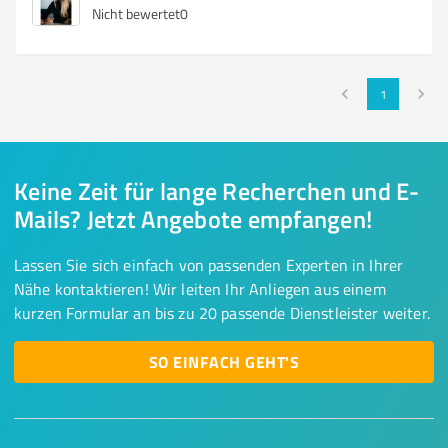
Nicht bewertet
0
1
Keine Zeit für lange Recherchen und E-
Mails? Jetzt Angebote empfangen!
Lassen Sie sich einfach von passenden Experten in Ihrer
Nähe kontaktieren! Wir leiten Ihr Anliegen aus einem
kurzen Formular an bis zu 20 passende Dienstleister weiter.
SO EINFACH GEHT'S