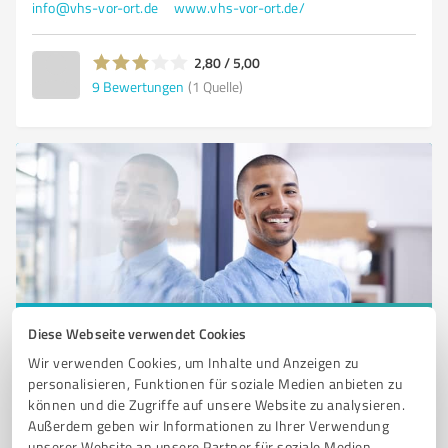
info@vhs-vor-ort.de
www.vhs-vor-ort.de/
2,80 / 5,00
9
Bewertungen
(1 Quelle)
Diese Webseite verwendet Cookies
Sie möchten auch hier gelistet werden?
Wir verwenden Cookies, um Inhalte und Anzeigen zu
Registrieren Sie sich jetzt und werden Sie ein von
personalisieren, Funktionen für soziale Medien anbieten zu
Kunden empfohlener ProvenExpert!
können und die Zugriffe auf unsere Website zu analysieren.
Außerdem geben wir Informationen zu Ihrer Verwendung
unserer Website an unsere Partner für soziale Medien,