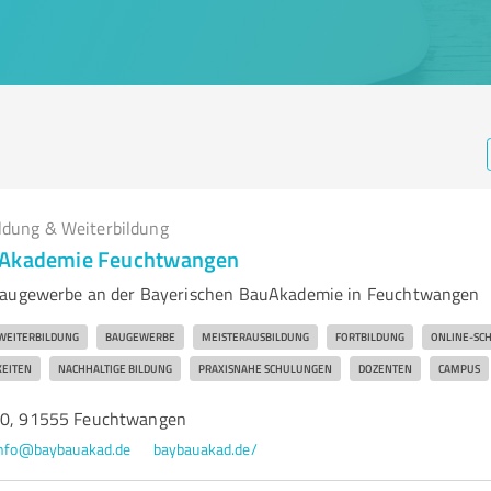
ldung & Weiterbildung
uAkademie Feuchtwangen
Baugewerbe an der Bayerischen BauAkademie in Feuchtwangen
WEITERBILDUNG
BAUGEWERBE
MEISTERAUSBILDUNG
FORTBILDUNG
ONLINE-SC
EITEN
NACHHALTIGE BILDUNG
PRAXISNAHE SCHULUNGEN
DOZENTEN
CAMPUS
 20, 91555 Feuchtwangen
nfo@baybauakad.de
baybauakad.de/