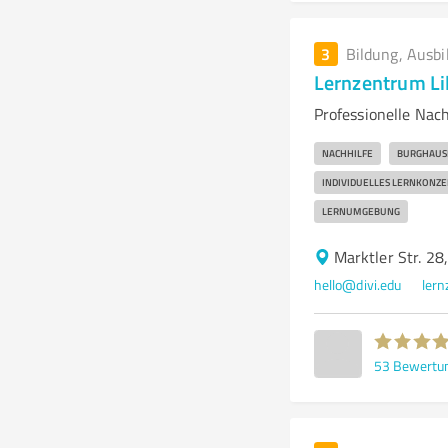
3
Bildung, Ausbi
Lernzentrum Li
Professionelle Nac
NACHHILFE
BURGHAUS
INDIVIDUELLES LERNKONZE
LERNUMGEBUNG
Marktler Str. 2
hello@divi.edu
lern
53
Bewertu