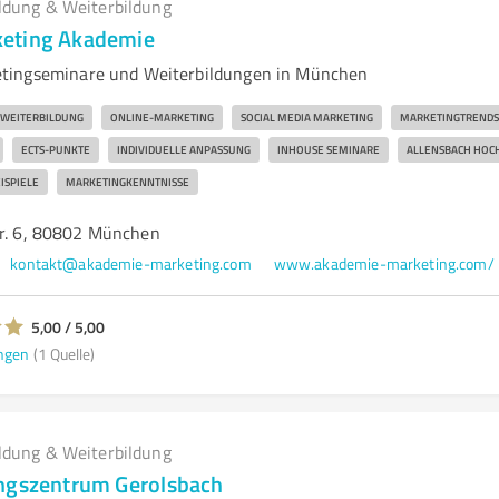
ldung & Weiterbildung
eting Akademie
tingseminare und Weiterbildungen in München
WEITERBILDUNG
ONLINE-MARKETING
SOCIAL MEDIA MARKETING
MARKETINGTRENDS
ECTS-PUNKTE
INDIVIDUELLE ANPASSUNG
INHOUSE SEMINARE
ALLENSBACH HOC
ISPIELE
MARKETINGKENNTNISSE
tr. 6, 80802 München
kontakt@akademie-marketing.com
www.akademie-marketing.com/
5,00 / 5,00
ngen
(1 Quelle)
ldung & Weiterbildung
ngszentrum Gerolsbach