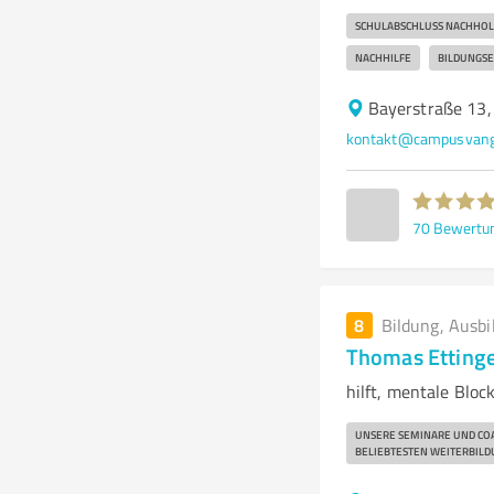
SCHULABSCHLUSS NACHHO
NACHHILFE
BILDUNGSE
Bayerstraße 13
kontakt@campusvange
70
Bewertu
8
Bildung, Ausbi
Thomas Ettinge
hilft, mentale Bloc
UNSERE SEMINARE UND COA
BELIEBTESTEN WEITERBIL