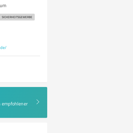
rum
SICHERHEITSGEWERBE
.de/
en empfohlener