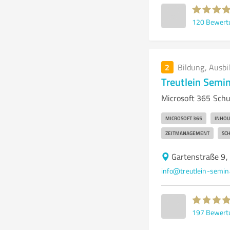
120
Bewert
2
Bildung, Ausbi
Treutlein Semi
Microsoft 365 Schu
MICROSOFT 365
INHOU
ZEITMANAGEMENT
SC
Gartenstraße 9
info@treutlein-semin
197
Bewert