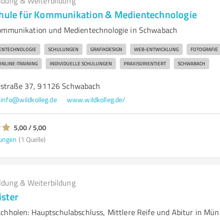
ldung & Weiterbildung
chule für Kommunikation & Medientechnologie
Kommunikation und Medientechnologie in Schwabach
ENTECHNOLOGIE
SCHULUNGEN
GRAFIKDESIGN
WEB-ENTWICKLUNG
FOTOGRAFIE
ONLINE-TRAINING
INDIVIDUELLE SCHULUNGEN
PRAXISORIENTIERT
SCHWABACH
rstraße 37, 91126 Schwabach
info@wildkolleg.de
www.wildkolleg.de/
5,00 / 5,00
ungen
(1 Quelle)
ldung & Weiterbildung
ster
chholen: Hauptschulabschluss, Mittlere Reife und Abitur in Mün