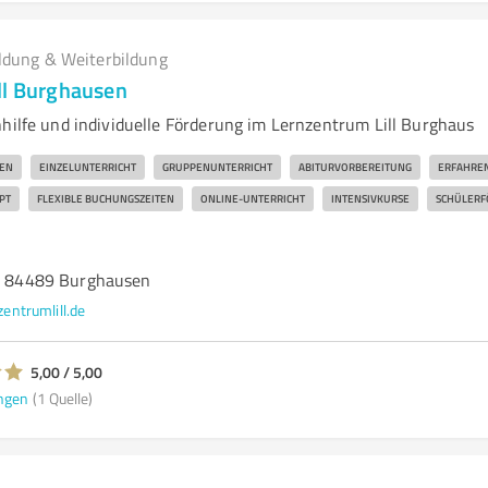
ldung & Weiterbildung
ll Burghausen
hhilfe und individuelle Förderung im Lernzentrum Lill Burghaus
EN
EINZELUNTERRICHT
GRUPPENUNTERRICHT
ABITURVORBEREITUNG
ERFAHREN
PT
FLEXIBLE BUCHUNGSZEITEN
ONLINE-UNTERRICHT
INTENSIVKURSE
SCHÜLERF
8, 84489 Burghausen
zentrumlill.de
5,00 / 5,00
ngen
(1 Quelle)