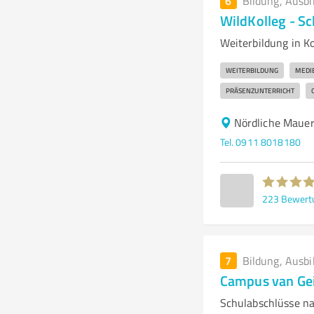
6
Bildung, Ausbi
WildKolleg - S
Weiterbildung in 
WEITERBILDUNG
MEDI
PRÄSENZUNTERRICHT
Nördliche Maue
Tel. 0911 8018180
223
Bewert
7
Bildung, Ausbi
Campus van Gei
Schulabschlüsse na