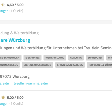
4,60 / 5,00
ungen
(1 Quelle)
ldung & Weiterbildung
nare Würzburg
lungen und Weiterbildung für Unternehmen bei Treutlein Semin
SE-SCHULUNGEN
E-LEARNING
WEITERBILDUNG
COACHING
SHAREPOINT
MI
HULUNGSVIDEOS
DIGITALE ORGANISATION
EFFIZIENZSTEIGERUNG
INDIVIDUELLE LÖSU
, 97072 Würzburg
are.de
treutlein-seminare.de/
5,00 / 5,00
ungen
(1 Quelle)