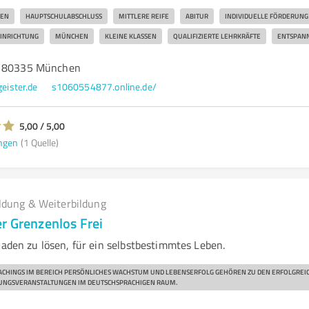
LEN
HAUPTSCHULABSCHLUSS
MITTLERE REIFE
ABITUR
INDIVIDUELLE FÖRDERUNG
INRICHTUNG
MÜNCHEN
KLEINE KLASSEN
QUALIFIZIERTE LEHRKRÄFTE
ENTSPAN
, 80335 München
ister.de
s1060554877.online.de/
5,00 / 5,00
ngen
(1 Quelle)
ldung & Weiterbildung
r Grenzenlos Frei
kaden zu lösen, für ein selbstbestimmtes Leben.
CHINGS IM BEREICH PERSÖNLICHES WACHSTUM UND LEBENSERFOLG GEHÖREN ZU DEN ERFOLGREI
DUNGSVERANSTALTUNGEN IM DEUTSCHSPRACHIGEN RAUM.