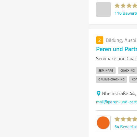
116
Bewert
2
Bildung, Ausbi
Peren und Part
Seminare und Coac
SEMINARE
COACHING
ONLINE-COACHING
KO
Rheinstraße 44
mail@peren-und-part
54
Bewertu