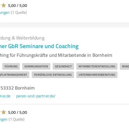
5,00 / 5,00
ungen
(1 Quelle)
ldung & Weiterbildung
ner GbR Seminare und Coaching
hing für Führungskräfte und Mitarbeitende in Bornheim
FÜHRUNG
KOMMUNIKATION
GESUNDHEIT
MITARBEITERENTWICKLUNG
MIND
NFLIKTMANAGEMENT
PERSÖNLICHE ENTWICKLUNG
UNTERNEHMENSBERATUNG
, 53332 Bornheim
ner.de
peren-und-partner.de/
5,00 / 5,00
ngen
(1 Quelle)