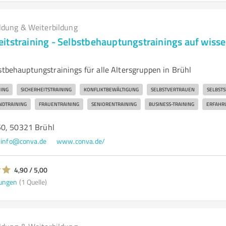
ldung & Weiterbildung
itstraining - Selbstbehauptungstrainings auf wisse
stbehauptungstrainings für alle Altersgruppen in Brühl
ING
SICHERHEITSTRAINING
KONFLIKTBEWÄLTIGUNG
SELBSTVERTRAUEN
SELBSTS
NDTRAINING
FRAUENTRAINING
SENIORENTRAINING
BUSINESS-TRAINING
ERFAHR
50, 50321 Brühl
info@conva.de
www.conva.de/
4,90 / 5,00
ungen
(1 Quelle)