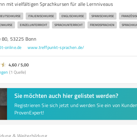
nn mit vielfältigen Sprachkursen für alle Lernniveaus
DEUTSCHKURSE
ITALIENISCHKURSE
ENGLISCHKURSE
SPANISCHKURSE
FRANZÖSIS
ENKURSE
EINZELUNTERRICHT
SPRACHUNTERRICHT
FREMDSPRACHEN
SPRACHKU
e 80, 53225 Bonn
t-online.de
www.treffpunkt-sprachen.de/
4,60 / 5,00
ngen
(1 Quelle)
Sie möchten auch hier gelistet werden?
Registrieren Sie sich jetzt und werden Sie ein von Kund
ProvenExpert!
ldung & Weiterbildung