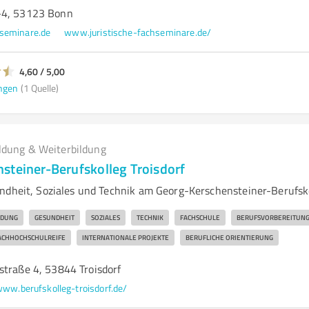
-4, 53123 Bonn
hseminare.de
www.juristische-fachseminare.de/
4,60 / 5,00
ngen
(1 Quelle)
ldung & Weiterbildung
steiner-Berufskolleg Troisdorf
ndheit, Soziales und Technik am Georg-Kerschensteiner-Berufs
LDUNG
GESUNDHEIT
SOZIALES
TECHNIK
FACHSCHULE
BERUFSVORBEREITUN
ACHHOCHSCHULREIFE
INTERNATIONALE PROJEKTE
BERUFLICHE ORIENTIERUNG
straße 4, 53844 Troisdorf
ww.berufskolleg-troisdorf.de/