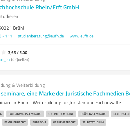
achhochschule Rhein/Erft GmbH
tudieren
 50321 Brühl
3 - 111
studienberatung@eufh.de
www.eufh.de
3,65 / 5,00
ungen
(4 Quellen)
ldung & Weiterbildung
chseminare, eine Marke der Juristische Fachmedien
minare in Bonn - Weiterbildung für Juristen und Fachanwälte
NG
FACHANWALTSSEMINARE
ONLINE-SEMINARE
PRÄSENZSEMINARE
RECHTSGEBI
FAMILIENRECHT
ERBRECHT
VERKEHRSRECHT
SELBSTSTUDIUM