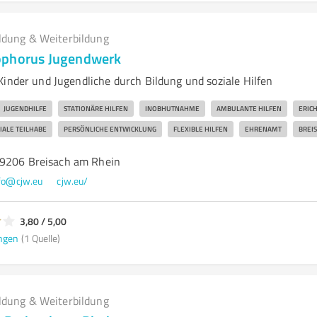
ldung & Weiterbildung
ophorus Jugendwerk
Kinder und Jugendliche durch Bildung und soziale Hilfen
JUGENDHILFE
STATIONÄRE HILFEN
INOBHUTNAHME
AMBULANTE HILFEN
ERIC
IALE TEILHABE
PERSÖNLICHE ENTWICKLUNG
FLEXIBLE HILFEN
EHRENAMT
BREI
79206 Breisach am Rhein
fo@cjw.eu
cjw.eu/
3,80 / 5,00
ngen
(1 Quelle)
ldung & Weiterbildung