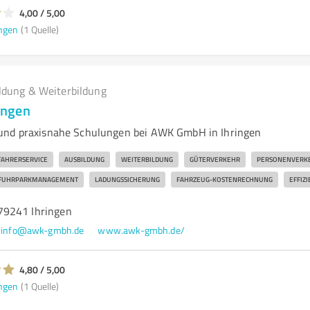
4,00 / 5,00
ngen
(1 Quelle)
ldung & Weiterbildung
ingen
und praxisnahe Schulungen bei AWK GmbH in Ihringen
FAHRERSERVICE
AUSBILDUNG
WEITERBILDUNG
GÜTERVERKEHR
PERSONENVERK
FUHRPARKMANAGEMENT
LADUNGSSICHERUNG
FAHRZEUG-KOSTENRECHNUNG
EFFIZI
79241 Ihringen
info@awk-gmbh.de
www.awk-gmbh.de/
4,80 / 5,00
ngen
(1 Quelle)