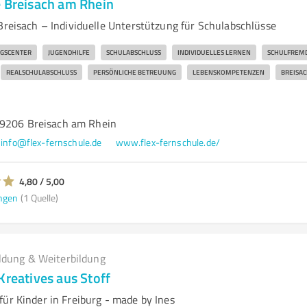
e Breisach am Rhein
Breisach – Individuelle Unterstützung für Schulabschlüsse
GSCENTER
JUGENDHILFE
SCHULABSCHLUSS
INDIVIDUELLES LERNEN
SCHULFREM
REALSCHULABSCHLUSS
PERSÖNLICHE BETREUUNG
LEBENSKOMPETENZEN
BREISAC
79206 Breisach am Rhein
info@flex-fernschule.de
www.flex-fernschule.de/
4,80 / 5,00
ngen
(1 Quelle)
ldung & Weiterbildung
Kreatives aus Stoff
ür Kinder in Freiburg - made by Ines