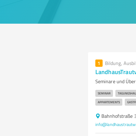
1
Bildung, Ausbi
LandhausTrautw
Seminare und Über
SEMINAR
TAGUNGSHA
APPARTEMENTS
GASTF
Bahnhofstraße 3
info@landhaustrautw