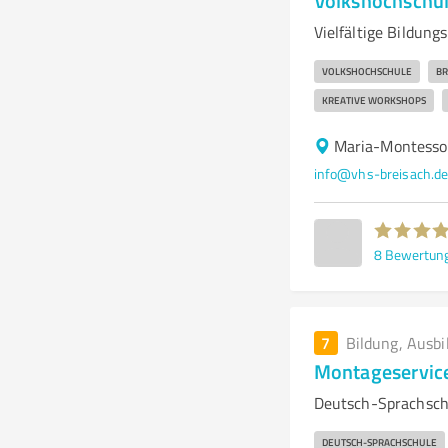
Volkshochschule
Vielfältige Bildun
VOLKSHOCHSCHULE
BR
KREATIVE WORKSHOPS
Maria-Montessor
info@vhs-breisach.d
8
Bewertun
7
Bildung, Ausbi
Montageservic
Deutsch-Sprachschu
DEUTSCH-SPRACHSCHULE