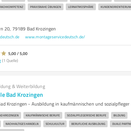
RACHKOMPETENZ
PRAXISNAHE ÜBUNGEN
LERNATMOSPHÄRE
KUNDENORIENTIERUN
rn 20, 79189 Bad Krozingen
deutsch.de
www.montageservicedeutsch.de/
5,00 / 5,00
g
(1 Quelle)
ldung & Weiterbildung
ule Bad Krozingen
Bad Krozingen - Ausbildung in kaufmännischen und sozialpfleger
AD KROZINGEN
KAUFMÄNNISCHE BERUFE
SOZIALPFLEGERISCHE BERUFE
BILDUNG
NACHHALTIGES HANDELN
SCHULKULTUR
BERUFLICHE AUSBILDUNG
DUALE PARTN