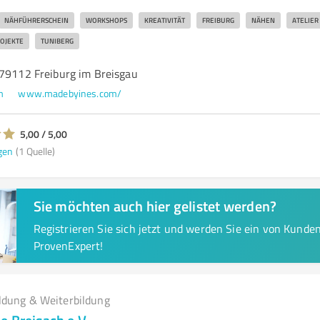
NÄHFÜHRERSCHEIN
WORKSHOPS
KREATIVITÄT
FREIBURG
NÄHEN
ATELIER
OJEKTE
TUNIBERG
 79112 Freiburg im Breisgau
m
www.madebyines.com/
5,00 / 5,00
gen
(1 Quelle)
Sie möchten auch hier gelistet werden?
Registrieren Sie sich jetzt und werden Sie ein von Kund
ProvenExpert!
ldung & Weiterbildung