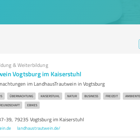
ldung & Weiterbildung
ein Vogtsburg im Kaiserstuhl
nachtungen im LandhausTrautwein in Vogtsburg
US
ÜBERNACHTUNG
KAISERSTUHL
NATUR
BUSINESS
FREIZEIT
AMBIENT
REUNDSCHAFT
EBIKES
7-39, 79235 Vogtsburg im Kaiserstuhl
ein.de
landhaustrautwein.de/