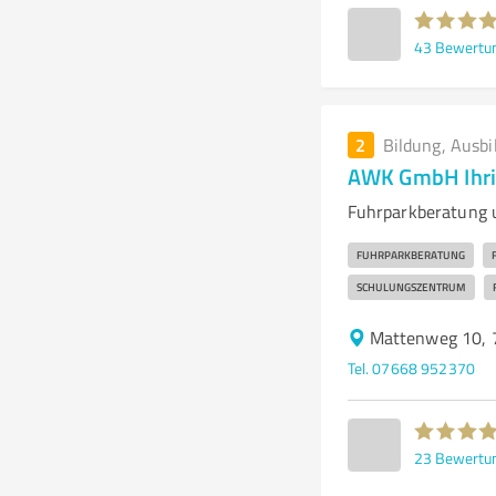
43
Bewertu
2
Bildung, Ausbi
AWK GmbH Ihr
Fuhrparkberatung 
FUHRPARKBERATUNG
SCHULUNGSZENTRUM
Mattenweg 10, 
Tel. 07668 952370
23
Bewertu