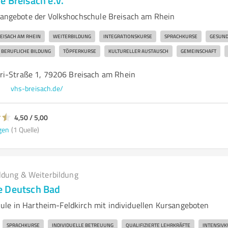
 Breisach e.V.
gsangebote der Volkshochschule Breisach am Rhein
EISACH AM RHEIN
WEITERBILDUNG
INTEGRATIONSKURSE
SPRACHKURSE
GESUND
BERUFLICHE BILDUNG
TÖPFERKURSE
KULTURELLER AUSTAUSCH
GEMEINSCHAFT
i-Straße 1, 79206 Breisach am Rhein
e
vhs-breisach.de/
4,50 / 5,00
gen
(1 Quelle)
ldung & Weiterbildung
e Deutsch Bad
le in Hartheim-Feldkirch mit individuellen Kursangeboten
SPRACHKURSE
INDIVIDUELLE BETREUUNG
QUALIFIZIERTE LEHRKRÄFTE
INTENSIVK