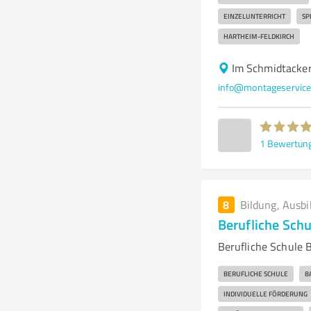
EINZELUNTERRICHT
SP
HARTHEIM-FELDKIRCH
Im Schmidtacke
info@montageservice
1
Bewertun
8
Bildung, Ausbi
Berufliche Sch
Berufliche Schule 
BERUFLICHE SCHULE
B
INDIVIDUELLE FÖRDERUNG