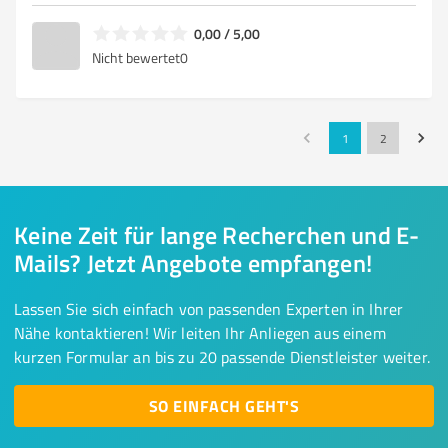
0,00 / 5,00
Nicht bewertet
0
1
2
Keine Zeit für lange Recherchen und E-
Mails? Jetzt Angebote empfangen!
Lassen Sie sich einfach von passenden Experten in Ihrer
Nähe kontaktieren! Wir leiten Ihr Anliegen aus einem
kurzen Formular an bis zu 20 passende Dienstleister weiter.
SO EINFACH GEHT'S