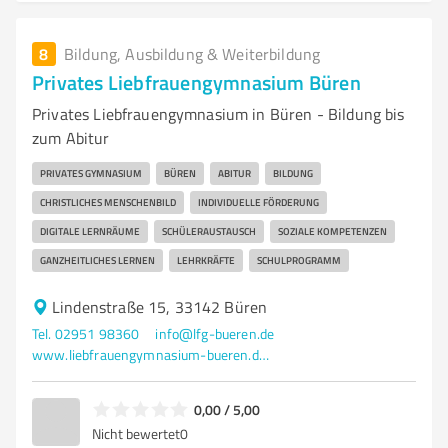
8
Bildung, Ausbildung & Weiterbildung
Privates Liebfrauengymnasium Büren
Privates Liebfrauengymnasium in Büren - Bildung bis
zum Abitur
PRIVATES GYMNASIUM
BÜREN
ABITUR
BILDUNG
CHRISTLICHES MENSCHENBILD
INDIVIDUELLE FÖRDERUNG
DIGITALE LERNRÄUME
SCHÜLERAUSTAUSCH
SOZIALE KOMPETENZEN
GANZHEITLICHES LERNEN
LEHRKRÄFTE
SCHULPROGRAMM
Lindenstraße 15, 33142 Büren
Tel. 02951 98360
info@lfg-bueren.de
www.liebfrauengymnasium-bueren.de/
0,00 / 5,00
Nicht bewertet
0