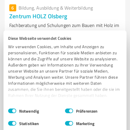
6
Bildung, Ausbildung & Weiterbildung
Zentrum HOLZ Olsberg
Fachberatung und Schulungen zum Bauen mit Holz im
Zentrum HOLZ Olsberg
Diese Webseite verwendet Cookies
SCHULUNGSZENTRUM
HOLZBAU
FACHBERATUNG
BAUPROJEKTE
Wir verwenden Cookies, um Inhalte und Anzeigen zu
WISSENSTRANSFER
OLSBERG
HOLZVERARBEITUNG
personalisieren, Funktionen für soziale Medien anbieten zu
können und die Zugriffe auf unsere Website zu analysieren.
MODERNE TECHNOLOGIEN
ÖFFENTLICHE BAUHERREN
Außerdem geben wir Informationen zu Ihrer Verwendung
PRIVATE BAUHERREN
VERANSTALTUNGEN
NETWORKING
unserer Website an unsere Partner für soziale Medien,
Werbung und Analysen weiter. Unsere Partner führen diese
Carlsauestraße 91A, 59939 Olsberg
Informationen möglicherweise mit weiteren Daten
Tel. 02962 802840
info@idee-nrw.de
zentrum-holz.de/
zusammen, die Sie ihnen bereitgestellt haben oder die sie im
Rahmen Ihrer Nutzung der Dienste gesammelt haben.
4,30 / 5,00
Einwilligungsauswahl
Impressum
|
Datenschutzbestimmungen
Notwendig
Präferenzen
8
Bewertungen
(1 Quelle)
Statistiken
Marketing