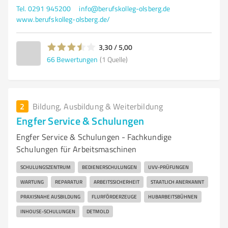
Tel. 0291 945200
info@berufskolleg-olsberg.de
www.berufskolleg-olsberg.de/
3,30 / 5,00
66
Bewertungen
(1 Quelle)
2
Bildung, Ausbildung & Weiterbildung
Engfer Service & Schulungen
Engfer Service & Schulungen - Fachkundige
Schulungen für Arbeitsmaschinen
SCHULUNGSZENTRUM
BEDIENERSCHULUNGEN
UVV-PRÜFUNGEN
WARTUNG
REPARATUR
ARBEITSSICHERHEIT
STAATLICH ANERKANNT
PRAXISNAHE AUSBILDUNG
FLURFÖRDERZEUGE
HUBARBEITSBÜHNEN
INHOUSE-SCHULUNGEN
DETMOLD