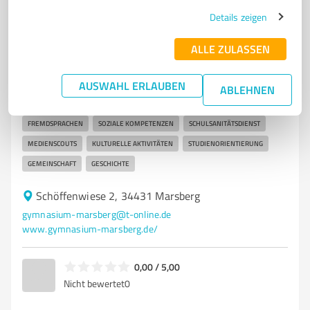
Details zeigen
7
Bildung, Ausbildung & Weiterbildung
Carolus-Magnus Gymnasium Marsberg
ALLE ZULASSEN
Carolus-Magnus Gymnasium in Marsberg – Vielfältige
Bildung für junge Menschen
AUSWAHL ERLAUBEN
ABLEHNEN
GYMNASIUM
MARSBERG
BILDUNG
BILINGUAL
FREMDSPRACHEN
SOZIALE KOMPETENZEN
SCHULSANITÄTSDIENST
MEDIENSCOUTS
KULTURELLE AKTIVITÄTEN
STUDIENORIENTIERUNG
GEMEINSCHAFT
GESCHICHTE
Schöffenwiese 2, 34431 Marsberg
gymnasium-marsberg@t-online.de
www.gymnasium-marsberg.de/
0,00 / 5,00
Nicht bewertet
0