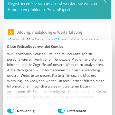
Registrieren Sie sich jetzt und werden Sie ein von
Kunden empfohlener ProvenExpert!
6
Bildung, Ausbildung & Weiterbildung
Konrad Wachsmann Oberstufenzentrum
Diese Webseite verwendet Cookies
Höhere Sekundarschule mit praxisnahen
Bildungsangeboten in Frankfurt (Oder)
Wir verwenden Cookies, um Inhalte und Anzeigen zu
personalisieren, Funktionen für soziale Medien anbieten zu
HÖHERE SEKUNDARSCHULE
BERUFLICHES GYMNASIUM
können und die Zugriffe auf unsere Website zu analysieren.
Außerdem geben wir Informationen zu Ihrer Verwendung
FACHOBERSCHULE
SOZIALWESEN
WIRTSCHAFT
VERWALTUNG
unserer Website an unsere Partner für soziale Medien,
ERNÄHRUNG
PRAXISNAHE BILDUNG
INDIVIDUELLE FÖRDERUNG
Werbung und Analysen weiter. Unsere Partner führen diese
ENGAGIERTE LEHRKRÄFTE
REGIONALE UNTERNEHMEN
SCHULLEBEN
Informationen möglicherweise mit weiteren Daten
zusammen, die Sie ihnen bereitgestellt haben oder die sie im
Potsdamer Str. 4, 15234 Frankfurt (Oder)
Rahmen Ihrer Nutzung der Dienste gesammelt haben.
Tel. 0335 606970
kwosz@frankfurt-oder.de
kwosz.de/
Einwilligungsauswahl
Impressum
|
Datenschutzbestimmungen
Notwendig
Präferenzen