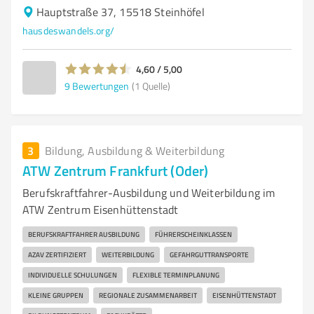
Hauptstraße 37, 15518 Steinhöfel
hausdeswandels.org/
4,60 / 5,00
9
Bewertungen
(1 Quelle)
3
Bildung, Ausbildung & Weiterbildung
ATW Zentrum Frankfurt (Oder)
Berufskraftfahrer-Ausbildung und Weiterbildung im
ATW Zentrum Eisenhüttenstadt
BERUFSKRAFTFAHRER AUSBILDUNG
FÜHRERSCHEINKLASSEN
AZAV ZERTIFIZIERT
WEITERBILDUNG
GEFAHRGUTTRANSPORTE
INDIVIDUELLE SCHULUNGEN
FLEXIBLE TERMINPLANUNG
KLEINE GRUPPEN
REGIONALE ZUSAMMENARBEIT
EISENHÜTTENSTADT