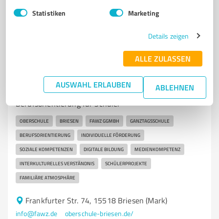
0,00 / 5,00
Statistiken
Marketing
Nicht bewertet
0
Details zeigen
ALLE ZULASSEN
7
Bildung, Ausbildung & Weiterbildung
Oberschule Briesen der FAWZ gGmbH
AUSWAHL ERLAUBEN
ABLEHNEN
Oberschule Briesen - Individuelle Förderung und
Berufsorientierung für Schüler
OBERSCHULE
BRIESEN
FAWZ GGMBH
GANZTAGSSCHULE
BERUFSORIENTIERUNG
INDIVIDUELLE FÖRDERUNG
SOZIALE KOMPETENZEN
DIGITALE BILDUNG
MEDIENKOMPETENZ
INTERKULTURELLES VERSTÄNDNIS
SCHÜLERPROJEKTE
FAMILIÄRE ATMOSPHÄRE
Frankfurter Str. 74, 15518 Briesen (Mark)
info@fawz.de
oberschule-briesen.de/