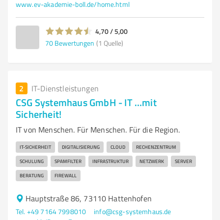
www.ev-akademie-boll.de/home.html
4,70 / 5,00
70
Bewertungen
(1 Quelle)
2
IT-Dienstleistungen
CSG Systemhaus GmbH - IT …mit
Sicherheit!
IT von Menschen. Für Menschen. Für die Region.
IT-SICHERHEIT
DIGITALISIERUNG
CLOUD
RECHENZENTRUM
SCHULUNG
SPAMFILTER
INFRASTRUKTUR
NETZWERK
SERVER
BERATUNG
FIREWALL
Hauptstraße 86, 73110 Hattenhofen
Tel. +49 7164 7998010
info@csg-systemhaus.de