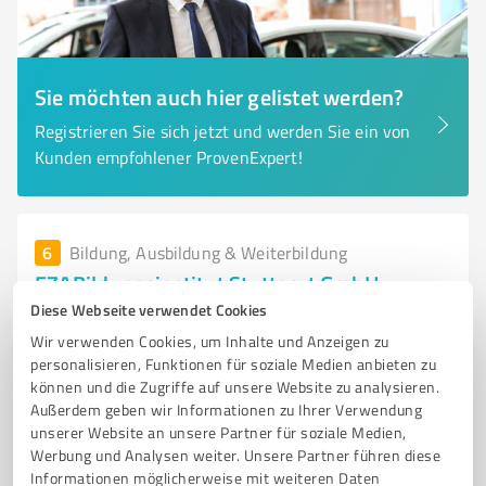
Sie möchten auch hier gelistet werden?
Registrieren Sie sich jetzt und werden Sie ein von
Kunden empfohlener ProvenExpert!
6
Bildung, Ausbildung & Weiterbildung
EZABildungsinstitut Stuttgart GmbH
Diese Webseite verwendet Cookies
Vorbereitung auf Abschlussprüfungen und individuelle
Wir verwenden Cookies, um Inhalte und Anzeigen zu
Weiterbildung in Stuttgart
personalisieren, Funktionen für soziale Medien anbieten zu
BERUFSBILDENDE SCHULE
ABSCHLUSSPRÜFUNGEN
PRÄSENZKURSE
können und die Zugriffe auf unsere Website zu analysieren.
Außerdem geben wir Informationen zu Ihrer Verwendung
INDIVIDUELLE FÖRDERUNG
WEITERBILDUNG
PROJEKT RÜCKENWIND
unserer Website an unsere Partner für soziale Medien,
ERASMUS+
INTERNATIONALE BILDUNG
INTERKULTURELLE KOMPETENZ
Werbung und Analysen weiter. Unsere Partner führen diese
Informationen möglicherweise mit weiteren Daten
PERSÖNLICHE ENTWICKLUNG
LERNANGEBOTE