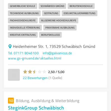
GEWERBLICHE SCHULE
SCHWÄBISCH GMÜND
BERUFSFACHSCHULE
TECHNISCHE AUSBILDUNG
GESTALTUNG
EDELMETALLVERARBEITUNG
FACHHOCHSCHULREIFE
ALLGEMEINE HOCHSCHULREIFE
INDIVIDUELLE FÖRDERUNG
PRAXISNAHE AUSBILDUNG
KREATIVE ENTFALTUNG
BERUFSKOLLEGS
Heidenheimer Str. 1, 73529 Schwäbisch Gmünd
Tel. 07171 8046100
info@galvanicus.de
www.gs-gmuend.de/aktuelles.html
2,50 / 5,00
22
Bewertungen
(1 Quelle)
10
Bildung, Ausbildung & Weiterbildung
SteginkGroup Schwäbisch