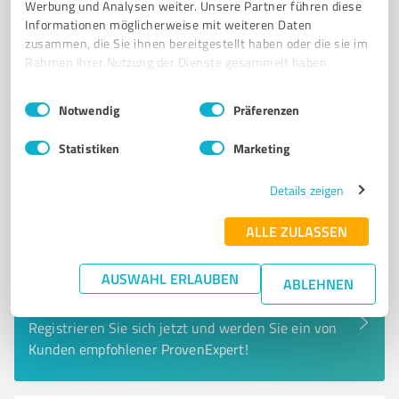
info@pfiffikus-gera.de
www.pfiffikus-gera.de/
Werbung und Analysen weiter. Unsere Partner führen diese
Informationen möglicherweise mit weiteren Daten
zusammen, die Sie ihnen bereitgestellt haben oder die sie im
5,00 / 5,00
Rahmen Ihrer Nutzung der Dienste gesammelt haben.
1
Bewertung
(1 Quelle)
Einwilligungsauswahl
Impressum
|
Datenschutzbestimmungen
Notwendig
Präferenzen
Statistiken
Marketing
Details zeigen
ALLE ZULASSEN
AUSWAHL ERLAUBEN
ABLEHNEN
Sie möchten auch hier gelistet werden?
Registrieren Sie sich jetzt und werden Sie ein von
Kunden empfohlener ProvenExpert!