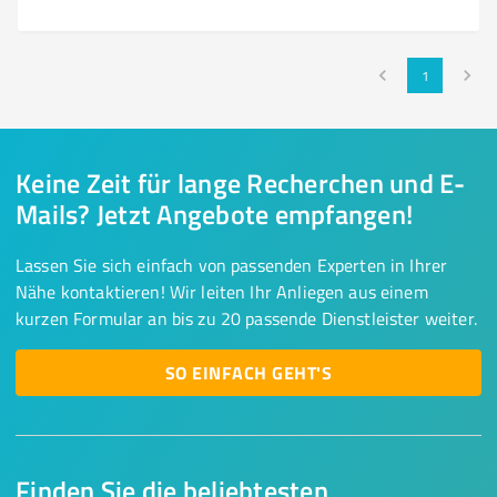
1
Keine Zeit für lange Recherchen und E-
Mails? Jetzt Angebote empfangen!
Lassen Sie sich einfach von passenden Experten in Ihrer
Nähe kontaktieren! Wir leiten Ihr Anliegen aus einem
kurzen Formular an bis zu 20 passende Dienstleister weiter.
SO EINFACH GEHT'S
Finden Sie die beliebtesten