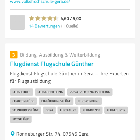
www.volkshochschule-gera.de/
4,60 / 5,00
14
Bewertungen
(1 Quelle)
3
Bildung, Ausbildung & Weiterbildung
Flugdienst Flugschule Günther
Flugdienst Flugschule Günther in Gera – Ihre Experten
für Flugausbildung
FLUGSCHULE
FLUGAUSBILDUNG
PRIVATPILOTENAUSBILDUNG
CHARTERFLÜGE
EINFÜHRUNGSFLÜGE
LUFTWERBUNG
SCHNUPPERFLÜGE
GERA
LUFTFAHRT
FLUGDIENST
FLUGLEHRER
FOTOFLÜGE
Ronneburger Str. 74, 07546 Gera