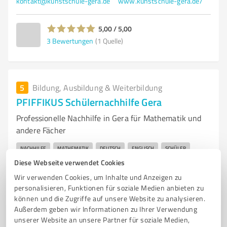
kontakt@kunstschule-gera.de
www.kunstschule-gera.de/
5,00 / 5,00
3
Bewertungen
(1 Quelle)
5
Bildung, Ausbildung & Weiterbildung
PFIFFIKUS Schülernachhilfe Gera
Professionelle Nachhilfe in Gera für Mathematik und
andere Fächer
NACHHILFE
MATHEMATIK
DEUTSCH
ENGLISCH
SCHÜLER
Diese Webseite verwendet Cookies
LERNHILFE
WISSENSLÜCKEN
HAUSAUFGABENBETREUUNG
Wir verwenden Cookies, um Inhalte und Anzeigen zu
GRUPPENUNTERRICHT
INDIVIDUELLE BETREUUNG
LERNTECHNIKEN
personalisieren, Funktionen für soziale Medien anbieten zu
SCHULISCHE ERFOLGE
können und die Zugriffe auf unsere Website zu analysieren.
Außerdem geben wir Informationen zu Ihrer Verwendung
Große Kirchstraße 12, 07545 Gera
unserer Website an unsere Partner für soziale Medien,