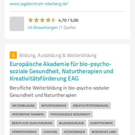
www.jagdzentrum-oberberg.de/
4,70 / 5,00
45
Bewertungen
(1 Quelle)
3
Bildung, Ausbildung & Weiterbildung
Europäische Akademie für bio-psycho-
soziale Gesundheit, Naturtherapien und
Kreativitätsförderung EAG
Berufliche Weiterbildung in bio-psycho-sozialer
Gesundheit und Naturtherapien
WEITERBILDUNG
NATURTHERAPIEN
KREATIVITÄTSFÖRDERUNG
INTEGRATIVE THERAPIE
PSYCHOSOZIALE GESUNDHEIT
BERUFLICHE QUALIFIZIERUNG
BILDUNGSURLAUB
KUNSTTHERAPIE
KÖRPERTHERAPIE
COACHING
HÜCKESWAGEN
BERGISCHES LAND