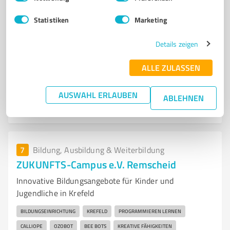
EVANGELISCHE PFLEGEAKADEMIE
QUALITÄT DER AUSBILDUNG
Statistiken
Marketing
Leverkuser Str. 65, 42897 Remscheid
Details zeigen
Tel. 02191 4699430
info@keybits.de
www.rg-diakonie.de/
ALLE ZULASSEN
5,00 / 5,00
AUSWAHL ERLAUBEN
ABLEHNEN
2
Bewertungen
(1 Quelle)
7
Bildung, Ausbildung & Weiterbildung
ZUKUNFTS-Campus e.V. Remscheid
Innovative Bildungsangebote für Kinder und
Jugendliche in Krefeld
BILDUNGSEINRICHTUNG
KREFELD
PROGRAMMIEREN LERNEN
CALLIOPE
OZOBOT
BEE BOTS
KREATIVE FÄHIGKEITEN