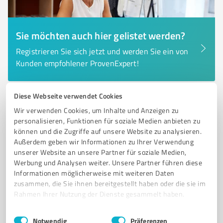
Sie möchten auch hier gelistet werden?
Registrieren Sie sich jetzt und werden Sie ein von
Kunden empfohlener ProvenExpert!
Diese Webseite verwendet Cookies
6
Bildung, Ausbildung & Weiterbildung
Wir verwenden Cookies, um Inhalte und Anzeigen zu
Evangelische Pflegeakademie
personalisieren, Funktionen für soziale Medien anbieten zu
„Hasensprungmühle“ Remscheid
können und die Zugriffe auf unsere Website zu analysieren.
Außerdem geben wir Informationen zu Ihrer Verwendung
Ausbildung von Fachkräften in der Evangelischen
unserer Website an unsere Partner für soziale Medien,
Pflegeakademie Remscheid
Werbung und Analysen weiter. Unsere Partner führen diese
Informationen möglicherweise mit weiteren Daten
AUSBILDUNG PFLEGE
PFLEGEAKADEMIE
REMSCHEID
FACHKRÄFTE
zusammen, die Sie ihnen bereitgestellt haben oder die sie im
Rahmen Ihrer Nutzung der Dienste gesammelt haben.
GESUNDHEITSWESEN
SOZIALE KOMPETENZEN
PRAXISNAHE SCHULUNGEN
BERUFLICHE ENTWICKLUNG
Einwilligungsauswahl
Impressum
|
Datenschutzbestimmungen
Notwendig
Präferenzen
REGIONALE VERNETZUNG
PFLEGEBERUFE