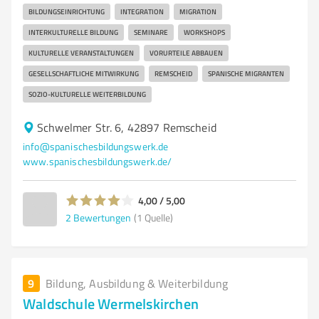
BILDUNGSEINRICHTUNG
INTEGRATION
MIGRATION
INTERKULTURELLE BILDUNG
SEMINARE
WORKSHOPS
KULTURELLE VERANSTALTUNGEN
VORURTEILE ABBAUEN
GESELLSCHAFTLICHE MITWIRKUNG
REMSCHEID
SPANISCHE MIGRANTEN
SOZIO-KULTURELLE WEITERBILDUNG
Schwelmer Str. 6, 42897 Remscheid
info@spanischesbildungswerk.de
www.spanischesbildungswerk.de/
4,00 / 5,00
2
Bewertungen
(1 Quelle)
9
Bildung, Ausbildung & Weiterbildung
Waldschule Wermelskirchen