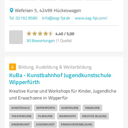
Wefelsen 5, 42499 Hückeswagen
Tel. 02192 8580
info@eag-fpi.de
www.eag-fpi.com/
4,40 / 5,00
30
Bewertungen
(1 Quelle)
4
Bildung, Ausbildung & Weiterbildung
KuBa - Kunstbahnhof Jugendkunstschule
Wipperfürth
Kreative Kurse und Workshops für Kinder, Jugendliche
und Erwachsene in Wipperfür
KUNSTSCHULE
WIPPERFÜRTH
KUNSTKURSE
TANZKURSE
THEATERKURSE
FILMKURSE
WORKSHOPS
KREATIVE BILDUNG
KINDERKUNST
JUGENDKUNST
ERWACHSENENBILDUNG