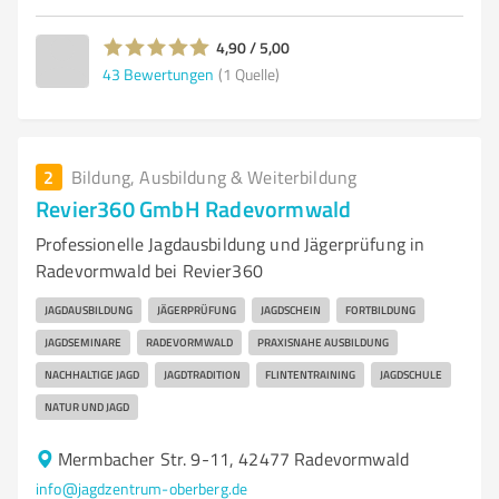
4,90 / 5,00
43
Bewertungen
(1 Quelle)
2
Bildung, Ausbildung & Weiterbildung
Revier360 GmbH Radevormwald
Professionelle Jagdausbildung und Jägerprüfung in
Radevormwald bei Revier360
JAGDAUSBILDUNG
JÄGERPRÜFUNG
JAGDSCHEIN
FORTBILDUNG
JAGDSEMINARE
RADEVORMWALD
PRAXISNAHE AUSBILDUNG
NACHHALTIGE JAGD
JAGDTRADITION
FLINTENTRAINING
JAGDSCHULE
NATUR UND JAGD
Mermbacher Str. 9-11, 42477 Radevormwald
info@jagdzentrum-oberberg.de