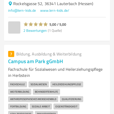
Rockelsgasse 52, 36341 Lauterbach (Hessen)
info@lern-kids.de
www.lern-kids.de/
5,00 / 5,00
2
Bewertungen
(1 Quelle)
7
Bildung, Ausbildung & Weiterbildung
Campus am Park gGmbH
Fachschule für Sozialwesen und Heilerziehungspflege
in Herbstein
FACHSCHULE
SOZIALWESEN
HEILERZIEHUNGSPFLEGE
WEITERBILDUNG
BEHINDERTENHILFE
ANTHROPOSOPHISCHES MENSCHENBILD
QUALIFIZIERUNG
FORTBILDUNG
SOZIALE ARBEIT
EIGENSTÄNDIGKEIT
AZAV ZERTIFIZIERT
PRAXISPARTNER