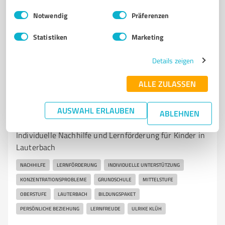
Einwilligungsauswahl
Impressum
|
Datenschutzbestimmungen
Notwendig
Präferenzen
Sie möchten auch hier gelistet werden?
Statistiken
Marketing
Registrieren Sie sich jetzt und werden Sie ein von
Kunden empfohlener ProvenExpert!
Details zeigen
ALLE ZULASSEN
6
Bildung, Ausbildung & Weiterbildung
AUSWAHL ERLAUBEN
ABLEHNEN
Lernkids Ulrike Klüh
Individuelle Nachhilfe und Lernförderung für Kinder in
Lauterbach
NACHHILFE
LERNFÖRDERUNG
INDIVIDUELLE UNTERSTÜTZUNG
KONZENTRATIONSPROBLEME
GRUNDSCHULE
MITTELSTUFE
OBERSTUFE
LAUTERBACH
BILDUNGSPAKET
PERSÖNLICHE BEZIEHUNG
LERNFREUDE
ULRIKE KLÜH