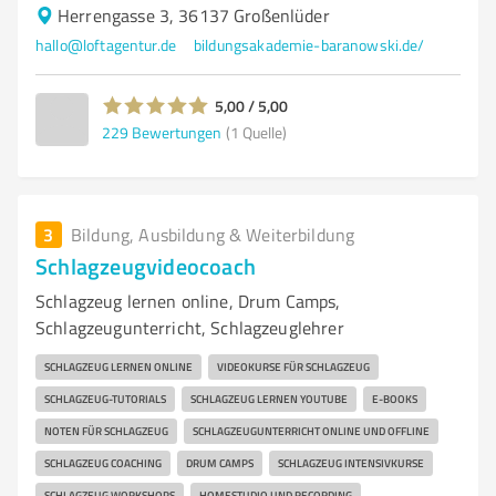
Herrengasse 3, 36137 Großenlüder
hallo@loftagentur.de
bildungsakademie-baranowski.de/
5,00 / 5,00
229
Bewertungen
(1 Quelle)
3
Bildung, Ausbildung & Weiterbildung
Schlagzeugvideocoach
Schlagzeug lernen online, Drum Camps,
Schlagzeugunterricht, Schlagzeuglehrer
SCHLAGZEUG LERNEN ONLINE
VIDEOKURSE FÜR SCHLAGZEUG
SCHLAGZEUG-TUTORIALS
SCHLAGZEUG LERNEN YOUTUBE
E-BOOKS
NOTEN FÜR SCHLAGZEUG
SCHLAGZEUGUNTERRICHT ONLINE UND OFFLINE
SCHLAGZEUG COACHING
DRUM CAMPS
SCHLAGZEUG INTENSIVKURSE
SCHLAGZEUG WORKSHOPS
HOMESTUDIO UND RECORDING