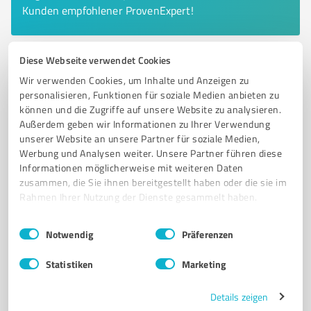
Kunden empfohlener ProvenExpert!
Diese Webseite verwendet Cookies
6
Bildung, Ausbildung & Weiterbildung
Wir verwenden Cookies, um Inhalte und Anzeigen zu
Ruhrakademie Schwerte
personalisieren, Funktionen für soziale Medien anbieten zu
können und die Zugriffe auf unsere Website zu analysieren.
Kunstschule Ruhrakademie in Schwerte – Ausbildung
Außerdem geben wir Informationen zu Ihrer Verwendung
in Design und Medien
unserer Website an unsere Partner für soziale Medien,
Werbung und Analysen weiter. Unsere Partner führen diese
KUNSTSCHULE
DESIGN
MEDIEN
FOTOGRAFIE
ILLUSTRATION
Informationen möglicherweise mit weiteren Daten
KOMMUNIKATIONSDESIGN
FILMSCHAUSPIEL
FILMREGIE
MUSIK
zusammen, die Sie ihnen bereitgestellt haben oder die sie im
AUSBILDUNG
RITTERSCHLAG
PROBESTUDIUM
Rahmen Ihrer Nutzung der Dienste gesammelt haben.
Einwilligungsauswahl
Impressum
|
Datenschutzbestimmungen
Hagener Str. 241, 58239 Schwerte
Notwendig
Präferenzen
Tel. 02304 996000
kontakt@ruhrakademie.de
www.ruhrakademie.de/
Statistiken
Marketing
Details zeigen
4,33 / 5,00