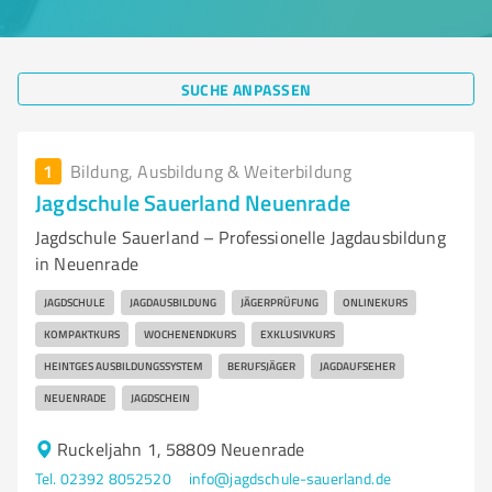
SUCHE ANPASSEN
1
Bildung, Ausbildung & Weiterbildung
Jagdschule Sauerland Neuenrade
Jagdschule Sauerland – Professionelle Jagdausbildung
in Neuenrade
JAGDSCHULE
JAGDAUSBILDUNG
JÄGERPRÜFUNG
ONLINEKURS
KOMPAKTKURS
WOCHENENDKURS
EXKLUSIVKURS
HEINTGES AUSBILDUNGSSYSTEM
BERUFSJÄGER
JAGDAUFSEHER
NEUENRADE
JAGDSCHEIN
Ruckeljahn 1, 58809 Neuenrade
Tel. 02392 8052520
info@jagdschule-sauerland.de