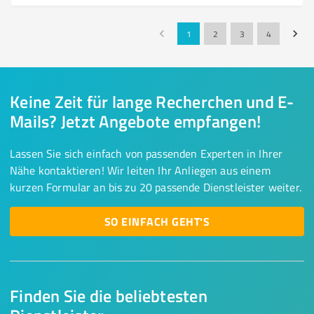
1
2
3
4
Keine Zeit für lange Recherchen und E-
Mails? Jetzt Angebote empfangen!
Lassen Sie sich einfach von passenden Experten in Ihrer
Nähe kontaktieren! Wir leiten Ihr Anliegen aus einem
kurzen Formular an bis zu 20 passende Dienstleister weiter.
SO EINFACH GEHT'S
Finden Sie die beliebtesten