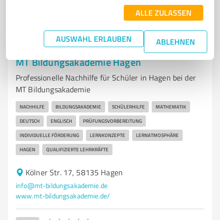
46
Bewertungen
(2 Quellen)
ALLE ZULASSEN
AUSWAHL ERLAUBEN
ABLEHNEN
7
Bildung, Ausbildung & Weiterbildung
MT Bildungsakademie Hagen
Professionelle Nachhilfe für Schüler in Hagen bei der
MT Bildungsakademie
NACHHILFE
BILDUNGSAKADEMIE
SCHÜLERHILFE
MATHEMATIK
DEUTSCH
ENGLISCH
PRÜFUNGSVORBEREITUNG
INDIVIDUELLE FÖRDERUNG
LERNKONZEPTE
LERNATMOSPHÄRE
HAGEN
QUALIFIZIERTE LEHRKRÄFTE
Kölner Str. 17, 58135 Hagen
info@mt-bildungsakademie.de
www.mt-bildungsakademie.de/