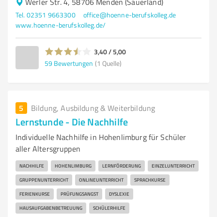
Werler Str. 4, 58706 Menden (Sauerland)
Tel. 02351 9663300
office@hoenne-berufskolleg.de
www.hoenne-berufskolleg.de/
3,40 / 5,00
59
Bewertungen
(1 Quelle)
5
Bildung, Ausbildung & Weiterbildung
Lernstunde - Die Nachhilfe
Individuelle Nachhilfe in Hohenlimburg für Schüler
aller Altersgruppen
NACHHILFE
HOHENLIMBURG
LERNFÖRDERUNG
EINZELUNTERRICHT
GRUPPENUNTERRICHT
ONLINEUNTERRICHT
SPRACHKURSE
FERIENKURSE
PRÜFUNGSANGST
DYSLEXIE
HAUSAUFGABENBETREUUNG
SCHÜLERHILFE