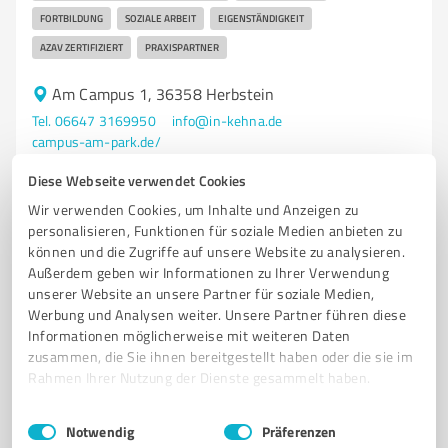
FORTBILDUNG
SOZIALE ARBEIT
EIGENSTÄNDIGKEIT
AZAV ZERTIFIZIERT
PRAXISPARTNER
Am Campus 1, 36358 Herbstein
Tel. 06647 3169950
info@in-kehna.de
campus-am-park.de/
Diese Webseite verwendet Cookies
4,40 / 5,00
Wir verwenden Cookies, um Inhalte und Anzeigen zu
7
Bewertungen
(1 Quelle)
personalisieren, Funktionen für soziale Medien anbieten zu
können und die Zugriffe auf unsere Website zu analysieren.
Außerdem geben wir Informationen zu Ihrer Verwendung
unserer Website an unsere Partner für soziale Medien,
5
Bildung, Ausbildung & Weiterbildung
Werbung und Analysen weiter. Unsere Partner führen diese
Informationen möglicherweise mit weiteren Daten
Cornelia-Funke-Schule Schwalmtal
zusammen, die Sie ihnen bereitgestellt haben oder die sie im
Grundschule Cornelia-Funke-Schule Schwalmtal mit
Rahmen Ihrer Nutzung der Dienste gesammelt haben.
vielfältigen Angeboten
Einwilligungsauswahl
Impressum
|
Datenschutzbestimmungen
Notwendig
Präferenzen
GRUNDSCHULE
SCHWALMTAL
BRAUERSCHWEND