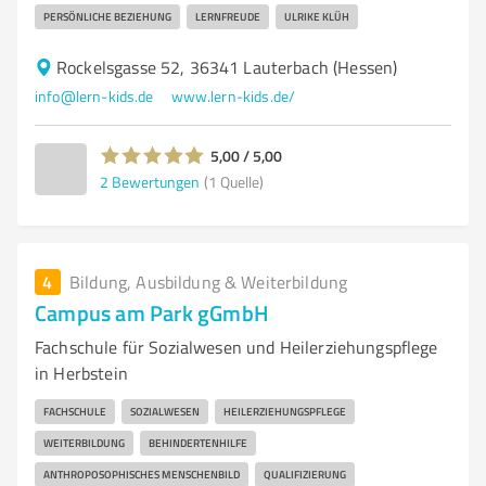
PERSÖNLICHE BEZIEHUNG
LERNFREUDE
ULRIKE KLÜH
Rockelsgasse 52, 36341 Lauterbach (Hessen)
info@lern-kids.de
www.lern-kids.de/
5,00 / 5,00
2
Bewertungen
(1 Quelle)
4
Bildung, Ausbildung & Weiterbildung
Campus am Park gGmbH
Fachschule für Sozialwesen und Heilerziehungspflege
in Herbstein
FACHSCHULE
SOZIALWESEN
HEILERZIEHUNGSPFLEGE
WEITERBILDUNG
BEHINDERTENHILFE
ANTHROPOSOPHISCHES MENSCHENBILD
QUALIFIZIERUNG