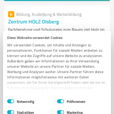
6
Bildung, Ausbildung & Weiterbildung
Zentrum HOLZ Olsberg
Fachberatung und Schulungen zum Bauen mit Holz im
Zentrum HOLZ Olsberg
Diese Webseite verwendet Cookies
Wir verwenden Cookies, um Inhalte und Anzeigen zu
SCHULUNGSZENTRUM
HOLZBAU
FACHBERATUNG
BAUPROJEKTE
personalisieren, Funktionen für soziale Medien anbieten zu
WISSENSTRANSFER
OLSBERG
HOLZVERARBEITUNG
können und die Zugriffe auf unsere Website zu analysieren.
MODERNE TECHNOLOGIEN
ÖFFENTLICHE BAUHERREN
Außerdem geben wir Informationen zu Ihrer Verwendung
unserer Website an unsere Partner für soziale Medien,
PRIVATE BAUHERREN
VERANSTALTUNGEN
NETWORKING
Werbung und Analysen weiter. Unsere Partner führen diese
Informationen möglicherweise mit weiteren Daten
Carlsauestraße 91A, 59939 Olsberg
zusammen, die Sie ihnen bereitgestellt haben oder die sie im
Tel. 02962 802840
info@idee-nrw.de
zentrum-holz.de/
Rahmen Ihrer Nutzung der Dienste gesammelt haben.
Einwilligungsauswahl
Impressum
|
Datenschutzbestimmungen
4,30 / 5,00
Notwendig
Präferenzen
8
Bewertungen
(1 Quelle)
Statistiken
Marketing