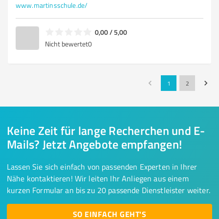
www.martinsschule.de/
0,00 / 5,00
Nicht bewertet
0
1
2
Keine Zeit für lange Recherchen und E-
Mails? Jetzt Angebote empfangen!
Lassen Sie sich einfach von passenden Experten in Ihrer
Nähe kontaktieren! Wir leiten Ihr Anliegen aus einem
kurzen Formular an bis zu 20 passende Dienstleister weiter.
SO EINFACH GEHT'S