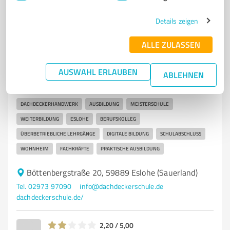
Details zeigen
7
Bildung, Ausbildung & Weiterbildung
Bildungszentrum des westfälischen
ALLE ZULASSEN
Dachdeckerhandwerks e.V.
AUSWAHL ERLAUBEN
Ausbildung und Weiterbildung im
ABLEHNEN
Dachdeckerhandwerk in Eslohe
DACHDECKERHANDWERK
AUSBILDUNG
MEISTERSCHULE
WEITERBILDUNG
ESLOHE
BERUFSKOLLEG
ÜBERBETRIEBLICHE LEHRGÄNGE
DIGITALE BILDUNG
SCHULABSCHLUSS
WOHNHEIM
FACHKRÄFTE
PRAKTISCHE AUSBILDUNG
Böttenbergstraße 20, 59889 Eslohe (Sauerland)
Tel. 02973 97090
info@dachdeckerschule.de
dachdeckerschule.de/
2,20 / 5,00