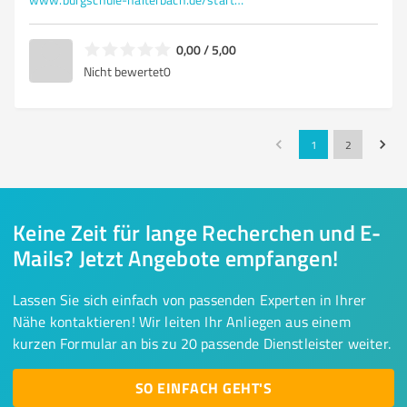
0,00 / 5,00
Nicht bewertet
0
1
2
Keine Zeit für lange Recherchen und E-
Mails? Jetzt Angebote empfangen!
Lassen Sie sich einfach von passenden Experten in Ihrer
Nähe kontaktieren! Wir leiten Ihr Anliegen aus einem
kurzen Formular an bis zu 20 passende Dienstleister weiter.
SO EINFACH GEHT'S