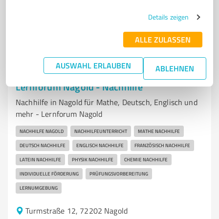
5,00 / 5,00
Details zeigen
2
Bewertungen
(1 Quelle)
ALLE ZULASSEN
AUSWAHL ERLAUBEN
ABLEHNEN
7
Bildung, Ausbildung & Weiterbildung
Lernforum Nagold - Nachhilfe
Nachhilfe in Nagold für Mathe, Deutsch, Englisch und
mehr - Lernforum Nagold
NACHHILFE NAGOLD
NACHHILFEUNTERRICHT
MATHE NACHHILFE
DEUTSCH NACHHILFE
ENGLISCH NACHHILFE
FRANZÖSISCH NACHHILFE
LATEIN NACHHILFE
PHYSIK NACHHILFE
CHEMIE NACHHILFE
INDIVIDUELLE FÖRDERUNG
PRÜFUNGSVORBEREITUNG
LERNUMGEBUNG
Turmstraße 12, 72202 Nagold