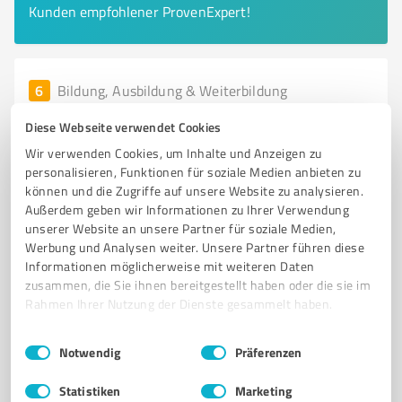
Kunden empfohlener ProvenExpert!
6
Bildung, Ausbildung & Weiterbildung
COGITO Training & Coaching Thomas
Diese Webseite verwendet Cookies
Baudenbacher
Wir verwenden Cookies, um Inhalte und Anzeigen zu
Professionelles Training und Coaching für
personalisieren, Funktionen für soziale Medien anbieten zu
Führungskräfte und Verkäufer in Würzbu
können und die Zugriffe auf unsere Website zu analysieren.
Außerdem geben wir Informationen zu Ihrer Verwendung
TRAINING
COACHING
FÜHRUNGSKRÄFTE
VERKÄUFER
unserer Website an unsere Partner für soziale Medien,
PERSÖNLICHE WEITERENTWICKLUNG
ONLINE-TRAINING
Werbung und Analysen weiter. Unsere Partner führen diese
Informationen möglicherweise mit weiteren Daten
PRÄSENZSEMINARE
MITTELSTAND
SEMINARE
zusammen, die Sie ihnen bereitgestellt haben oder die sie im
POTENZIALENTFALTUNG
PRAXISNAHE WERKZEUGE
VERÄNDERUNG
Rahmen Ihrer Nutzung der Dienste gesammelt haben.
Schulweg 12, 72229 Rohrdorf
Einwilligungsauswahl
Impressum
|
Datenschutzbestimmungen
Notwendig
Präferenzen
Tel. 09522 3012830
kontakt@cogito-training.de
cogito-training.de/
Statistiken
Marketing