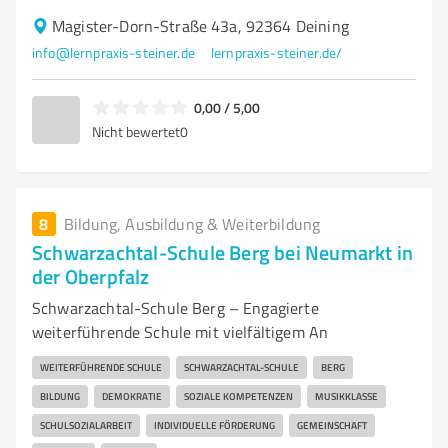
Magister-Dorn-Straße 43a, 92364 Deining
info@lernpraxis-steiner.de
lernpraxis-steiner.de/
0,00 / 5,00
Nicht bewertet
0
8
Bildung, Ausbildung & Weiterbildung
Schwarzachtal-Schule Berg bei Neumarkt in
der Oberpfalz
Schwarzachtal-Schule Berg – Engagierte
weiterführende Schule mit vielfältigem An
WEITERFÜHRENDE SCHULE
SCHWARZACHTAL-SCHULE
BERG
BILDUNG
DEMOKRATIE
SOZIALE KOMPETENZEN
MUSIKKLASSE
SCHULSOZIALARBEIT
INDIVIDUELLE FÖRDERUNG
GEMEINSCHAFT