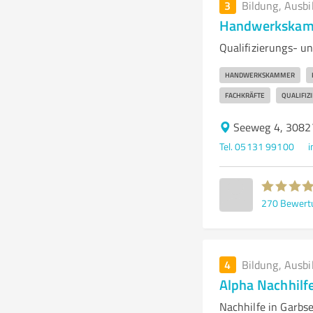
3
Bildung, Ausbi
Handwerkskamm
Qualifizierungs- u
HANDWERKSKAMMER
FACHKRÄFTE
QUALIFIZ
Seeweg 4, 3082
Tel. 05131 99100
270
Bewert
4
Bildung, Ausbi
Alpha Nachhilf
Nachhilfe in Garbse