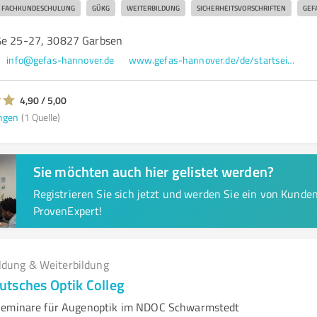
FACHKUNDESCHULUNG
GÜKG
WEITERBILDUNG
SICHERHEITSVORSCHRIFTEN
GEF
ße 25-27, 30827 Garbsen
info@gefas-hannover.de
www.gefas-hannover.de/de/startseite/
4,90 / 5,00
ngen
(1 Quelle)
Sie möchten auch hier gelistet werden?
Registrieren Sie sich jetzt und werden Sie ein von Kund
ProvenExpert!
ldung & Weiterbildung
tsches Optik Colleg
Seminare für Augenoptik im NDOC Schwarmstedt