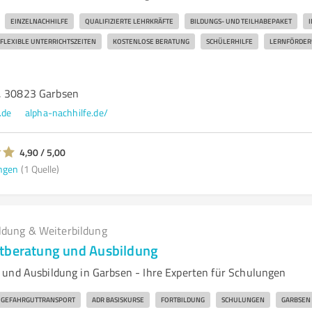
EINZELNACHHILFE
QUALIFIZIERTE LEHRKRÄFTE
BILDUNGS- UND TEILHABEPAKET
I
FLEXIBLE UNTERRICHTSZEITEN
KOSTENLOSE BERATUNG
SCHÜLERHILFE
LERNFÖRDE
, 30823 Garbsen
.de
alpha-nachhilfe.de/
4,90 / 5,00
ngen
(1 Quelle)
ldung & Weiterbildung
tberatung und Ausbildung
und Ausbildung in Garbsen - Ihre Experten für Schulungen
GEFAHRGUTTRANSPORT
ADR BASISKURSE
FORTBILDUNG
SCHULUNGEN
GARBSEN