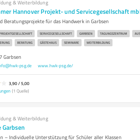
ldung & Weiterbildung
er Hannover Projekt- und Servicegesellschaft m
nd Beratungsprojekte für das Handwerk in Garbsen
PROJEKTGESELLSCHAFT
SERVICEGESELLSCHAFT
GARBSEN
TAGUNGSZENTRUM
AUS
IERUNG
BERATUNG
GÄSTEHAUS
SEMINARE
WEITERBILDUNG
7 Garbsen
info@hwk-psg.de
www.hwk-psg.de/
3,90 / 5,00
ungen
(1 Quelle)
ldung & Weiterbildung
e Garbsen
n – Individuelle Unterstützung für Schüler aller Klassen