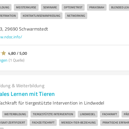
ILDUNG
MEISTERKURSE
SEMINARE
OPTOMETRIST
PRAXISNAH
BLENDED LEA
REFRAKTION
KONTAKTLINSENANPASSUNG
NETWORKING
 3, 29690 Schwarmstedt
.ndoc.info/
4,80 / 5,00
ngen
(1 Quelle)
ldung & Weiterbildung
iales Lernen mit Tieren
achkraft für tiergestützte Intervention in Lindwedel
WEITERBILDUNG
TIERGESTÜTZTE INTERVENTION
LINDWEDEL
FACHKRAFT
PÄD
ISAAT-ZERTIFIZIERT
FACHZEITSCHRIFT
MENSCH-TIER-BEZIEHUNG
PRAKTISCHE ERFAH