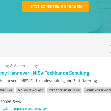
JETZT EXPERTEN ANFRAGEN
ldung & Weiterbildung
emy Hannover | NISV Fachkunde Schulung
Hannover – NISV Fachkundeschulung und Zertifizierung
 SCHULUNG
FACHKUNDENACHWEIS
ZERTIFIZIERUNGSPRÜFUNG
NICHTIONISIERENDE 
 30926 Seelze
my.de
imparare-academy.de/