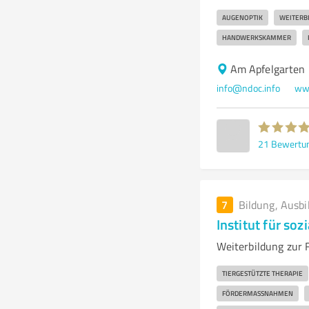
AUGENOPTIK
WEITERB
HANDWERKSKAMMER
Am Apfelgarten
info@ndoc.info
www
21
Bewertu
7
Bildung, Ausbi
Institut für soz
Weiterbildung zur F
TIERGESTÜTZTE THERAPIE
FÖRDERMASSNAHMEN