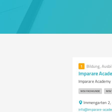
1
Bildung, Ausbi
Imparare Acad
Imparare Academy 
NISV FACHKUNDE
NISV
Immengarten 2,
info@imparare-acade