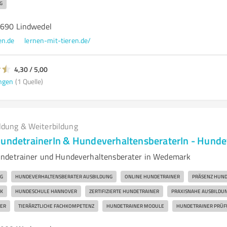
G
9690 Lindwedel
en.de
lernen-mit-tieren.de/
4,30 / 5,00
ngen
(1 Quelle)
ldung & Weiterbildung
HundetrainerIn & HundeverhaltensberaterIn - Hunde
ndetrainer und Hundeverhaltensberater in Wedemark
G
HUNDEVERHALTENSBERATER AUSBILDUNG
ONLINE HUNDETRAINER
PRÄSENZ HUND
K
HUNDESCHULE HANNOVER
ZERTIFIZIERTE HUNDETRAINER
PRAXISNAHE AUSBILDU
UER
TIERÄRZTLICHE FACHKOMPETENZ
HUNDETRAINER MODULE
HUNDETRAINER PRÜF