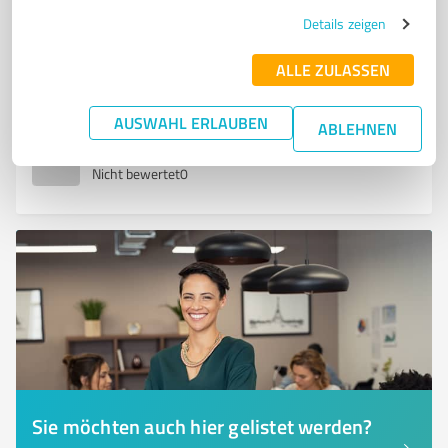
SOZIALE KOMPETENZEN
Details zeigen
Gymnasiumstraße 1, 63667 Nidda
ALLE ZULASSEN
Tel. 06043 96270
info@gymnasium-nidda.de
www.gymnasium-nidda.de/
AUSWAHL ERLAUBEN
ABLEHNEN
0,00 / 5,00
Nicht bewertet
0
Sie möchten auch hier gelistet werden?