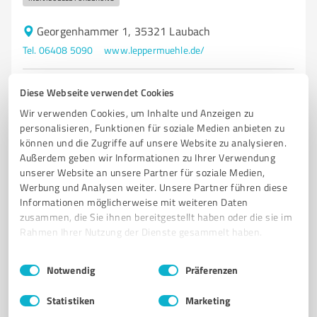
Georgenhammer 1, 35321 Laubach
Tel. 06408 5090
www.leppermuehle.de/
2,00 / 5,00
Diese Webseite verwendet Cookies
9
Bewertungen
(1 Quelle)
Wir verwenden Cookies, um Inhalte und Anzeigen zu
personalisieren, Funktionen für soziale Medien anbieten zu
können und die Zugriffe auf unsere Website zu analysieren.
Außerdem geben wir Informationen zu Ihrer Verwendung
5
Bildung, Ausbildung & Weiterbildung
unserer Website an unsere Partner für soziale Medien,
Werbung und Analysen weiter. Unsere Partner führen diese
Gymnasium des Wetteraukreises
Informationen möglicherweise mit weiteren Daten
Gymnasium des Wetteraukreises in Nidda – Bildung
zusammen, die Sie ihnen bereitgestellt haben oder die sie im
und individuelle Förderung
Rahmen Ihrer Nutzung der Dienste gesammelt haben.
GYMNASIUM
NIDDA
WETTERAUKREIS
BILDUNG
MINT
Einwilligungsauswahl
Impressum
|
Datenschutzbestimmungen
Notwendig
Präferenzen
GANZTAGESANGEBOT
SCHULGEMEINSCHAFT
INDIVIDUELLE FÖRDERUNG
SCHÜLERPROJEKTE
ELTERNARBEIT
LEHRER
Statistiken
Marketing