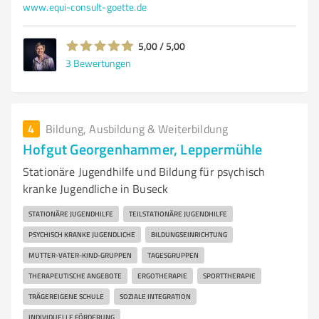
www.equi-consult-goette.de
5,00 / 5,00
3
Bewertungen
4
Bildung, Ausbildung & Weiterbildung
Hofgut Georgenhammer, Leppermühle
Stationäre Jugendhilfe und Bildung für psychisch
kranke Jugendliche in Buseck
STATIONÄRE JUGENDHILFE
TEILSTATIONÄRE JUGENDHILFE
PSYCHISCH KRANKE JUGENDLICHE
BILDUNGSEINRICHTUNG
MUTTER-VATER-KIND-GRUPPEN
TAGESGRUPPEN
THERAPEUTISCHE ANGEBOTE
ERGOTHERAPIE
SPORTTHERAPIE
TRÄGEREIGENE SCHULE
SOZIALE INTEGRATION
INDIVIDUELLE FÖRDERUNG