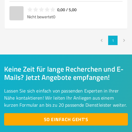
0,00 / 5,00
Nicht bewertet
0
1
Keine Zeit für lange Recherchen und E-
Mails? Jetzt Angebote empfangen!
Lassen Sie sich einfach von passenden Experten in Ihrer
Nähe kontaktieren! Wir leiten Ihr Anliegen aus einem
kurzen Formular an bis zu 20 passende Dienstleister weiter.
SO EINFACH GEHT'S