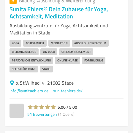
8
Bildung, Ausbildung & Weiterbildung
Sunita Ehlers® Dein Zuhause für Yoga,
Achtsamkeit, Meditation
Ausbildungszentrum für Yoga, Achtsamkeit und
Meditation in Stade
YOGA
ACHTSAMKEIT
MEDITATION
AUSBILDUNGSZENTRUM
BILDUNGSURLAUB
YIN YOGA
STRESSMANAGEMENT
PERSÖNLICHE ENTWICKLUNG
ONLINE-KURSE
FORTBILDUNG
SELBSTFÜRSORGE
STADE
b. St.Wilhadi 4, 21682 Stade
info@sunitaehlers.de
sunitaehlers.de/
5,00 / 5,00
51
Bewertungen
(1 Quelle)