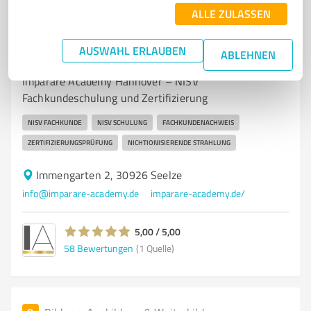
ALLE ZULASSEN
7
Bildung, Ausbildung & Weiterbildung
Imparare Academy Hannover | NISV
AUSWAHL ERLAUBEN
ABLEHNEN
Fachkunde Schulung
Imparare Academy Hannover – NISV
Fachkundeschulung und Zertifizierung
NISV FACHKUNDE
NISV SCHULUNG
FACHKUNDENACHWEIS
ZERTIFIZIERUNGSPRÜFUNG
NICHTIONISIERENDE STRAHLUNG
Immengarten 2, 30926 Seelze
info@imparare-academy.de
imparare-academy.de/
5,00 / 5,00
58
Bewertungen
(1 Quelle)