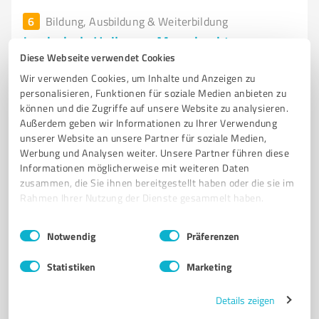
6
Bildung, Ausbildung & Weiterbildung
Jagdschule Heilmann Marschacht
Diese Webseite verwendet Cookies
Jagdschule Heilmann - Ausbildung zum Jungjäger in
Wir verwenden Cookies, um Inhalte und Anzeigen zu
Marschacht
personalisieren, Funktionen für soziale Medien anbieten zu
können und die Zugriffe auf unsere Website zu analysieren.
JAGDSCHULE
JUNGJÄGERAUSBILDUNG
JAGDSCHEIN
Außerdem geben wir Informationen zu Ihrer Verwendung
FLEXIBLE AUSBILDUNG
ONLINE-KURS
NATUR
unserer Website an unsere Partner für soziale Medien,
PRAKTISCHE ÜBUNGEN
ERFOLGSQUOTE
WAIDMANN
Werbung und Analysen weiter. Unsere Partner führen diese
Informationen möglicherweise mit weiteren Daten
WILDTIERKUNDE
JAGDPRÜFUNG
AUSBILDUNG IN MARSCHACHT
zusammen, die Sie ihnen bereitgestellt haben oder die sie im
Rahmen Ihrer Nutzung der Dienste gesammelt haben.
Elbuferstraße 3, 21436 Marschacht
info@jagdschule-heilmann.de
jagdschule-heilmann.de/
Einwilligungsauswahl
Impressum
|
Datenschutzbestimmungen
Notwendig
Präferenzen
5,00 / 5,00
Statistiken
Marketing
55
Bewertungen
(1 Quelle)
Details zeigen