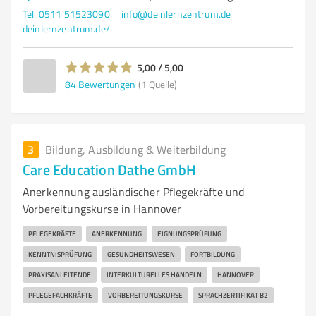
Tel. 0511 51523090
info@deinlernzentrum.de
deinlernzentrum.de/
5,00 / 5,00
84
Bewertungen
(1 Quelle)
3
Bildung, Ausbildung & Weiterbildung
Care Education Dathe GmbH
Anerkennung ausländischer Pflegekräfte und
Vorbereitungskurse in Hannover
PFLEGEKRÄFTE
ANERKENNUNG
EIGNUNGSPRÜFUNG
KENNTNISPRÜFUNG
GESUNDHEITSWESEN
FORTBILDUNG
PRAXISANLEITENDE
INTERKULTURELLES HANDELN
HANNOVER
PFLEGEFACHKRÄFTE
VORBEREITUNGSKURSE
SPRACHZERTIFIKAT B2