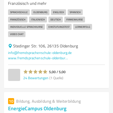
Französisch und mehr
SPRACHSCHULE
OLDENBURG
ENGLISCH
SPANISCH
FRANZÖSISCH
ITALIENISCH
DEUTSCH
FIRMENKURSE
INDIVIDUELLE SPRACHKURSE
EINSTUFUNGSTEST
LERNERFOLG
VIDEO CHAT
Stedinger Str. 106, 26135 Oldenburg
info@fremdsprachenschule-oldenburg.de
www.fremdsprachenschule-oldenburg.de/index.php?id=76
5,00 / 5,00
24
Bewertungen
(1 Quelle)
10
Bildung, Ausbildung & Weiterbildung
EnergieCampus Oldenburg