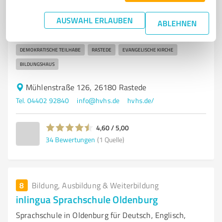
WEITERBILDUNG
SEMINARE
ERWACHSENENBILDUNG
AUSWAHL ERLAUBEN
BERUFLICHE FORTBILDUNG
KULTURELLE BILDUNG
ABLEHNEN
GESUNDHEITSBILDUNG
GEMEINSCHAFT
PERSÖNLICHE ENTFALTUNG
DEMOKRATISCHE TEILHABE
RASTEDE
EVANGELISCHE KIRCHE
BILDUNGSHAUS
Mühlenstraße 126, 26180 Rastede
Tel. 04402 92840
info@hvhs.de
hvhs.de/
4,60 / 5,00
34
Bewertungen
(1 Quelle)
8
Bildung, Ausbildung & Weiterbildung
inlingua Sprachschule Oldenburg
Sprachschule in Oldenburg für Deutsch, Englisch,