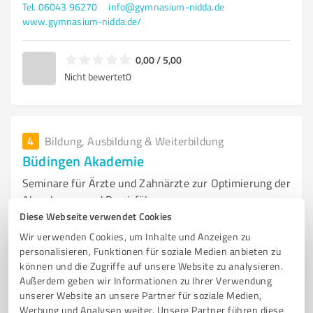
Tel. 06043 96270
info@gymnasium-nidda.de
www.gymnasium-nidda.de/
0,00 / 5,00
Nicht bewertet
0
4
Bildung, Ausbildung & Weiterbildung
Büdingen Akademie
Seminare für Ärzte und Zahnärzte zur Optimierung der
Abrechnung und Praxisführun
Diese Webseite verwendet Cookies
SEMINARE
FORTBILDUNG
GOÄ
GOZ
ÄRZTE
ZAHNÄRZTE
Wir verwenden Cookies, um Inhalte und Anzeigen zu
ABRECHNUNG
PRIVATLIQUIDATION
PRAXISMANAGEMENT
personalisieren, Funktionen für soziale Medien anbieten zu
können und die Zugriffe auf unsere Website zu analysieren.
EFFIZIENZ
MEDIZINISCHE WEITERBILDUNG
BÜDINGEN
Außerdem geben wir Informationen zu Ihrer Verwendung
unserer Website an unsere Partner für soziale Medien,
Gymnasiumstraße 18, 63654 Büdingen
Werbung und Analysen weiter. Unsere Partner führen diese