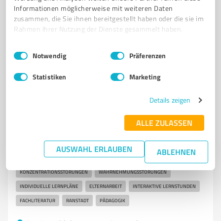
info@buedingen-med.de
www.buedingen-akademie.de/
Informationen möglicherweise mit weiteren Daten
zusammen, die Sie ihnen bereitgestellt haben oder die sie im
Rahmen Ihrer Nutzung der Dienste gesammelt haben.
0,00 / 5,00
Nicht bewertet
0
Einwilligungsauswahl
Impressum
|
Datenschutzbestimmungen
Notwendig
Präferenzen
Statistiken
Marketing
5
Bildung, Ausbildung & Weiterbildung
Pädagogische Praxis Lernstark Melanie
Details zeigen
Bettner
ALLE ZULASSEN
Unterstützung für Kinder mit Lernschwierigkeiten in
Ranstadt
AUSWAHL ERLAUBEN
ABLEHNEN
LEGASTHENIE
LRS
DYSKALKULIE
LERNFÖRDERUNG
KONZENTRATIONSSTÖRUNGEN
WAHRNEHMUNGSSTÖRUNGEN
INDIVIDUELLE LERNPLÄNE
ELTERNARBEIT
INTERAKTIVE LERNSTUNDEN
FACHLITERATUR
RANSTADT
PÄDAGOGIK