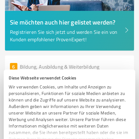
Sie möchten auch hier gelistet werden?
Registrieren Sie sich jetzt und werden Sie ein von
Kunden empfohlener ProvenExpert!
6
Bildung, Ausbildung & Weiterbildung
Evangelische Pflegeakademie
Diese Webseite verwendet Cookies
„Hasensprungmühle“ Remscheid
Wir verwenden Cookies, um Inhalte und Anzeigen zu
Ausbildung von Fachkräften in der Evangelischen
personalisieren, Funktionen für soziale Medien anbieten zu
Pflegeakademie Remscheid
können und die Zugriffe auf unsere Website zu analysieren.
Außerdem geben wir Informationen zu Ihrer Verwendung
AUSBILDUNG PFLEGE
PFLEGEAKADEMIE
REMSCHEID
FACHKRÄFTE
unserer Website an unsere Partner für soziale Medien,
Werbung und Analysen weiter. Unsere Partner führen diese
GESUNDHEITSWESEN
SOZIALE KOMPETENZEN
Informationen möglicherweise mit weiteren Daten
PRAXISNAHE SCHULUNGEN
BERUFLICHE ENTWICKLUNG
zusammen, die Sie ihnen bereitgestellt haben oder die sie im
REGIONALE VERNETZUNG
PFLEGEBERUFE
Rahmen Ihrer Nutzung der Dienste gesammelt haben.