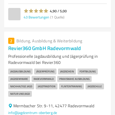
4,90 / 5,00
43
Bewertungen
(1 Quelle)
2
Bildung, Ausbildung & Weiterbildung
Revier360 GmbH Radevormwald
Professionelle Jagdausbildung und Jägerprüfung in
Radevormwald bei Revier360
JAGDAUSBILDUNG
JÄGERPRÜFUNG
JAGDSCHEIN
FORTBILDUNG
JAGDSEMINARE
RADEVORMWALD
PRAXISNAHE AUSBILDUNG
NACHHALTIGE JAGD
JAGDTRADITION
FLINTENTRAINING
JAGDSCHULE
NATUR UND JAGD
Mermbacher Str. 9-11, 42477 Radevormwald
info@jagdzentrum-oberberg.de