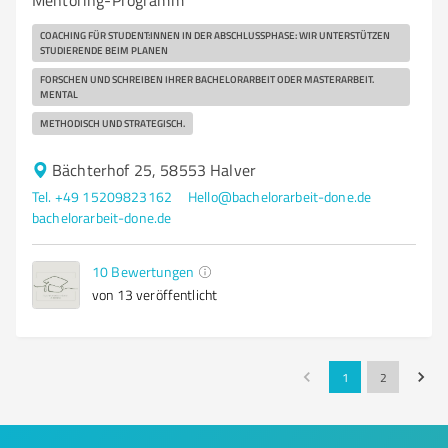
Mentoring-Programm
COACHING FÜR STUDENT:INNEN IN DER ABSCHLUSSPHASE: WIR UNTERSTÜTZEN
STUDIERENDE BEIM PLANEN
FORSCHEN UND SCHREIBEN IHRER BACHELORARBEIT ODER MASTERARBEIT.
MENTAL
METHODISCH UND STRATEGISCH.
Bächterhof 25, 58553 Halver
Tel. +49 15209823162
Hello@bachelorarbeit-done.de
bachelorarbeit-done.de
10
Bewertungen
von 13 veröffentlicht
1
2