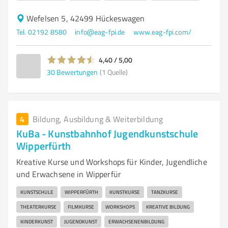
Wefelsen 5, 42499 Hückeswagen
Tel. 02192 8580
info@eag-fpi.de
www.eag-fpi.com/
4,40 / 5,00
30
Bewertungen
(1 Quelle)
4
Bildung, Ausbildung & Weiterbildung
KuBa - Kunstbahnhof Jugendkunstschule
Wipperfürth
Kreative Kurse und Workshops für Kinder, Jugendliche
und Erwachsene in Wipperfür
KUNSTSCHULE
WIPPERFÜRTH
KUNSTKURSE
TANZKURSE
THEATERKURSE
FILMKURSE
WORKSHOPS
KREATIVE BILDUNG
KINDERKUNST
JUGENDKUNST
ERWACHSENENBILDUNG