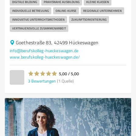
DIGITALE BILDUNG
PRAXISNAHE AUSBILDUNG
KLEINE KLASSEN
INDIVIDUELLE BETREUUNG
ONLINE-KURSE
REGIONALE UNTERNEHMEN
INNOVATIVE UNTERRICHTSMETHODEN
ZUKUNFTSORIENTIERUNG
VERTRAUENSVOLLE ZUSAMMENARBEIT
Goethestraße 83, 42499 Hückeswagen
info@berufskolleg-hueckeswagen.de
www.berufskolleg-hueckeswagen.de/
5,00 / 5,00
3
Bewertungen
(1 Quelle)