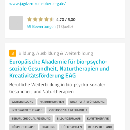
www.jagdzentrum-oberberg.de/
4,70 / 5,00
45
Bewertungen
(1 Quelle)
3
Bildung, Ausbildung & Weiterbildung
Europäische Akademie für bio-psycho-
soziale Gesundheit, Naturtherapien und
Kreativitätsförderung EAG
Berufliche Weiterbildung in bio-psycho-sozialer
Gesundheit und Naturtherapien
WEITERBILDUNG
NATURTHERAPIEN
KREATIVITÄTSFÖRDERUNG
INTEGRATIVE THERAPIE
PSYCHOSOZIALE GESUNDHEIT
BERUFLICHE QUALIFIZIERUNG
BILDUNGSURLAUB
KUNSTTHERAPIE
KÖRPERTHERAPIE
COACHING
HÜCKESWAGEN
BERGISCHES LAND