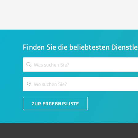
Finden Sie die beliebtesten Dienstle
ZUR ERGEBNISLISTE