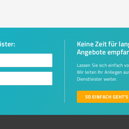
ister:
Keine Zeit für la
Angebote empfa
Lassen Sie sich einfach v
Wir leiten Ihr Anliegen a
Dienstleister weiter.
SO EINFACH GEHT'S