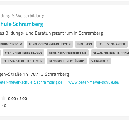
ldung & Weiterbildung
chule Schramberg
es Bildungs- und Beratungszentrum in Schramberg
ILDUNGSZENTRUM
FÖRDERSCHWERPUNKT LERNEN
INKLUSION
SCHULSOZIALARBEIT
WERTORIENTIERTE BILDUNG
GEMEINSCHAFTSERLEBNISSE
GEWALTFREIES MITEINAND
SELBSTGESTEUERTES LERNEN
DEMOKRATIEVERSTÄNDNIS
SCHRAMBERG
ngen-Straße 14, 78713 Schramberg
eter-meyer-schule@schramberg.de
www.peter-meyer-schule.de/
0,00 / 5,00
tet
0