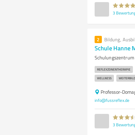
3
Bewertun
2
Bildung, Ausbi
Schule Hanne M
Schulungszentrum 
REFLEXZONENTHERAPIE
WELLNESS
WEITERBIL
Professor-Doma
info@fussreflex.de
3
Bewertun