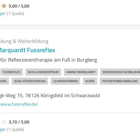
5,00 / 5,00
gen
(1 Quelle)
ldung & Weiterbildung
arquardt Fussreflex
für Reflexzonentherapie am Fuß in Burgberg
FUSSREFLEX
SCHULUNGSZENTRUM
HANNE MARQUARDT
MEDIZINISCHE AUSBILDU
DUNG
QUALITÄTSSICHERUNG
LEHRERVERBAND
KURSE
PATIENTENBEHANDLUNG
gk-Weg 15, 78126 Königsfeld im Schwarzwald
www.fussreflex.de/
3,70 / 5,00
gen
(1 Quelle)