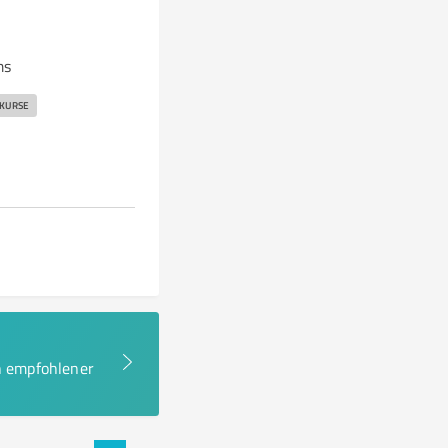
ms
 KURSE
en empfohlener