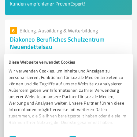
Kunden empfohlener ProvenExpert!
6
Bildung, Ausbildung & Weiterbildung
Diakoneo Berufliches Schulzentrum
Neuendettelsau
Ausbildung in Pflege, Erziehung und Gesundheit am
Diese Webseite verwendet Cookies
Beruflichen Schulzentrum Neuen
Wir verwenden Cookies, um Inhalte und Anzeigen zu
BERUFSSCHULE
AUSBILDUNG
ERGOTHERAPIE
KINDERPFLEGE
personalisieren, Funktionen für soziale Medien anbieten zu
können und die Zugriffe auf unsere Website zu analysieren.
SOZIALPÄDAGOGIK
PFLEGEBERUFE
NACHHALTIGKEIT
Außerdem geben wir Informationen zu Ihrer Verwendung
SOZIALE VERANTWORTUNG
DISKRIMINIERUNG
GEMEINSCHAFT
unserer Website an unsere Partner für soziale Medien,
PERSÖNLICHE ENTWICKLUNG
BILDUNGSEINRICHTUNG
Werbung und Analysen weiter. Unsere Partner führen diese
Informationen möglicherweise mit weiteren Daten
Wilhelm-Löhe-Straße 21, 91564 Neuendettelsau
zusammen, die Sie ihnen bereitgestellt haben oder die sie im
Rahmen Ihrer Nutzung der Dienste gesammelt haben.
info@diakoneo.de
www.bszneuendettelsau.de/
Einwilligungsauswahl
Impressum
|
Datenschutzbestimmungen