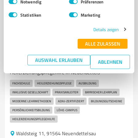
Notwendig
Präferenzen
3,90 / 5,00
13
Bewertungen
(1 Quelle)
Statistiken
Marketing
Details zeigen
7
Bildung, Ausbildung & Weiterbildung
ALLE ZULASSEN
Diakoneo Fachschule für
Heilerziehungspflege
AUSWAHL ERLAUBEN
ABLEHNEN
Ausbildung in Heilerziehungspflege und
Heilerziehungspflegehilfe in Neuendettels
FACHSCHULE
HEILERZIEHUNGSPFLEGE
AUSBILDUNG
INKLUSIVE GESELLSCHAFT
PRAXISANLEITER
BAYRISCHER LEHRPLAN
MODERNE LEHRMETHODEN
AZAV-ZERTIFIZIERT
BILDUNGSGUTSCHEINE
PERSÖNLICHKEITSBILDUNG
LÖHE-CAMPUS
HEILERZIEHUNGSPFLEGEHILFE
Waldsteig 11, 91564 Neuendettelsau