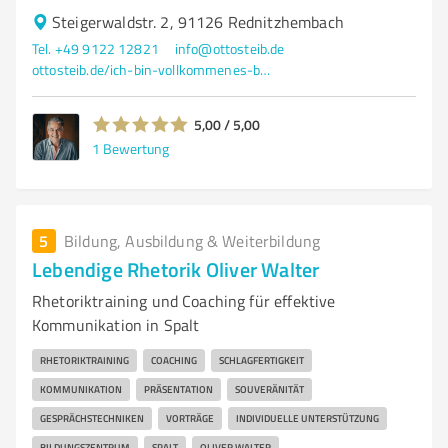
Steigerwaldstr. 2, 91126 Rednitzhembach
Tel. +49 9122 12821
info@ottosteib.de
ottosteib.de/ich-bin-vollkommenes-bewusst-sein/
5,00 / 5,00
1
Bewertung
5
Bildung, Ausbildung & Weiterbildung
Lebendige Rhetorik Oliver Walter
Rhetoriktraining und Coaching für effektive
Kommunikation in Spalt
RHETORIKTRAINING
COACHING
SCHLAGFERTIGKEIT
KOMMUNIKATION
PRÄSENTATION
SOUVERÄNITÄT
GESPRÄCHSTECHNIKEN
VORTRÄGE
INDIVIDUELLE UNTERSTÜTZUNG
BILDUNGSZENTRUM
SPALT
OLIVER WALTER