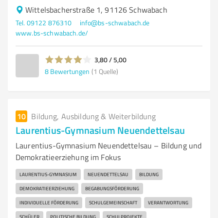
Wittelsbacherstraße 1, 91126 Schwabach
Tel. 09122 876310
info@bs-schwabach.de
www.bs-schwabach.de/
3,80 / 5,00
8
Bewertungen
(1 Quelle)
10
Bildung, Ausbildung & Weiterbildung
Laurentius-Gymnasium Neuendettelsau
Laurentius-Gymnasium Neuendettelsau – Bildung und
Demokratieerziehung im Fokus
LAURENTIUS-GYMNASIUM
NEUENDETTELSAU
BILDUNG
DEMOKRATIEERZIEHUNG
BEGABUNGSFÖRDERUNG
INDIVIDUELLE FÖRDERUNG
SCHULGEMEINSCHAFT
VERANTWORTUNG
SCHÜLER
POLITISCHE BILDUNG
SCHULPROJEKTE