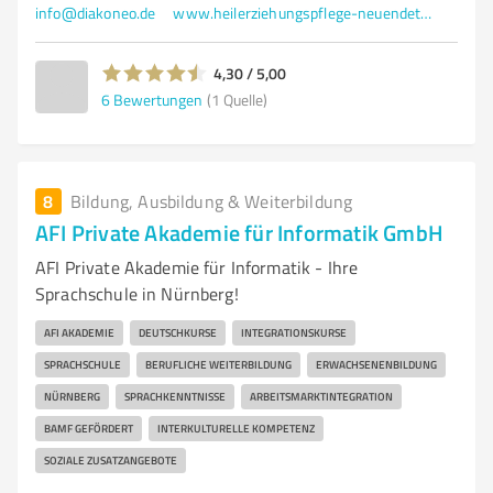
info@diakoneo.de
www.heilerziehungspflege-neuendettelsau.de/
4,30 / 5,00
6
Bewertungen
(1 Quelle)
8
Bildung, Ausbildung & Weiterbildung
AFI Private Akademie für Informatik GmbH
AFI Private Akademie für Informatik - Ihre
Sprachschule in Nürnberg!
AFI AKADEMIE
DEUTSCHKURSE
INTEGRATIONSKURSE
SPRACHSCHULE
BERUFLICHE WEITERBILDUNG
ERWACHSENENBILDUNG
NÜRNBERG
SPRACHKENNTNISSE
ARBEITSMARKTINTEGRATION
BAMF GEFÖRDERT
INTERKULTURELLE KOMPETENZ
SOZIALE ZUSATZANGEBOTE