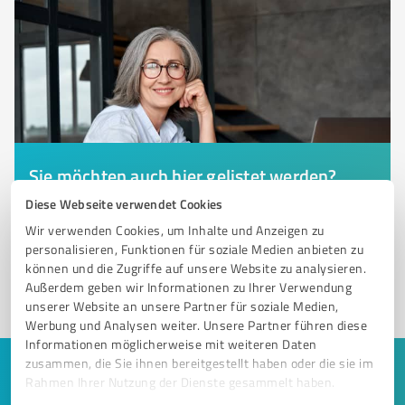
Sie möchten auch hier gelistet werden?
Registrieren Sie sich jetzt und werden Sie ein von
Diese Webseite verwendet Cookies
Kunden empfohlener ProvenExpert!
Wir verwenden Cookies, um Inhalte und Anzeigen zu
personalisieren, Funktionen für soziale Medien anbieten zu
können und die Zugriffe auf unsere Website zu analysieren.
Außerdem geben wir Informationen zu Ihrer Verwendung
1
unserer Website an unsere Partner für soziale Medien,
Werbung und Analysen weiter. Unsere Partner führen diese
Informationen möglicherweise mit weiteren Daten
zusammen, die Sie ihnen bereitgestellt haben oder die sie im
Keine Zeit für lange Recherchen und E-
Rahmen Ihrer Nutzung der Dienste gesammelt haben.