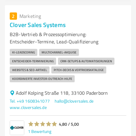
2
Marketing
Clover Sales Systems
B2B‑Vertrieb & Prozessoptimierung:
Entscheider‑Termine, Lead‑Qualifizierung
KI‑LEADSCORING
MULTICHANNEL‑AKQUISE
ENTSCHEIDER‑TERMINIERUNG
CRM‑SETUPS & AUTOMATISIERUNGEN
WEBSITES & SEO‑ARTIKEL
PITCH‑DECKS & VERTRIEBSKATALOGE
KOORDINIERTE INVESTOR‑OUTREACH-HILFE
Adolf Kolping Straße 118, 33100 Paderborn
Tel. +49 1608341077
hallo@cloversales.de
www.cloversales.de
4,80 / 5,00
1
Bewertung