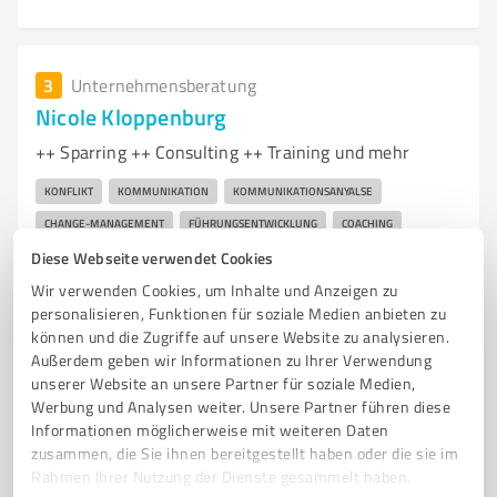
3
Unternehmensberatung
Nicole Kloppenburg
++ Sparring ++ Consulting ++ Training und mehr
KONFLIKT
KOMMUNIKATION
KOMMUNIKATIONSANYALSE
CHANGE-MANAGEMENT
FÜHRUNGSENTWICKLUNG
COACHING
Diese Webseite verwendet Cookies
SPARRING
CONSULTING.
Wir verwenden Cookies, um Inhalte und Anzeigen zu
Einsteinstraße 7, 33104 Paderborn
personalisieren, Funktionen für soziale Medien anbieten zu
können und die Zugriffe auf unsere Website zu analysieren.
Tel. 0175 5238380
hallo@nicolekloppenburg.de
Außerdem geben wir Informationen zu Ihrer Verwendung
www.tlconcept.de
unserer Website an unsere Partner für soziale Medien,
Werbung und Analysen weiter. Unsere Partner führen diese
23
Bewertungen
Informationen möglicherweise mit weiteren Daten
(3 Quellen)
von 24 veröffentlicht
zusammen, die Sie ihnen bereitgestellt haben oder die sie im
Rahmen Ihrer Nutzung der Dienste gesammelt haben.