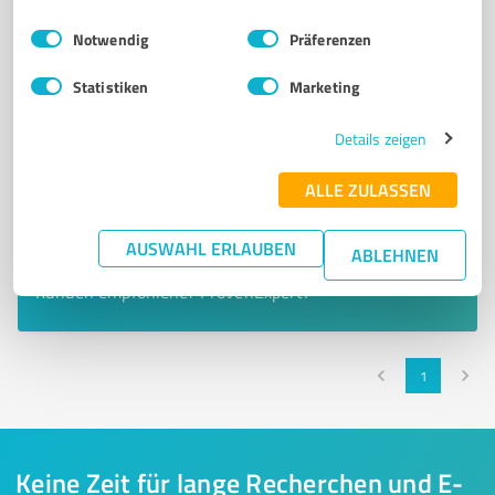
Einwilligungsauswahl
Impressum
|
Datenschutzbestimmungen
Notwendig
Präferenzen
Statistiken
Marketing
Details zeigen
ALLE ZULASSEN
Sie möchten auch hier gelistet werden?
AUSWAHL ERLAUBEN
ABLEHNEN
Registrieren Sie sich jetzt und werden Sie ein von
Kunden empfohlener ProvenExpert!
1
Keine Zeit für lange Recherchen und E-