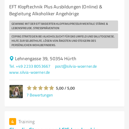
EFT Klopftechnik Plus Ausbildungen (Online) &
Begleitung Alkoholiker Angehörige
GEWINNE MIT DER EFT BASIERTEN KLOPFAKUPRESSUR MENTALE STÄRKE &
LEBENSFREUDE. STRESSPRÄVENTION
COPING STRATEGIEN BEI ALKOHOLSUCHT FÜR DAS UMFELD UND SALUTOGENESE.
HILFE ZUR SELBSTHILFE. LÖSEN VON ÄNGSTEN UND STEIGERN DES
PERSÖNLICHEN WOHLBEFINDENS.
Lehnengasse 39, 50354 Hürth
Tel. +49 2233 8053667
post@silvia-woerner.de
www.silvia-woerner.de
5,00 / 5,00
7
Bewertungen
4
Training