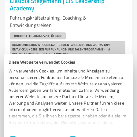
Claudia Stegemann | CIS Leadership
Academy
Führungskräftetraining, Coaching &
Entwicklungsreisen
- (INHOUSE-)TRAININGS ZU FÜHRUNG
KOMMUNIKATION & RESILIENZ - TEAMENTWICKLUNG UND WORKSHOPS -
ENTWICKLUNGSREISEN FÜR FÜHRUNGS- UND TALENTPROGRAMME - 1:1
BUSINESS COACHING - SELBSTLERNKURSE
Diese Webseite verwendet Cookies
Severinusstraße 90, 50354 Hürth
Wir verwenden Cookies, um Inhalte und Anzeigen zu
Tel. +49 15150319005
personalisieren, Funktionen für soziale Medien anbieten zu
stegemann@cis-leadership.academy
können und die Zugriffe auf unsere Website zu analysieren.
www.cis-leadership.academy
Außerdem geben wir Informationen zu Ihrer Verwendung
unserer Website an unsere Partner für soziale Medien,
Werbung und Analysen weiter. Unsere Partner führen diese
4
Bewertungen
Informationen möglicherweise mit weiteren Daten
von 5 veröffentlicht
zusammen, die Sie ihnen bereitgestellt haben oder die sie im
Rahmen Ihrer Nutzung der Dienste gesammelt haben.
Einwilligungsauswahl
Impressum
|
Datenschutzbestimmungen