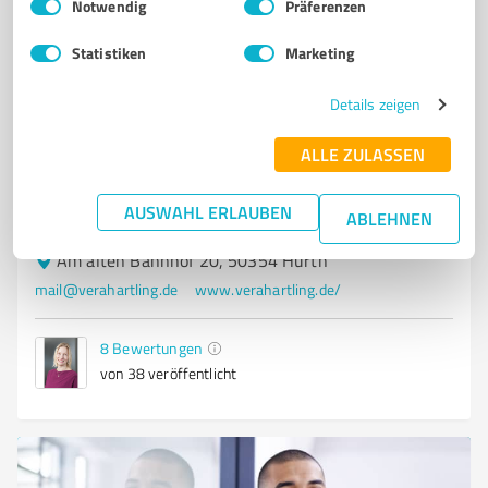
Notwendig
Präferenzen
5
Training
Vera Hartling Coaching & Training
Statistiken
Marketing
Coaching, Training, Praxisentwicklung,
Details zeigen
Inneneinrichtung
PERSÖNLICHKEITSENTWICKLUNG
UNTERNEHMER MINDSET
ALLE ZULASSEN
WERTEFINDUNG
VERKAUFSTRAINING
IGEL PAKETE ERSTELLEN
AUSWAHL ERLAUBEN
INNENEINRICHTUNG
KOMMUNIKATIONSSKILLS
ABLEHNEN
Am alten Bahnhof 20, 50354 Hürth
mail@verahartling.de
www.verahartling.de/
8
Bewertungen
von 38 veröffentlicht