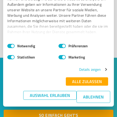
Außerdem geben wir Informationen zu Ihrer Verwendung
Sie möchten auch hier gelistet werden?
unserer Website an unsere Partner für soziale Medien,
Werbung und Analysen weiter. Unsere Partner führen diese
Registrieren Sie sich jetzt und werden Sie ein von
Informationen möglicherweise mit weiteren Daten
Kunden empfohlener ProvenExpert!
zusammen, die Sie ihnen bereitgestellt haben oder die sie im
Rahmen Ihrer Nutzung der Dienste gesammelt haben.
Einwilligungsauswahl
Impressum
|
Datenschutzbestimmungen
1
Notwendig
Präferenzen
Statistiken
Marketing
Keine Zeit für lange Recherchen und E-
Details zeigen
Mails? Jetzt Angebote empfangen!
ALLE ZULASSEN
Lassen Sie sich einfach von passenden Experten in Ihrer
AUSWAHL ERLAUBEN
Nähe kontaktieren! Wir leiten Ihr Anliegen aus einem
ABLEHNEN
kurzen Formular an bis zu 20 passende Dienstleister weiter.
SO EINFACH GEHT'S