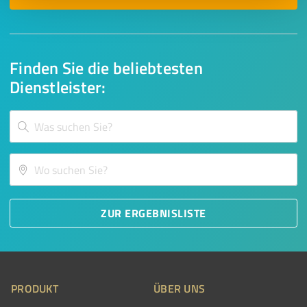
Finden Sie die beliebtesten
Dienstleister:
ZUR ERGEBNISLISTE
PRODUKT
ÜBER UNS