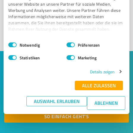
unserer Website an unsere Partner für soziale Medien,
Registrieren Sie sich jetzt und werden Sie ein von
Werbung und Analysen weiter. Unsere Partner führen diese
Kunden empfohlener ProvenExpert!
Informationen möglicherweise mit weiteren Daten
zusammen, die Sie ihnen bereitgestellt haben oder die sie im
Rahmen Ihrer Nutzung der Dienste gesammelt haben.
1
Einwilligungsauswahl
Impressum
|
Datenschutzbestimmungen
Notwendig
Präferenzen
Statistiken
Marketing
Keine Zeit für lange Recherchen und E-
Details zeigen
Mails? Jetzt Angebote empfangen!
ALLE ZULASSEN
Lassen Sie sich einfach von passenden Experten in Ihrer
Nähe kontaktieren! Wir leiten Ihr Anliegen aus einem
AUSWAHL ERLAUBEN
kurzen Formular an bis zu 20 passende Dienstleister weiter.
ABLEHNEN
SO EINFACH GEHT'S