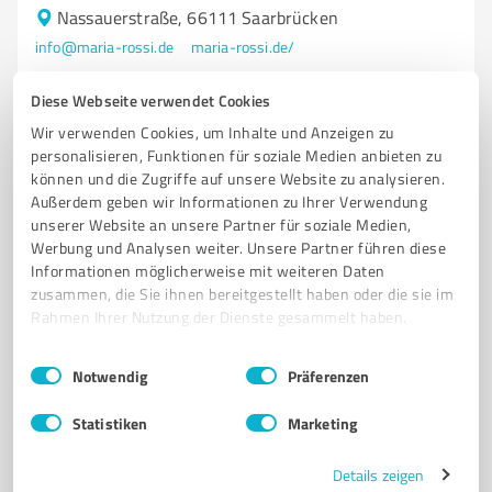
Nassauerstraße, 66111 Saarbrücken
info@maria-rossi.de
maria-rossi.de/
Diese Webseite verwendet Cookies
2
Bewertungen
von 5 veröffentlicht
Wir verwenden Cookies, um Inhalte und Anzeigen zu
personalisieren, Funktionen für soziale Medien anbieten zu
können und die Zugriffe auf unsere Website zu analysieren.
Außerdem geben wir Informationen zu Ihrer Verwendung
unserer Website an unsere Partner für soziale Medien,
Werbung und Analysen weiter. Unsere Partner führen diese
Informationen möglicherweise mit weiteren Daten
zusammen, die Sie ihnen bereitgestellt haben oder die sie im
Rahmen Ihrer Nutzung der Dienste gesammelt haben.
Einwilligungsauswahl
Impressum
|
Datenschutzbestimmungen
Notwendig
Präferenzen
Sie möchten auch hier gelistet werden?
Statistiken
Marketing
Registrieren Sie sich jetzt und werden Sie ein von
Kunden empfohlener ProvenExpert!
Details zeigen