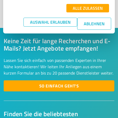
ALLE ZULASSEN
1
AUSWAHL ERLAUBEN
ABLEHNEN
Keine Zeit für lange Recherchen und E-
Mails? Jetzt Angebote empfangen!
Lassen Sie sich einfach von passenden Experten in Ihrer
Nähe kontaktieren! Wir leiten Ihr Anliegen aus einem
kurzen Formular an bis zu 20 passende Dienstleister weiter.
SO EINFACH GEHT'S
Finden Sie die beliebtesten