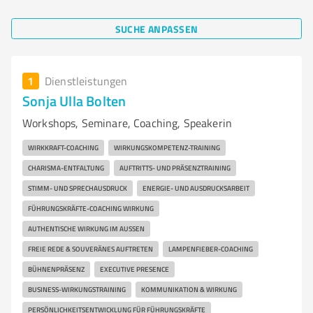
SUCHE ANPASSEN
1
Dienstleistungen
Sonja Ulla Bolten
Workshops, Seminare, Coaching, Speakerin
WIRKKRAFT-COACHING
WIRKUNGSKOMPETENZ-TRAINING
CHARISMA-ENTFALTUNG
AUFTRITTS- UND PRÄSENZTRAINING
STIMM- UND SPRECHAUSDRUCK
ENERGIE- UND AUSDRUCKSARBEIT
FÜHRUNGSKRÄFTE-COACHING WIRKUNG
AUTHENTISCHE WIRKUNG IM AUSSEN
FREIE REDE & SOUVERÄNES AUFTRETEN
LAMPENFIEBER-COACHING
BÜHNENPRÄSENZ
EXECUTIVE PRESENCE
BUSINESS-WIRKUNGSTRAINING
KOMMUNIKATION & WIRKUNG
PERSÖNLICHKEITSENTWICKLUNG FÜR FÜHRUNGSKRÄFTE