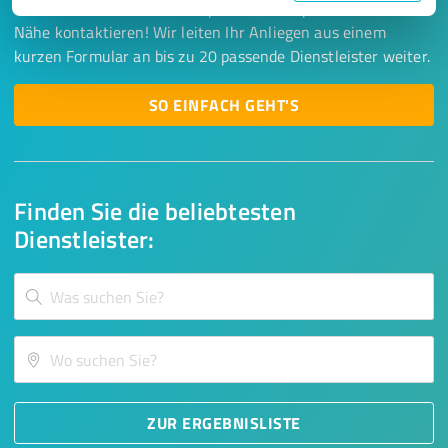
Lassen Sie sich einfach von passenden Experten in Ihrer
Nähe kontaktieren! Wir leiten Ihr Anliegen aus einem
kurzen Formular an bis zu 20 passende Dienstleister weiter.
SO EINFACH GEHT'S
Finden Sie die beliebtesten
Dienstleister:
ZUR ERGEBNISLISTE