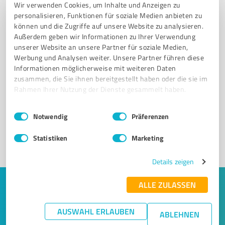
Wir verwenden Cookies, um Inhalte und Anzeigen zu
personalisieren, Funktionen für soziale Medien anbieten zu
können und die Zugriffe auf unsere Website zu analysieren.
Außerdem geben wir Informationen zu Ihrer Verwendung
unserer Website an unsere Partner für soziale Medien,
Werbung und Analysen weiter. Unsere Partner führen diese
Informationen möglicherweise mit weiteren Daten
Sie möchten auch hier gelistet werden?
zusammen, die Sie ihnen bereitgestellt haben oder die sie im
Rahmen Ihrer Nutzung der Dienste gesammelt haben.
Registrieren Sie sich jetzt und werden Sie ein von
Kunden empfohlener ProvenExpert!
Einwilligungsauswahl
Impressum
|
Datenschutzbestimmungen
Notwendig
Präferenzen
Statistiken
Marketing
1
Details zeigen
ALLE ZULASSEN
Keine Zeit für lange Recherchen und E-
Mails? Jetzt Angebote empfangen!
AUSWAHL ERLAUBEN
ABLEHNEN