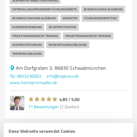
SEMINAR MITARBEITERFÜHRUNG
ENTWICKLUNGSPROGRAMM FÜHRUNGSKRÄFTE
BUSINESS COACH AUGSBURG
BUSINESS COACHING AUGSBURG
MEDIATOR
FÜHRUNGSKOMPETENZ
KUNDENGEWINNUNG
SELBSTMOTIVATION
PROJEKTMANAGEMENT TRAINING
PROJEKTMANAGEMENT SEMINAR
GESPRÄCHSFÜHRUNG
MODERATIONSAUSBILDUNG
TRAINERAUSBILDUNG
Am Dorfgraben 3, 86830 Schwabmünchen
Tel. 0823290002
info@mplusco.de
www.hermannmueller.de
4,85 / 5,00
11
Bewertungen
(2 Quellen)
Diese Webseite verwendet Cookies