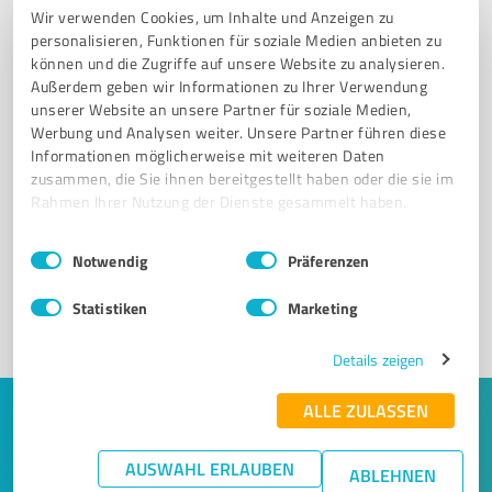
Wir verwenden Cookies, um Inhalte und Anzeigen zu
personalisieren, Funktionen für soziale Medien anbieten zu
können und die Zugriffe auf unsere Website zu analysieren.
Außerdem geben wir Informationen zu Ihrer Verwendung
unserer Website an unsere Partner für soziale Medien,
Werbung und Analysen weiter. Unsere Partner führen diese
Informationen möglicherweise mit weiteren Daten
Sie möchten auch hier gelistet werden?
zusammen, die Sie ihnen bereitgestellt haben oder die sie im
Rahmen Ihrer Nutzung der Dienste gesammelt haben.
Registrieren Sie sich jetzt und werden Sie ein von
Kunden empfohlener ProvenExpert!
Einwilligungsauswahl
Impressum
|
Datenschutzbestimmungen
Notwendig
Präferenzen
Statistiken
Marketing
1
Details zeigen
ALLE ZULASSEN
Keine Zeit für lange Recherchen und E-
Mails? Jetzt Angebote empfangen!
AUSWAHL ERLAUBEN
ABLEHNEN