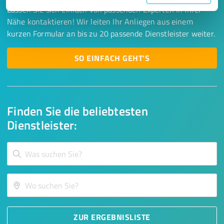
Lassen Sie sich einfach von passenden Experten in Ihrer
Nähe kontaktieren! Wir leiten Ihr Anliegen aus einem
kurzen Formular an bis zu 20 passende Dienstleister weiter.
SO EINFACH GEHT'S
Finden Sie die beliebtesten
Dienstleister:
ZUR ERGEBNISLISTE