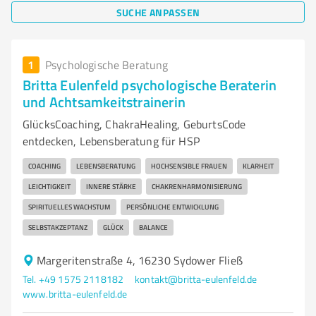
SUCHE ANPASSEN
1
Psychologische Beratung
Britta Eulenfeld psychologische Beraterin
und Achtsamkeitstrainerin
GlücksCoaching, ChakraHealing, GeburtsCode
entdecken, Lebensberatung für HSP
COACHING
LEBENSBERATUNG
HOCHSENSIBLE FRAUEN
KLARHEIT
LEICHTIGKEIT
INNERE STÄRKE
CHAKRENHARMONISIERUNG
SPIRITUELLES WACHSTUM
PERSÖNLICHE ENTWICKLUNG
SELBSTAKZEPTANZ
GLÜCK
BALANCE
Margeritenstraße 4, 16230 Sydower Fließ
Tel. +49 1575 2118182
kontakt@britta-eulenfeld.de
www.britta-eulenfeld.de