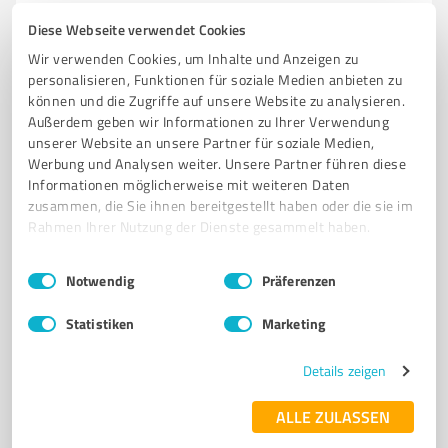
Diese Webseite verwendet Cookies
Wir verwenden Cookies, um Inhalte und Anzeigen zu
4
Coaching
personalisieren, Funktionen für soziale Medien anbieten zu
ICH-WILL-SIXPACK Personaltraining für
können und die Zugriffe auf unsere Website zu analysieren.
jeden
Außerdem geben wir Informationen zu Ihrer Verwendung
unserer Website an unsere Partner für soziale Medien,
Individuelles Personaltraining in Prenzlau für jeden
Werbung und Analysen weiter. Unsere Partner führen diese
Fitnesslevel!
Informationen möglicherweise mit weiteren Daten
zusammen, die Sie ihnen bereitgestellt haben oder die sie im
PERSONALTRAINING
PRENZLAU
FITNESS
ERNÄHRUNGSBERATUNG
Rahmen Ihrer Nutzung der Dienste gesammelt haben.
INDIVIDUELLES TRAINING
ONLINE-COACHING
GESUNDHEITSZIELE
KRAFTSPORT
MOTIVATION
COMEBACK-TRAINING
PAARTRAINING
Einwilligungsauswahl
Impressum
|
Datenschutzbestimmungen
Notwendig
Präferenzen
1-ZU-1-TRAINING
Statistiken
Marketing
Heinestraße 7, 17268 Templin
info@ich-will-sixpack.de
www.ich-will-sixpack.de/
Details zeigen
ALLE ZULASSEN
5,00 / 5,00
2
Bewertungen
(1 Quelle)