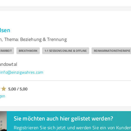
dsen
en, Thema: Beziehung & Trennung
RARBEIT
BREATHWORK
1:1 SESSIONS ONLINE & OFFLINE
REINKARNATIONSTHERAPIE
andowtal
info@einzigwahres.com
5,00 / 5,00
gen
Sie möchten auch hier gelistet werden?
Registrieren Sie sich jetzt und werden Sie ein von Kund