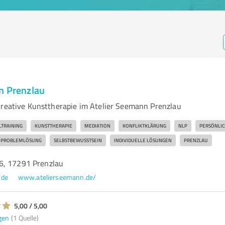
n Prenzlau
kreative Kunsttherapie im Atelier Seemann Prenzlau
TRAINING
KUNSTTHERAPIE
MEDIATION
KONFLIKTKLÄRUNG
NLP
PERSÖNLIC
PROBLEMLÖSUNG
SELBSTBEWUSSTSEIN
INDIVIDUELLE LÖSUNGEN
PRENZLAU
6, 17291 Prenzlau
.de
www.atelierseemann.de/
5,00 / 5,00
gen
(1 Quelle)