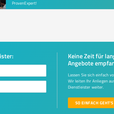
ProvenExpert!
ister:
Keine Zeit für la
Angebote empfa
Lassen Sie sich einfach v
Wir leiten Ihr Anliegen a
Dienstleister weiter.
SO EINFACH GEHT'S