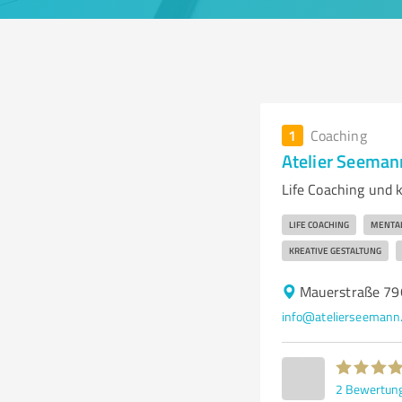
1
Coaching
Atelier Seeman
Life Coaching und 
LIFE COACHING
MENTAL
KREATIVE GESTALTUNG
Mauerstraße 79
info@atelierseemann
2
Bewertun