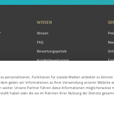
WISSEN
SE
?
Wissen
Pre
FAQ
New
Bewertungsportale
Onl
Kundenbewertungen
Exp
Kundenzufriedenheit
Exp
zu personalisieren, Funktionen für soziale Medien anbieten zu können 
Bewertungs­richtlinien
erdem geben wir Informationen zu Ihrer Verwendung unserer Website a
Events
n weiter. Unsere Partner führen diese Informationen möglicherweise 
stellt haben oder die sie im Rahmen Ihrer Nutzung der Dienste gesam