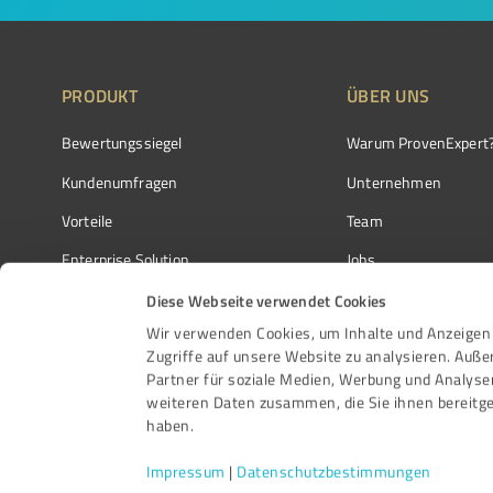
PRODUKT
ÜBER UNS
Bewertungssiegel
Warum ProvenExpert
Kundenumfragen
Unternehmen
Vorteile
Team
Enterprise Solution
Jobs
Partnerprogramm
Kundenstimmen
Diese Webseite verwendet Cookies
Wir verwenden Cookies, um Inhalte und Anzeigen 
Auszeichnungen
Kontakt
Zugriffe auf unsere Website zu analysieren. Auß
Partner für soziale Medien, Werbung und Analyse
weiteren Daten zusammen, die Sie ihnen bereitge
haben.
Impressum
|
Datenschutzbestimmungen