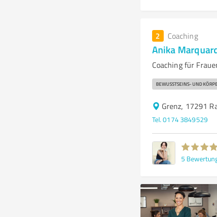
2
Coaching
Anika Marquar
Coaching für Frau
BEWUSSTSEINS- UND KÖRPE
Grenz, 17291 R
Tel. 0174 3849529
5
Bewertun