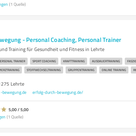
ngen
(1 Quelle)
ewegung - Personal Coaching, Personal Trainer
und Training für Gesundheit und Fitness in Lehrte
ERSONAL TRAINER
SPORT COACHING
KRAFTTRAINING
AUSDAUERTRAINING
FASZI
MERZTRAINING
STOFFWECHSELTRAINING
GRUPPENTRAINING
ONLINE TRAINING
R
1275 Lehrte
h-bewegung.de
erfolg-durch-bewegung.de/
5,00 / 5,00
gen
(1 Quelle)