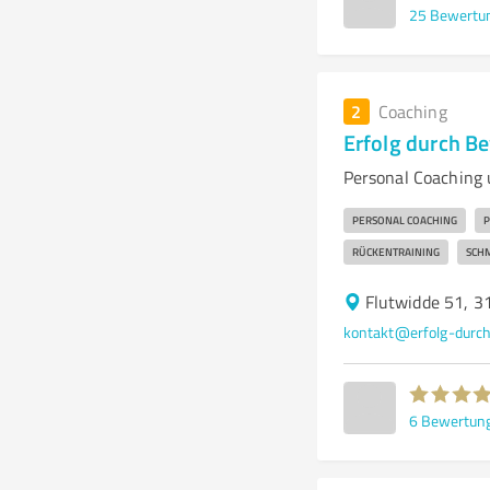
25
Bewertu
2
Coaching
Erfolg durch B
Personal Coaching 
PERSONAL COACHING
P
RÜCKENTRAINING
SCH
Flutwidde 51, 3
kontakt@erfolg-durc
6
Bewertun