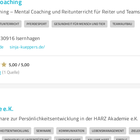
Coaching
hing – Mental Coaching und Reitunterricht für Reiter und Teams
TUNTERRICHT
PFERDESPORT
GESUNDHEIT FÜR MENSCH UND TIER
TEAMAUFBAU
 30916 Isernhagen
de
sinja-kueppers.de/
5,00 / 5,00
g
(1 Quelle)
 e.K.
are zur Persönlichkeitsentwicklung in der HARZ Akademie e.K.
HKEITSENTWICKLUNG
SEMINARE
KOMMUNIKATION
LEBENSMANAGEMENT
ZIELE
INDIVIDUELLE UNTERSTÜTZUNG
LANDKREIS HARZ
KAI-UWE HARZ
ERFOLG