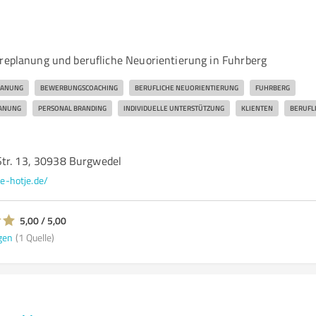
ereplanung und berufliche Neuorientierung in Fuhrberg
LANUNG
BEWERBUNGSCOACHING
BERUFLICHE NEUORIENTIERUNG
FUHRBERG
LANUNG
PERSONAL BRANDING
INDIVIDUELLE UNTERSTÜTZUNG
KLIENTEN
BERUFLI
tr. 13, 30938 Burgwedel
te-hotje.de/
5,00 / 5,00
gen
(1 Quelle)