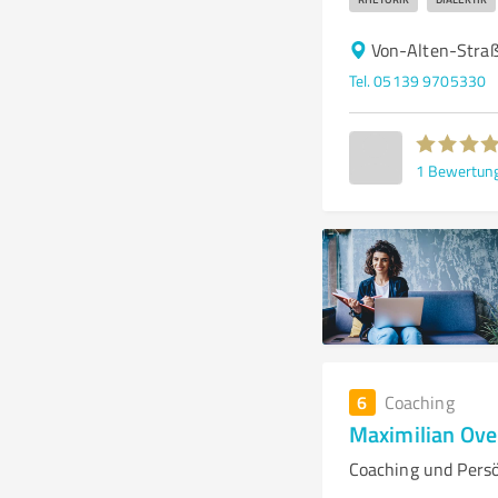
Von-Alten-Stra
Tel. 05139 9705330
1
Bewertun
6
Coaching
Maximilian Ove
Coaching und Persö