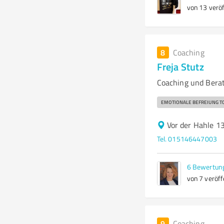
von 13 veröf
8
Coaching
Freja Stutz
Coaching und Bera
EMOTIONALE BEFREIUNG TO
Vor der Hahle 1
Tel. 015146447003
6
Bewertun
von 7 veröff
9
Coaching