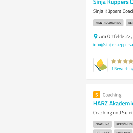
Sinja Küppers 
Sinja Küppers Coac
MENTAL COACHING
REI
Am Ortfelde 22,
info@sinja-kueppers.
1
Bewertun
5
Coaching
HARZ Akademie
Coaching und Semin
COACHING
PERSÖNLIC
RHETORIK
DIALEKTIK