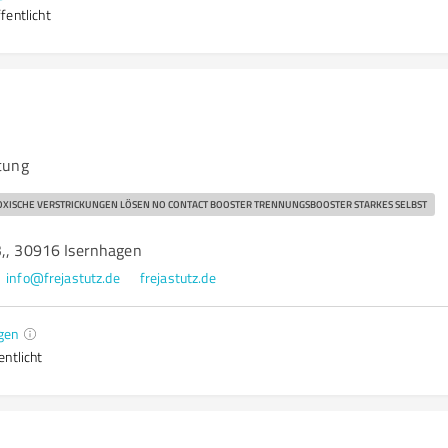
fentlicht
tung
XISCHE VERSTRICKUNGEN LÖSEN NO CONTACT BOOSTER TRENNUNGSBOOSTER STARKES SELBST
3,, 30916 Isernhagen
info@frejastutz.de
frejastutz.de
gen
entlicht