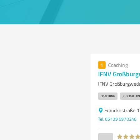
1
Coaching
IFNV Großburg
IFNV Großburgwedel
COACHING
JOBCOACHIN
Franckestraße 
Tel. 05139 6970240