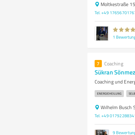
Moltkestraße 15
Tel. +49 1765670176
1
Bewertun
7
Coaching
Sükran Sönmez
Coaching und Ener
ENERGIEHEILUNG
SEL
Wılhelm Busch S
Tel. +49 0179228834
9
Bewertun