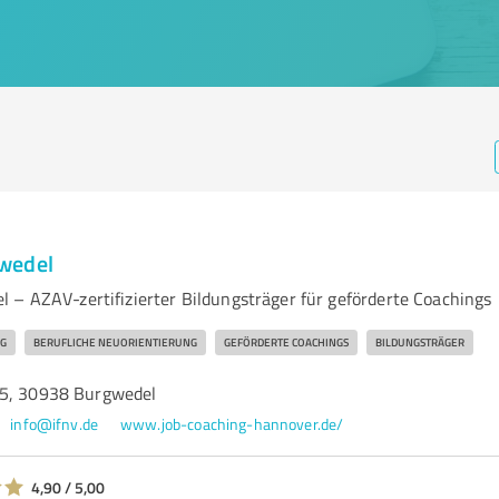
wedel
 – AZAV-zertifizierter Bildungsträger für geförderte Coachings
G
BERUFLICHE NEUORIENTIERUNG
GEFÖRDERTE COACHINGS
BILDUNGSTRÄGER
15, 30938 Burgwedel
info@ifnv.de
www.job-coaching-hannover.de/
4,90 / 5,00