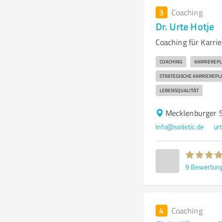
3
Coaching
Dr. Urte Hotje
Coaching für Karri
COACHING
KARRIEREP
STRATEGISCHE KARRIEREP
LEBENSQUALITÄT
Mecklenburger S
info@solistic.de
ur
9
Bewertun
4
Coaching