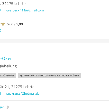
, 31275 Lehrte
7
overbeck411@gmail.com
5,00 / 5,00
g
-Özer
gieheilung
BSTFÜRSORGE
QUANTENPHYSIK UND COACHING ALS PROBLEMLÖSER
tr 21, 31275 Lehrte
1
suekran.s@hotmail.de
gen