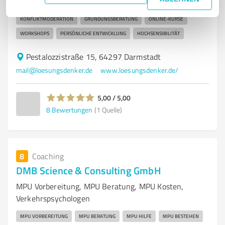
FÜHRUNGSKRÄFTE-COACHING
ORGANISATIONSENTWICKLUNG
KONFLIKTMODERATION
GRÜNDUNGSBERATUNG
ONLINE-KURSE
WORKSHOPS
PERSÖNLICHE ENTWICKLUNG
HOCHSENSIBILITÄT
Pestalozzistraße 15, 64297 Darmstadt
mail@loesungsdenker.de
www.loesungsdenker.de/
5,00 / 5,00
8
Bewertungen
(1 Quelle)
8
Coaching
DMB Science & Consulting GmbH
MPU Vorbereitung, MPU Beratung, MPU Kosten,
Verkehrspsychologen
MPU VORBEREITUNG
MPU BERATUNG
MPU HILFE
MPU BESTEHEN