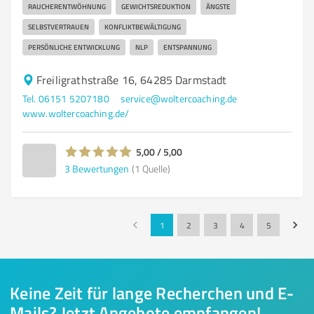
RAUCHERENTWÖHNUNG
GEWICHTSREDUKTION
ÄNGSTE
SELBSTVERTRAUEN
KONFLIKTBEWÄLTIGUNG
PERSÖNLICHE ENTWICKLUNG
NLP
ENTSPANNUNG
Freiligrathstraße 16, 64285 Darmstadt
Tel. 06151 5207180
service@woltercoaching.de
www.woltercoaching.de/
5,00 / 5,00
3
Bewertungen
(1 Quelle)
1
2
3
4
5
Keine Zeit für lange Recherchen und E-
Mails? Jetzt Angebote empfangen!