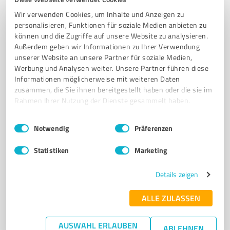
KREATIVE LÖSUNGEN
KOSTENLOSE ERSTBERATUNG
Wir verwenden Cookies, um Inhalte und Anzeigen zu
personalisieren, Funktionen für soziale Medien anbieten zu
Zur Eichwiese 12, 64367 Mühltal
können und die Zugriffe auf unsere Website zu analysieren.
Außerdem geben wir Informationen zu Ihrer Verwendung
info@coachingorganisations.de
unserer Website an unsere Partner für soziale Medien,
www.coachingorganisations.de/
Werbung und Analysen weiter. Unsere Partner führen diese
Informationen möglicherweise mit weiteren Daten
5,00 / 5,00
zusammen, die Sie ihnen bereitgestellt haben oder die sie im
11
Bewertungen
(1 Quelle)
Rahmen Ihrer Nutzung der Dienste gesammelt haben.
Einwilligungsauswahl
Impressum
|
Datenschutzbestimmungen
Notwendig
Präferenzen
7
Coaching
Statistiken
Marketing
Lösungsdenker: Annette Hempel -
Supervision | Coaching | Projekte
Details zeigen
Supervision und Coaching für Einzelpersonen und
ALLE ZULASSEN
Teams in Darmstadt
SUPERVISION
COACHING
DARMSTADT
TEAMCOACHING
AUSWAHL ERLAUBEN
ABLEHNEN