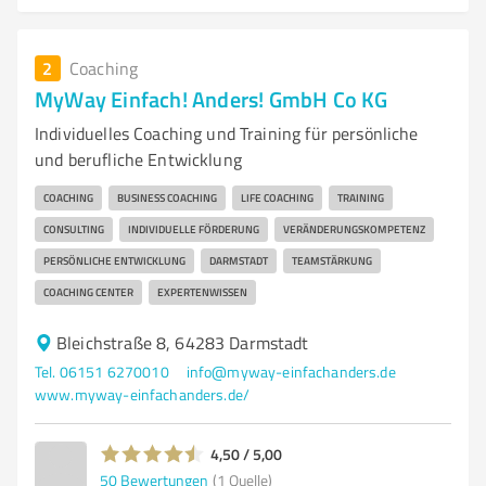
2
Coaching
MyWay Einfach! Anders! GmbH Co KG
Individuelles Coaching und Training für persönliche
und berufliche Entwicklung
COACHING
BUSINESS COACHING
LIFE COACHING
TRAINING
CONSULTING
INDIVIDUELLE FÖRDERUNG
VERÄNDERUNGSKOMPETENZ
PERSÖNLICHE ENTWICKLUNG
DARMSTADT
TEAMSTÄRKUNG
COACHING CENTER
EXPERTENWISSEN
Bleichstraße 8, 64283 Darmstadt
Tel. 06151 6270010
info@myway-einfachanders.de
www.myway-einfachanders.de/
4,50 / 5,00
50
Bewertungen
(1 Quelle)