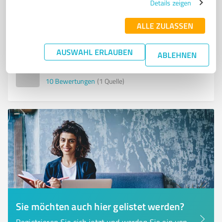
Details zeigen
Am Zwingel 2d, 35683 Dillenburg‭
ALLE ZULASSEN
kontakt@thomas-brandenburger.de
unternehmercoaching-zentrum.de
AUSWAHL ERLAUBEN
ABLEHNEN
4,90 / 5,00
10
Bewertungen
(1 Quelle)
Sie möchten auch hier gelistet werden?