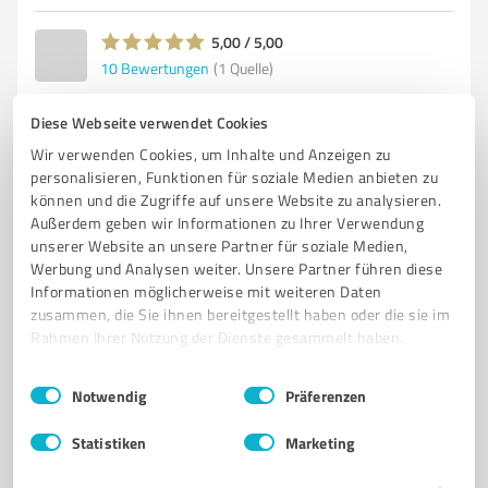
5,00 / 5,00
10
Bewertungen
(1 Quelle)
Diese Webseite verwendet Cookies
Wir verwenden Cookies, um Inhalte und Anzeigen zu
4
Coaching
personalisieren, Funktionen für soziale Medien anbieten zu
Unternehmercoach Thomas Brandenburger
können und die Zugriffe auf unsere Website zu analysieren.
׀ Unternehmercoaching-Zentrum
Außerdem geben wir Informationen zu Ihrer Verwendung
unserer Website an unsere Partner für soziale Medien,
Dreiländereck
Werbung und Analysen weiter. Unsere Partner führen diese
Professionelles Coaching für Unternehmer und
Informationen möglicherweise mit weiteren Daten
Führungskräfte in Dillenburg
zusammen, die Sie ihnen bereitgestellt haben oder die sie im
Rahmen Ihrer Nutzung der Dienste gesammelt haben.
UNTERNEHMERCOACHING
FÜHRUNGSKRÄFTE
DILLENBURG
Einwilligungsauswahl
Impressum
|
Datenschutzbestimmungen
PERSÖNLICHE ENTWICKLUNG
BESSERE ENTSCHEIDUNGEN
Notwendig
Präferenzen
UNTERNEHMERGRUPPEN
COACHING-PROGRAMME
FEEDBACK
Statistiken
Marketing
NETZWERKEN
UNTERNEHMENSERFOLG
LEBENSQUALITÄT
THOMAS BRANDENBURGER