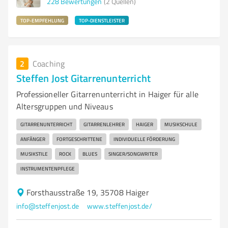
228
Bewertungen
(2 Quellen)
TOP-EMPFEHLUNG
TOP-DIENSTLEISTER
2
Coaching
Steffen Jost Gitarrenunterricht
Professioneller Gitarrenunterricht in Haiger für alle
Altersgruppen und Niveaus
GITARRENUNTERRICHT
GITARRENLEHRER
HAIGER
MUSIKSCHULE
ANFÄNGER
FORTGESCHRITTENE
INDIVIDUELLE FÖRDERUNG
MUSIKSTILE
ROCK
BLUES
SINGER/SONGWRITER
INSTRUMENTENPFLEGE
Forsthausstraße 19, 35708 Haiger
info@steffenjost.de
www.steffenjost.de/