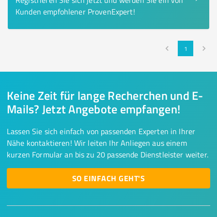
Registrieren Sie sich jetzt und werden Sie ein von
Kunden empfohlener ProvenExpert!
1
Keine Zeit für lange Recherchen und E-
Mails? Jetzt Angebote empfangen!
Lassen Sie sich einfach von passenden Experten in Ihrer
Nähe kontaktieren! Wir leiten Ihr Anliegen aus einem
kurzen Formular an bis zu 20 passende Dienstleister weiter.
SO EINFACH GEHT'S