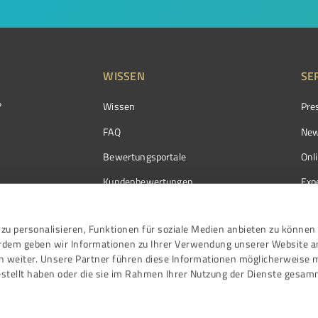
WISSEN
SE
?
Wissen
Pre
FAQ
New
Bewertungsportale
Onl
Kundenbewertungen
Exp
Kundenzufriedenheit
Exp
zu personalisieren, Funktionen für soziale Medien anbieten zu können 
Bewertungs­richtlinien
erdem geben wir Informationen zu Ihrer Verwendung unserer Website a
Events
n weiter. Unsere Partner führen diese Informationen möglicherweise 
stellt haben oder die sie im Rahmen Ihrer Nutzung der Dienste gesam