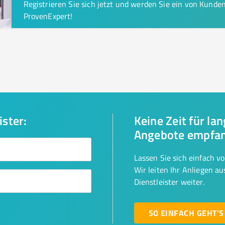
Registrieren Sie sich jetzt und werden Sie ein von Kund
ProvenExpert!
ister:
Keine Zeit für la
Angebote empfa
Lassen Sie sich einfach v
Wir leiten Ihr Anliegen a
Dienstleister weiter.
SO EINFACH GEHT'S