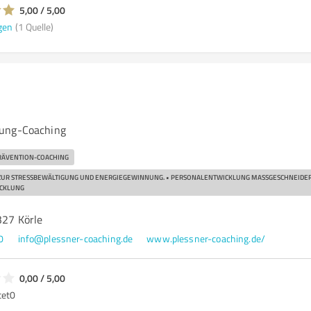
5,00 / 5,00
gen
(1 Quelle)
ung-Coaching
RÄVENTION-COACHING
 ZUR STRESSBEWÄLTIGUNG UND ENERGIEGEWINNUNG. • PERSONALENTWICKLUNG MASSGESCHNEIDER
KLUNG
327 Körle
0
info@plessner-coaching.de
www.plessner-coaching.de/
0,00 / 5,00
tet
0