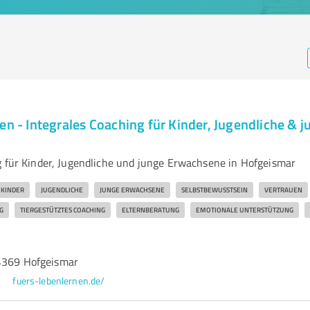
en - Integrales Coaching für Kinder, Jugendliche & j
g für Kinder, Jugendliche und junge Erwachsene in Hofgeismar
KINDER
JUGENDLICHE
JUNGE ERWACHSENE
SELBSTBEWUSSTSEIN
VERTRAUEN
G
TIERGESTÜTZTES COACHING
ELTERNBERATUNG
EMOTIONALE UNTERSTÜTZUNG
4369 Hofgeismar
fuers-lebenlernen.de/