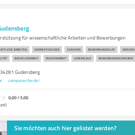
Gudensberg
erstützung für wissenschaftliche Arbeiten und Bewerbungen
AFTLICHE ARBEITEN
KORREKTURLESEN
COACHING
BEWERBUNGSHILFE
INDIVID
LITÄT
BACHELORARBEIT
MASTERARBEIT
LEBENSLAUF
BEWERBUNGSSCHREIBEN
, 34281 Gudensberg
e
campuswriter.de/
0,00 / 5,00
tet
0
Sie möchten auch hier gelistet werden?