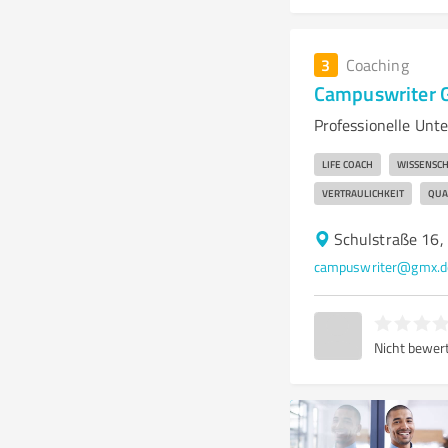
3
Coaching
Campuswriter 
Professionelle Unt
LIFE COACH
WISSENSCH
VERTRAULICHKEIT
QUA
Schulstraße 16
campuswriter@gmx.d
Nicht bewer