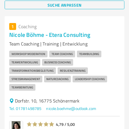
SUCHE ANPASSEN
1
Coaching
Nicole Böhme - Etera Consulting
Team Coaching | Training | Entwicklung
WORKSHOP MODERATION
TEAM COACHING
TEAMBUILDING
TEAMENTWICKLUNG
BUSINESS COACHING
TRANSFORMATIONSBEGLEITUNG
RESILIENZTRAINING
STRESSMANAGEMENT
NATURCOACHING
LEADERSHIP COACHING
TEAMBERATUNG
Dorfstr. 10, 16775 Schönermark
Tel. 01781498785
nicole.boehme@outlook.com
4,79 / 5,00