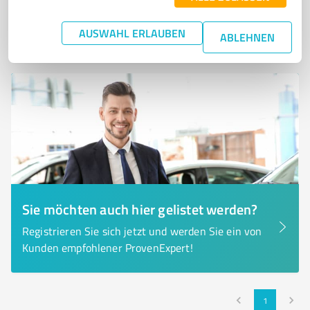
10
Bewertungen
AUSWAHL ERLAUBEN
von 24 veröffentlicht
ABLEHNEN
Sie möchten auch hier gelistet werden?
Registrieren Sie sich jetzt und werden Sie ein von
Kunden empfohlener ProvenExpert!
1