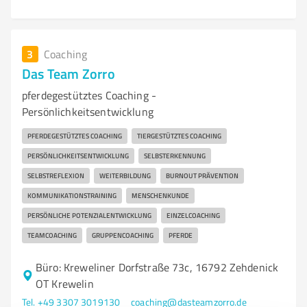
3
Coaching
Das Team Zorro
pferdegestütztes Coaching -
Persönlichkeitsentwicklung
PFERDEGESTÜTZTES COACHING
TIERGESTÜTZTES COACHING
PERSÖNLICHKEITSENTWICKLUNG
SELBSTERKENNUNG
SELBSTREFLEXION
WEITERBILDUNG
BURNOUT PRÄVENTION
KOMMUNIKATIONSTRAINING
MENSCHENKUNDE
PERSÖNLICHE POTENZIALENTWICKLUNG
EINZELCOACHING
TEAMCOACHING
GRUPPENCOACHING
PFERDE
Büro: Kreweliner Dorfstraße 73c, 16792 Zehdenick
OT Krewelin
Tel. +49 3307 3019130
coaching@dasteamzorro.de