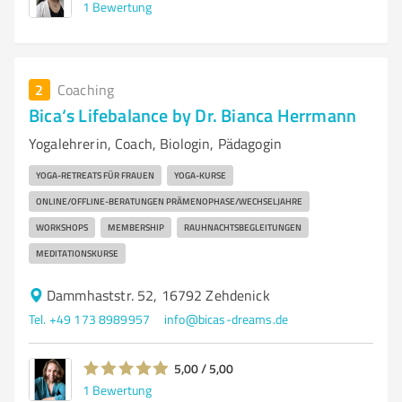
1
Bewertung
2
Coaching
Bica‘s Lifebalance by Dr. Bianca Herrmann
Yogalehrerin, Coach, Biologin, Pädagogin
YOGA-RETREATS FÜR FRAUEN
YOGA-KURSE
ONLINE/OFFLINE-BERATUNGEN PRÄMENOPHASE/WECHSELJAHRE
WORKSHOPS
MEMBERSHIP
RAUHNACHTSBEGLEITUNGEN
MEDITATIONSKURSE
Dammhaststr. 52, 16792 Zehdenick
Tel. +49 173 8989957
info@bicas-dreams.de
5,00 / 5,00
1
Bewertung