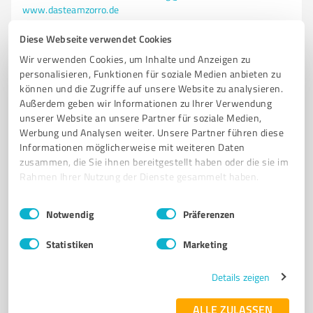
www.dasteamzorro.de
Diese Webseite verwendet Cookies
21
Bewertungen
Wir verwenden Cookies, um Inhalte und Anzeigen zu
von 22 veröffentlicht
personalisieren, Funktionen für soziale Medien anbieten zu
können und die Zugriffe auf unsere Website zu analysieren.
Außerdem geben wir Informationen zu Ihrer Verwendung
unserer Website an unsere Partner für soziale Medien,
4
Coaching
Werbung und Analysen weiter. Unsere Partner führen diese
Carmen Kubitz
Informationen möglicherweise mit weiteren Daten
zusammen, die Sie ihnen bereitgestellt haben oder die sie im
KÜNSTLERIN. MENTORIN. SPEAKERIN. FRAU.
Rahmen Ihrer Nutzung der Dienste gesammelt haben.
KEYNOTE-SPEAKERIN: WORTE AUS TIEFE. WORTE
Einwilligungsauswahl
Impressum
|
Datenschutzbestimmungen
Notwendig
Präferenzen
DIE WIRKEN. SEMINAR-LEITERIN GRUPPEN-COACHING EINZEL-COACHING 1:1
RETREATS
Statistiken
Marketing
Stolpseestraße 4, 16798 Himmelpfort
Details zeigen
Tel. +49 1711917188
post@carmenkubitz.de
www.carmenkubitz.de
ALLE ZULASSEN