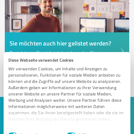
Sie möchten auch hier gelistet werden?
Registrieren Sie sich jetzt und werden Sie ein von
Kunden empfohlener ProvenExpert!
Diese Webseite verwendet Cookies
Wir verwenden Cookies, um Inhalte und Anzeigen zu
personalisieren, Funktionen für soziale Medien anbieten zu
können und die Zugriffe auf unsere Website zu analysieren.
1
Außerdem geben wir Informationen zu Ihrer Verwendung
unserer Website an unsere Partner für soziale Medien,
Werbung und Analysen weiter. Unsere Partner führen diese
Informationen möglicherweise mit weiteren Daten
Keine Zeit für lange Recherchen und E-
zusammen, die Sie ihnen bereitgestellt haben oder die sie im
Mails? Jetzt Angebote empfangen!
Rahmen Ihrer Nutzung der Dienste gesammelt haben.
Einwilligungsauswahl
Impressum
|
Datenschutzbestimmungen
Lassen Sie sich einfach von passenden Experten in Ihrer