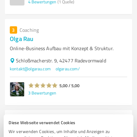
4
Bewertungen
(1 Quelle)
3
Coaching
Olga Rau
Online-Business Aufbau mit Konzept & Struktur.
Schloßmacherstr. 9, 42477 Radevormwald
kontakt@olgarau.com
olgarau.com/
5,00 / 5,00
3
Bewertungen
4
Coaching
Diese Webseite verwendet Cookies
Christian Browa - systemisches Coaching
Wir verwenden Cookies, um Inhalte und Anzeigen zu