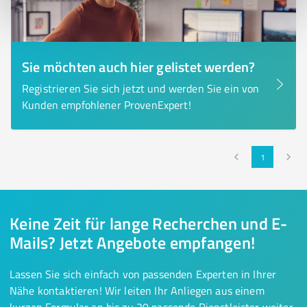
Sie möchten auch hier gelistet werden?
Registrieren Sie sich jetzt und werden Sie ein von
Kunden empfohlener ProvenExpert!
1
Keine Zeit für lange Recherchen und E-
Mails? Jetzt Angebote empfangen!
Lassen Sie sich einfach von passenden Experten in Ihrer
Nähe kontaktieren! Wir leiten Ihr Anliegen aus einem