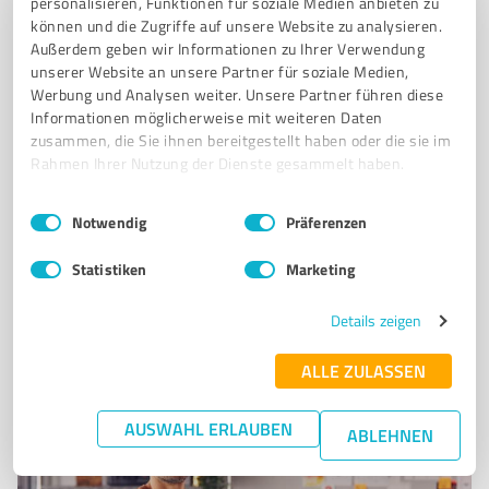
personalisieren, Funktionen für soziale Medien anbieten zu
Systemisches Coaching Supervision Beratung NLP The
können und die Zugriffe auf unsere Website zu analysieren.
Work
Außerdem geben wir Informationen zu Ihrer Verwendung
unserer Website an unsere Partner für soziale Medien,
WENN DU WISSEN WILLST
Werbung und Analysen weiter. Unsere Partner führen diese
WO DU ALS MENSCH & ELTERNTEIL GERADE STEHST? WAS DEINE ROLLE IN DER
Informationen möglicherweise mit weiteren Daten
FAMILIE IST UND WIE DU EINE WAHRHAFTIGE BEZIEHUNG ZU DEINEM PARTNER
zusammen, die Sie ihnen bereitgestellt haben oder die sie im
DEINEN KINDERN & LETZTLICH ZU DIR SELBST
Rahmen Ihrer Nutzung der Dienste gesammelt haben.
Wülfingstr. 5, 42477 Radevormwald
Einwilligungsauswahl
Impressum
|
Datenschutzbestimmungen
Notwendig
Präferenzen
mail@christianbrowa.de
christianbrowa.de/
Statistiken
Marketing
0,00 / 5,00
Nicht bewertet
0
Details zeigen
ALLE ZULASSEN
AUSWAHL ERLAUBEN
ABLEHNEN