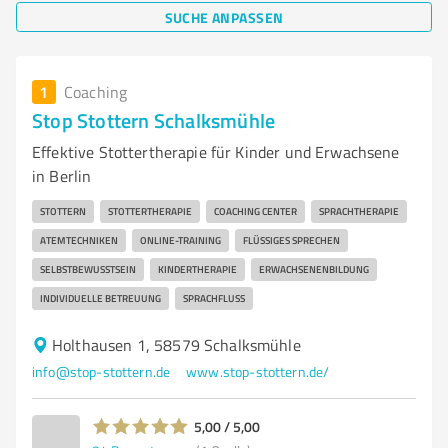
SUCHE ANPASSEN
1
Coaching
Stop Stottern Schalksmühle
Effektive Stottertherapie für Kinder und Erwachsene
in Berlin
STOTTERN
STOTTERTHERAPIE
COACHING CENTER
SPRACHTHERAPIE
ATEMTECHNIKEN
ONLINE-TRAINING
FLÜSSIGES SPRECHEN
SELBSTBEWUSSTSEIN
KINDERTHERAPIE
ERWACHSENENBILDUNG
INDIVIDUELLE BETREUUNG
SPRACHFLUSS
Holthausen 1, 58579 Schalksmühle
info@stop-stottern.de
www.stop-stottern.de/
5,00 / 5,00