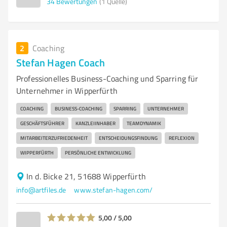
34
Bewertungen
(1 Quelle)
2
Coaching
Stefan Hagen Coach
Professionelles Business-Coaching und Sparring für
Unternehmer in Wipperfürth
COACHING
BUSINESS-COACHING
SPARRING
UNTERNEHMER
GESCHÄFTSFÜHRER
KANZLEIINHABER
TEAMDYNAMIK
MITARBEITERZUFRIEDENHEIT
ENTSCHEIDUNGSFINDUNG
REFLEXION
WIPPERFÜRTH
PERSÖNLICHE ENTWICKLUNG
In d. Bicke 21, 51688 Wipperfürth
info@artfiles.de
www.stefan-hagen.com/
5,00 / 5,00