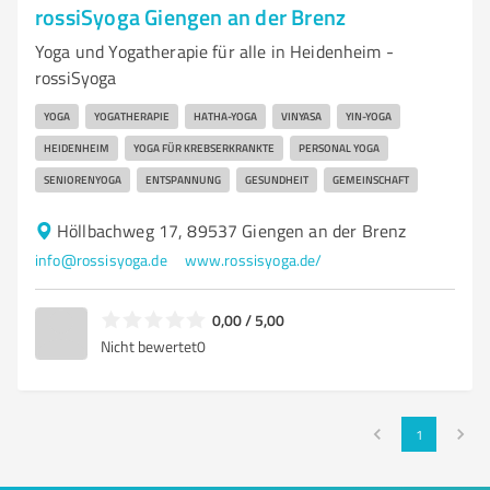
rossiSyoga Giengen an der Brenz
Yoga und Yogatherapie für alle in Heidenheim -
rossiSyoga
YOGA
YOGATHERAPIE
HATHA-YOGA
VINYASA
YIN-YOGA
HEIDENHEIM
YOGA FÜR KREBSERKRANKTE
PERSONAL YOGA
SENIORENYOGA
ENTSPANNUNG
GESUNDHEIT
GEMEINSCHAFT
Höllbachweg 17, 89537 Giengen an der Brenz
info@rossisyoga.de
www.rossisyoga.de/
0,00 / 5,00
Nicht bewertet
0
1