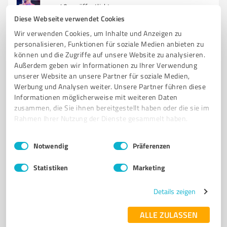
von 40 veröffentlicht
Diese Webseite verwendet Cookies
Wir verwenden Cookies, um Inhalte und Anzeigen zu
personalisieren, Funktionen für soziale Medien anbieten zu
5
Coaching
können und die Zugriffe auf unsere Website zu analysieren.
Außerdem geben wir Informationen zu Ihrer Verwendung
Holz und Töne OHG
unserer Website an unsere Partner für soziale Medien,
Holz und Töne OHG - Handgefertigte
Werbung und Analysen weiter. Unsere Partner führen diese
Musikinstrumente und Tierstimmen aus Giengen
Informationen möglicherweise mit weiteren Daten
zusammen, die Sie ihnen bereitgestellt haben oder die sie im
MUSIKINSTRUMENTE
ORGELBAU
RESTAURATION
TIERSTIMMEN
Rahmen Ihrer Nutzung der Dienste gesammelt haben.
KLANGBEISPIELE
HANDGEFERTIGT
WALZENDREHORGELN
Einwilligungsauswahl
Impressum
|
Datenschutzbestimmungen
INDIVIDUELLE LÖSUNGEN
Notwendig
KLANGMECHANIKEN
Präferenzen
GIENGEN
HOLZ UND TÖNE
MUSIKUNTERRICHT
Statistiken
Marketing
Bahnhofstraße 19, 89537 Giengen an der Brenz
Details zeigen
Tel. 07322 958180
info@holzundtoene.de
www.holzundtoene.de/
ALLE ZULASSEN