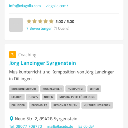
info@viagolla.com
viagolla.com/
5,00 / 5,00
7
Bewertungen
(1 Quelle)
3
Coaching
Jörg Lanzinger Syrgenstein
Musikunterricht und Komposition von Jörg Lanzinger
in Dillingen
MUSIKUNTERRICHT
MUSIKLEHRER
KOMPONIST
ZITHER
GITARRE
E-BASS
NOTEN
MUSIKALISCHE FÖRDERUNG
DILLINGEN
ENSEMBLES
REGIONALE MUSIK
KULTURELLES LEBEN
Neue Str. 2, 89428 Syrgenstein
Tel. 09077 708770
mail@lasido.de
lasido.de/