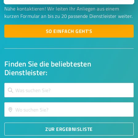
Lassen Sie sich einfach von passenden Experten in Ihrer
Nähe kontaktieren! Wir leiten Ihr Anliegen aus einem
kurzen Formular an bis zu 20 passende Dienstleister weiter.
SO EINFACH GEHT'S
Finden Sie die beliebtesten
Dienstleister:
ZUR ERGEBNISLISTE