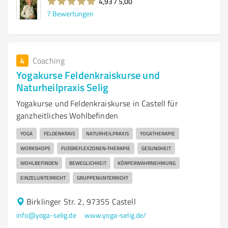
4,93 / 5,00
7
Bewertungen
4
Coaching
Yogakurse Feldenkraiskurse und
Naturheilpraxis Selig
Yogakurse und Feldenkraiskurse in Castell für
ganzheitliches Wohlbefinden
YOGA
FELDENKRAIS
NATURHEILPRAXIS
YOGATHERAPIE
WORKSHOPS
FUSSREFLEXZONEN-THERAPIE
GESUNDHEIT
WOHLBEFINDEN
BEWEGLICHKEIT
KÖRPERWAHRNEHMUNG
EINZELUNTERRICHT
GRUPPENUNTERRICHT
Birklinger Str. 2, 97355 Castell
info@yoga-selig.de
www.yoga-selig.de/