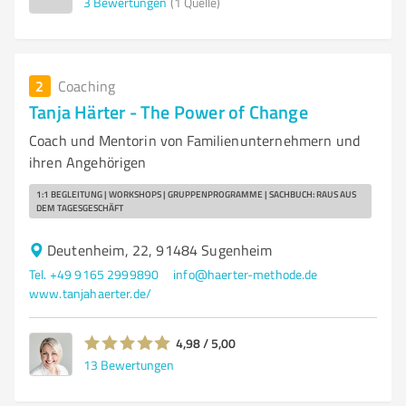
3
Bewertungen
(1 Quelle)
2
Coaching
Tanja Härter - The Power of Change
Coach und Mentorin von Familienunternehmern und
ihren Angehörigen
1:1 BEGLEITUNG | WORKSHOPS | GRUPPENPROGRAMME | SACHBUCH: RAUS AUS
DEM TAGESGESCHÄFT
Deutenheim, 22, 91484 Sugenheim
Tel. +49 9165 2999890
info@haerter-methode.de
www.tanjahaerter.de/
4,98 / 5,00
13
Bewertungen