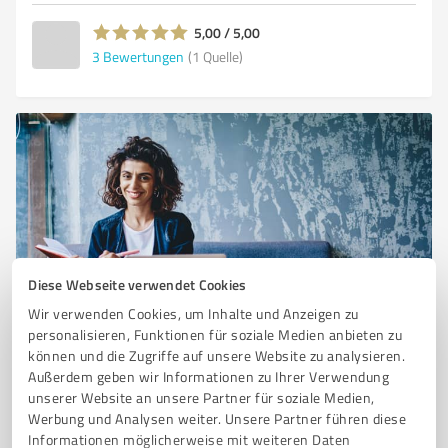
5,00 / 5,00
3
Bewertungen
(1 Quelle)
Diese Webseite verwendet Cookies
Sie möchten auch hier gelistet werden?
Wir verwenden Cookies, um Inhalte und Anzeigen zu
personalisieren, Funktionen für soziale Medien anbieten zu
Registrieren Sie sich jetzt und werden Sie ein von
können und die Zugriffe auf unsere Website zu analysieren.
Kunden empfohlener ProvenExpert!
Außerdem geben wir Informationen zu Ihrer Verwendung
unserer Website an unsere Partner für soziale Medien,
Werbung und Analysen weiter. Unsere Partner führen diese
Informationen möglicherweise mit weiteren Daten