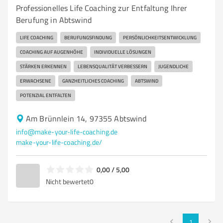
Professionelles Life Coaching zur Entfaltung Ihrer
Berufung in Abtswind
LIFE COACHING
BERUFUNGSFINDUNG
PERSÖNLICHKEITSENTWICKLUNG
COACHING AUF AUGENHÖHE
INDIVIDUELLE LÖSUNGEN
STÄRKEN ERKENNEN
LEBENSQUALITÄT VERBESSERN
JUGENDLICHE
ERWACHSENE
GANZHEITLICHES COACHING
ABTSWIND
POTENZIAL ENTFALTEN
Am Brünnlein 14, 97355 Abtswind
info@make-your-life-coaching.de
make-your-life-coaching.de/
0,00 / 5,00
Nicht bewertet
0
1